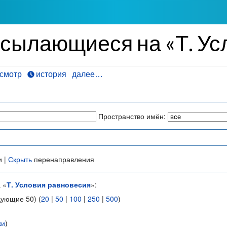
ссылающиеся на «Т. Ус
смотр
история
далее…
Пространство имён:
и |
Скрыть
перенаправления
 «
Т. Условия равновесия
»:
дующие 50) (
20
|
50
|
100
|
250
|
500
)
ки
)