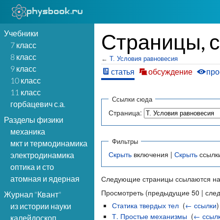
Учебники
Страницы, 
7 класс
8 класс
←
Т. Условия равновесия
9 класс
статья
обсуждение
про
10 класс
11 класс
Ссылки сюда
горбацевич с.а.
Страница:
Разделы физики
механика
Фильтры
мкт и термодинамика
Скрыть
включения |
Скрыть
ссылк
электродинамика
оптика и сто
атомная и ядерная
Следующие страницы ссылаются на
Просмотреть (предыдущие 50 | сле
Журнал "Квант"
Статика твердых тел
‎
(
← ссылки
)
из истории науки
Т. Простые механизмы
‎
(
← ссыл
калейдоскоп