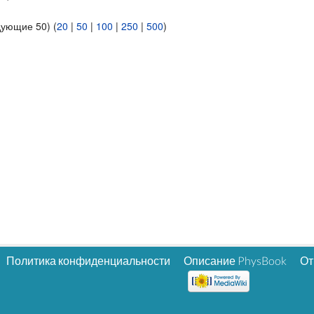
дующие 50) (
20
|
50
|
100
|
250
|
500
)
Политика конфиденциальности
Описание PhysBook
От