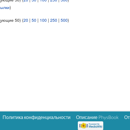
сылки
)
дующие 50) (
20
|
50
|
100
|
250
|
500
)
Политика конфиденциальности
Описание PhysBook
От