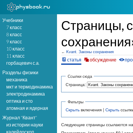
Учебники
Страницы, 
7 класс
8 класс
сохранения
9 класс
10 класс
←
Kvant. Законы сохранения
11 класс
статья
обсуждение
про
горбацевич с.а.
Разделы физики
Ссылки сюда
механика
Страница:
мкт и термодинамика
электродинамика
оптика и сто
Фильтры
атомная и ядерная
Скрыть
включения |
Скрыть
ссылк
Журнал "Квант"
Следующие страницы ссылаются на
из истории науки
калейдоскоп
Просмотреть (предыдущие 50 | сле