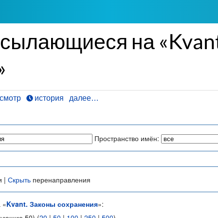
ссылающиеся на «Kvant
»
смотр
история
далее…
Пространство имён:
и |
Скрыть
перенаправления
 «
Kvant. Законы сохранения
»:
дующие 50) (
20
|
50
|
100
|
250
|
500
)