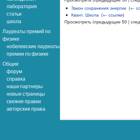
лаборатория
Закон сохранения энергии
‎
(
← с
статьи
Квант. Школа
‎
(
← ссылки
)
школа
Просмотреть (предыдущие 50 | сле
Лауреаты премий по
физике
нобелевские лауреаты
премии по физике
Общие
форум
справка
наши партнеры
новые страницы
свежие правки
авторские права