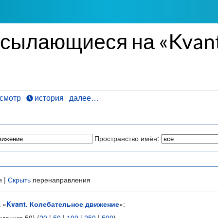
ссылающиеся на «Kvant
смотр
история
далее…
Пространство имён:
и |
Скрыть
перенаправления
 «
Kvant. Колебательное движение
»:
дующие 50) (
20
|
50
|
100
|
250
|
500
)