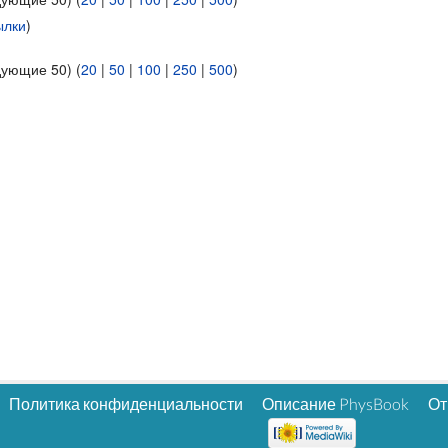
ылки
)
дующие 50) (
20
|
50
|
100
|
250
|
500
)
Политика конфиденциальности
Описание PhysBook
От