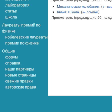
лаборатория
Механические колебания
‎
(
← сс
статьи
Квант. Школа
‎
(
← ссылки
)
школа
Просмотреть (предыдущие 50 | сле
Лауреаты премий по
физике
нобелевские лауреаты
премии по физике
Общие
форум
справка
наши партнеры
новые страницы
свежие правки
авторские права