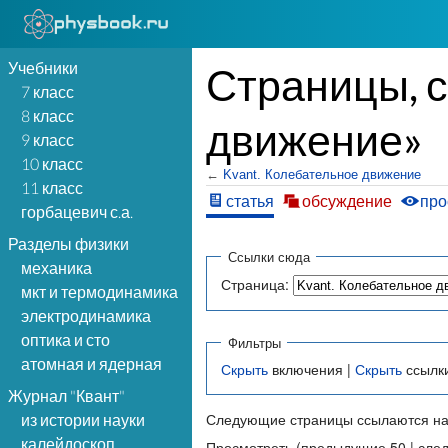
Учебники
Страницы, 
7 класс
8 класс
движение»
9 класс
10 класс
←
Kvant. Колебательное движение
11 класс
статья
обсуждение
про
горбацевич с.а.
Разделы физики
Ссылки сюда
механика
Страница:
мкт и термодинамика
электродинамика
оптика и сто
Фильтры
атомная и ядерная
Скрыть
включения |
Скрыть
ссылк
Журнал "Квант"
Следующие страницы ссылаются на
из истории науки
калейдоскоп
Просмотреть (предыдущие 50 | сле