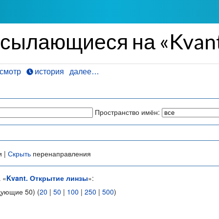
ссылающиеся на «Kvant
смотр
история
далее…
Пространство имён:
и |
Скрыть
перенаправления
 «
Kvant. Открытие линзы
»:
дующие 50) (
20
|
50
|
100
|
250
|
500
)