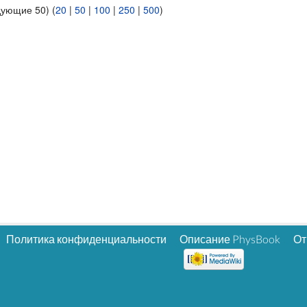
дующие 50) (
20
|
50
|
100
|
250
|
500
)
Политика конфиденциальности
Описание PhysBook
От