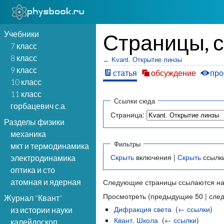
Учебники
Страницы, 
7 класс
8 класс
←
Kvant. Открытие линзы
9 класс
статья
обсуждение
про
10 класс
11 класс
Ссылки сюда
горбацевич с.а.
Страница:
Разделы физики
механика
Фильтры
мкт и термодинамика
Скрыть
включения |
Скрыть
ссылк
электродинамика
оптика и сто
атомная и ядерная
Следующие страницы ссылаются на
Просмотреть (предыдущие 50 | сле
Журнал "Квант"
Дифракция света
‎
(
← ссылки
)
из истории науки
Квант. Школа
‎
(
← ссылки
)
калейдоскоп