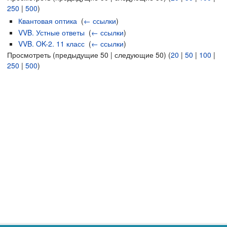
250
|
500
)
Квантовая оптика
‎
(
← ссылки
)
VVB. Устные ответы
‎
(
← ссылки
)
VVB. OK-2. 11 класс
‎
(
← ссылки
)
Просмотреть (предыдущие 50 | следующие 50) (
20
|
50
|
100
|
250
|
500
)