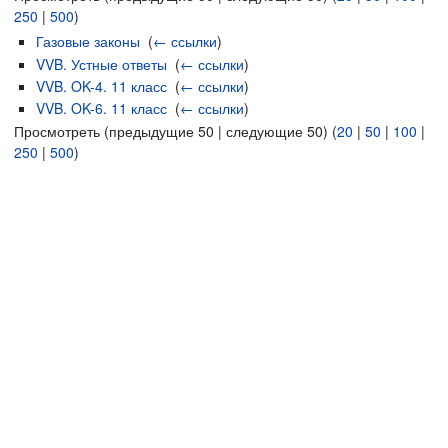
250
|
500
)
Газовые законы
‎
(
← ссылки
)
VVB. Устные ответы
‎
(
← ссылки
)
VVB. OK-4. 11 класс
‎
(
← ссылки
)
VVB. OK-6. 11 класс
‎
(
← ссылки
)
Просмотреть (предыдущие 50 | следующие 50) (
20
|
50
|
100
|
250
|
500
)