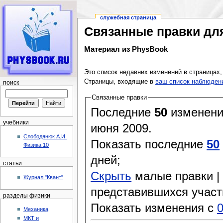
служебная страница
Связанные правки для
Материал из PhysBook
Перейти к:
навигация
,
поиск
Это список недавних изменений в страницах,
Страницы, входящие в
ваш список наблюден
поиск
Связанные правки
Последние
50
изменени
учебники
июня 2009.
Слободянюк А.И.
Показать последние
50
Физика 10
дней;
статьи
Скрыть
малые правки 
Журнал "Квант"
представившихся участ
разделы физики
Показать изменения с
0
Механика
МКТ и