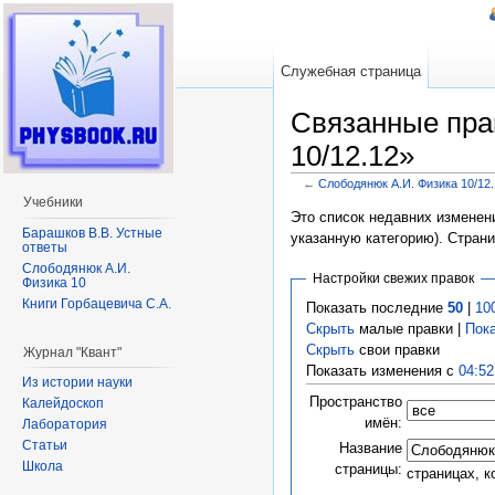
Служебная страница
Связанные пра
10/12.12»
←
Слободянюк А.И. Физика 10/12.
Перейти к:
навигация
,
поиск
Учебники
Это список недавних изменени
Барашков В.В. Устные
указанную категорию). Стран
ответы
Слободянюк А.И.
Настройки свежих правок
Физика 10
Книги Горбацевича С.А.
Показать последние
50
|
10
Скрыть
малые правки |
Пок
Скрыть
свои правки
Журнал "Квант"
Показать изменения с
04:52
Из истории науки
Пространство
Калейдоскоп
имён:
Лаборатория
Статьи
Название
Школа
страницы:
страницах, 