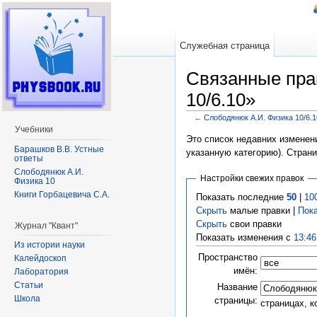
Служебная страница
Связанные пра
10/6.10»
←
Слободянюк А.И. Физика 10/6.1
Перейти к:
навигация
,
поиск
Учебники
Это список недавних изменени
Барашков В.В. Устные
указанную категорию). Стран
ответы
Слободянюк А.И.
Настройки свежих правок
Физика 10
Книги Горбацевича С.А.
Показать последние
50
|
10
Скрыть
малые правки |
Пок
Скрыть
свои правки
Журнал "Квант"
Показать изменения с
13:46
Из истории науки
Пространство
Калейдоскоп
имён:
Лаборатория
Статьи
Название
Школа
страницы:
страницах, 