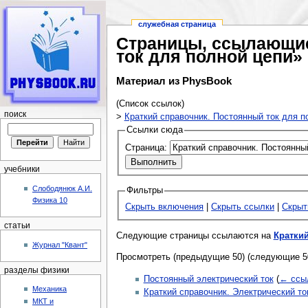
служебная страница
Страницы, ссылающие
ток для полной цепи»
Материал из PhysBook
(Список ссылок)
поиск
Перейти к:
>
Краткий справочник. Постоянный ток для п
навигация
,
поиск
Ссылки сюда
Страница:
учебники
Слободянюк А.И.
Фильтры
Физика 10
Скрыть включения
|
Скрыть ссылки
|
Скрыт
статьи
Следующие страницы ссылаются на
Кратки
Журнал "Квант"
Просмотреть (предыдущие 50) (следующие 50
разделы физики
Постоянный электрический ток
(
← ссы
Механика
Краткий справочник. Электрический то
МКТ и