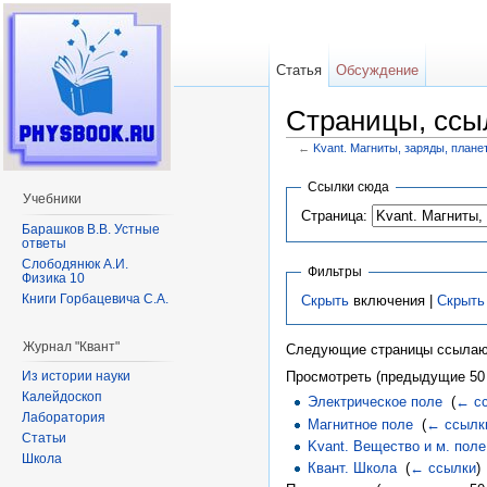
Статья
Обсуждение
Страницы, ссы
←
Kvant. Магниты, заряды, плане
Перейти к:
навигация
,
поиск
Ссылки сюда
Учебники
Страница:
Барашков В.В. Устные
ответы
Слободянюк А.И.
Фильтры
Физика 10
Книги Горбацевича С.А.
Скрыть
включения |
Скрыть
Журнал "Квант"
Следующие страницы ссылаю
Из истории науки
Просмотреть (предыдущие 50 
Калейдоскоп
Электрическое поле
‎
(
← с
Лаборатория
Магнитное поле
‎
(
← ссылк
Статьи
Kvant. Вещество и м. поле
Школа
Квант. Школа
‎
(
← ссылки
)