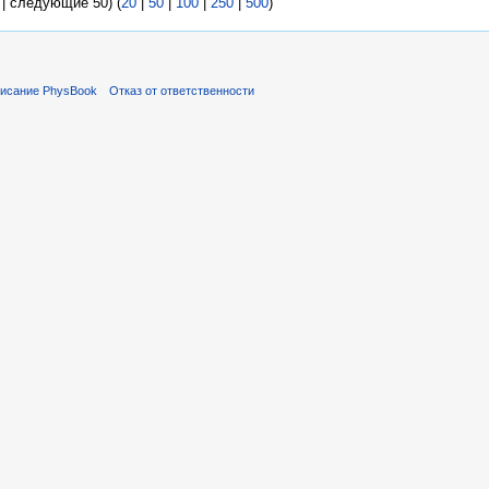
| следующие 50) (
20
|
50
|
100
|
250
|
500
)
исание PhysBook
Отказ от ответственности