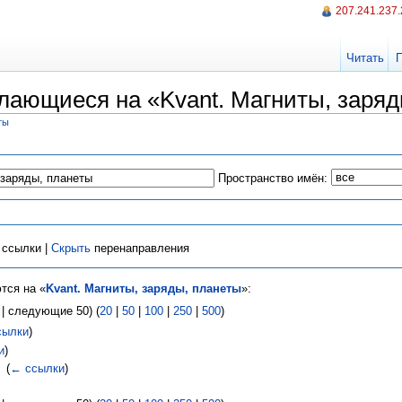
207.241.237
Читать
лающиеся на «Kvant. Магниты, заряд
ты
Пространство имён:
ссылки |
Скрыть
перенаправления
тся на «
Kvant. Магниты, заряды, планеты
»:
| следующие 50) (
20
|
50
|
100
|
250
|
500
)
сылки
)
и
)
‎
(
← ссылки
)