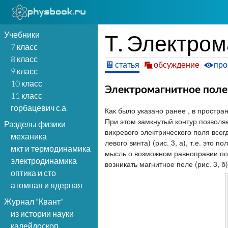
Учебники
Т. Электром
7 класс
8 класс
статья
обсуждение
про
9 класс
10 класс
Электромагнитное поле
11 класс
горбацевич с.а.
Как было указано ранее , в простра
При этом замкнутый контур позволяе
Разделы физики
вихревого электрического поля все
механика
левого винта) (рис. 3, а), т.е. это
мкт и термодинамика
мысль о возможном равноправии пол
электродинамика
возникать магнитное поле (рис. 3, б)
оптика и сто
атомная и ядерная
Журнал "Квант"
из истории науки
калейдоскоп