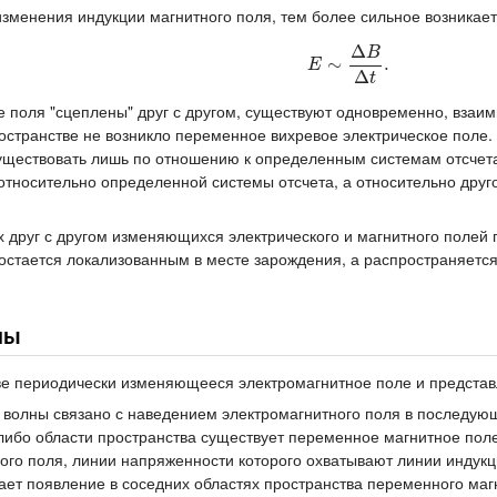
изменения индукции магнитного поля, тем более сильное возникает
Δ
B
E
∼
∼
Δ
B
Δ
t
.
.
E
Δ
t
е поля "сцеплены" друг с другом, существуют одновременно, взаи
ространстве не возникло переменное вихревое электрическое поле.
 существовать лишь по отношению к определенным системам отсчета
относительно определенной системы отсчета, а относительно друго
 друг с другом изменяющихся электрического и магнитного полей
остается локализованным в месте зарождения, а распространяется
ны
е периодически изменяющееся электромагнитное поле и предста
волны связано с наведением электромагнитного поля в последующ
й-либо области пространства существует переменное магнитное пол
кого поля, линии напряженности которого охватывают линии индукц
ает появление в соседних областях пространства переменного маг