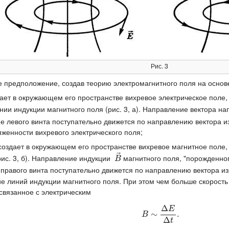
Рис. 3
е предположение, создав теорию электромагнитного поля на основе
ает в окружающем его пространстве вихревое электрическое поле,
ии индукции магнитного поля (рис. 3, а). Направление вектора н
рие левого винта поступательно движется по направлению вектора
женности вихревого электрического поля;
создает в окружающем его пространстве вихревое магнитное поле,
⃗
ис. 3, б). Направление индукции
магнитного поля, "порожденно
B
→
B
е правого винта поступательно движется по направлению вектора 
ие линий индукции магнитного поля. При этом чем больше скорост
 связанное с электрическим
Δ
E
B
∼
∼
Δ
E
Δ
t
.
.
B
Δ
t