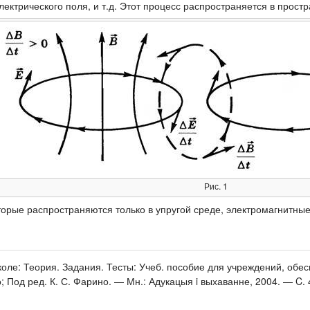
ектрического поля, и т.д. Этот процесс распространяется в прост
Рис. 1
торые распространяются только в упругой среде, электромагнитные
коле: Теория. Задания. Тесты: Учеб. пособие для учреждений, обе
; Под ред. К. С. Фарино. — Мн.: Адукацыя i выхаванне, 2004. — C. 