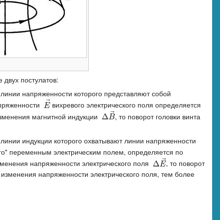
 двух постулатов:
 линии напряженности которого представляют собой
⃗
апряженности
вихревого электрического поля определяется
E
→
E
⃗
 изменения магнитной индукции
, то поворот головки винта
Δ
Δ
B
→
B
 линии индукции которого охватывают линии напряженности
го" переменным электрическим полем, определяется по
⃗
изменения напряженности электрического поля
, то поворот
Δ
Δ
E
→
E
ь изменения напряженности электрического поля, тем более