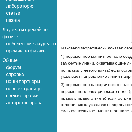
лаборатория
статьи
школа
Лауреаты премий по
физике
нобелевские лауреаты
Максвелл теоретически доказал сво
премии по физике
1) переменное магнитное поле созд
Общие
замкнутые линии, охватывающие лин
форум
по правилу левого винта: если ост
справка
указывает направление линий напря
наши партнеры
2) переменное электрическое поле 
новые страницы
переменного электрического поля (р
свежие правки
правилу правого винта: если остри
авторские права
головки винта указывает направлен
сильное возникает магнитное поле,