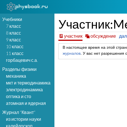
Учебники
Участник:M
7 класс
8 класс
участник
обсуждение
да
9 класс
10 класс
В настоящее время на этой стран
журналов
.
У вас нет разрешения с
11 класс
горбацевич с.а.
Разделы физики
механика
мкт и термодинамика
электродинамика
оптика и сто
атомная и ядерная
Журнал "Квант"
из истории науки
калейдоскоп