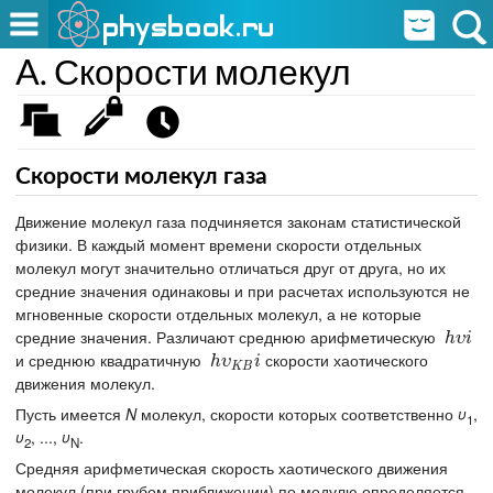
A. Скорости молекул
Скорости молекул газа
Движение молекул газа подчиняется законам статистической
физики. В каждый момент времени скорости отдельных
молекул могут значительно отличаться друг от друга, но их
средние значения одинаковы и при расчетах используются не
мгновенные скорости отдельных молекул, а не которые
средние значения. Различают среднюю арифметическую
υ
h
υ
i
h
i
и среднюю квадратичную
скорости хаотического
υ
K
B
h
υ
i
h
i
K
B
движения молекул.
Пусть имеется
N
молекул, скорости которых соответственно
υ
,
1
υ
, ...,
υ
.
2
N
Средняя арифметическая скорость хаотического движения
молекул (при грубом приближении) по модулю определяется