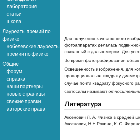
лаборатория
статьи
школа
Лауреаты премий по
Для получения качественного изоб
физике
фотоаппаратах делалась подвижной 
нобелевские лауреаты
связанный с дальномером. Для уве
премии по физике
Во время фотографирования объек
Общие
Освещенность изображения, для кот
форум
пропорциональна квадрату диамет
справка
случае почти квадрату фокусного р
наши партнеры
светосилы называют
относительны
новые страницы
свежие правки
Литература
авторские права
Аксенович Л. А. Физика в средней ш
Аксенович, Н.Н.Ракина, К. С. Фарино