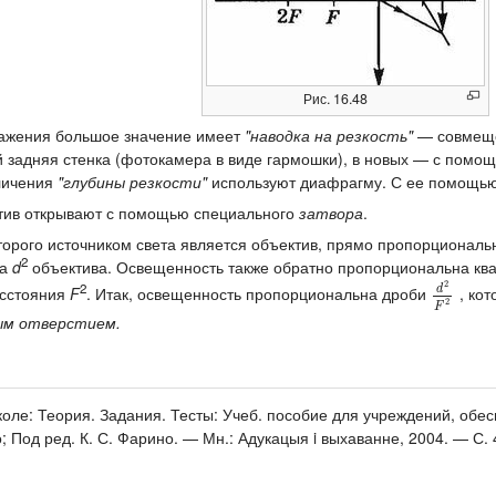
Рис. 16.48
ражения большое значение имеет
"наводка на резкость"
— совмещен
задняя стенка (фотокамера в виде гармошки), в новых — с помощь
личения
"глубины резкости"
используют диафрагму. С ее помощью
тив открывают с помощью специального
затвора
.
орого источником света является объектив, прямо пропорциональна
2
ра
d
объектива. Освещенность также обратно пропорциональна ква
2
2
d
асстояния
F
. Итак, освещенность пропорциональна дроби
, ко
d
2
F
2
2
F
м отверстием.
коле: Теория. Задания. Тесты: Учеб. пособие для учреждений, обе
; Под ред. К. С. Фарино. — Мн.: Адукацыя i выхаванне, 2004. — С. 