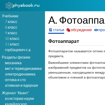
Учебники
A. Фотоаппа
7 класс
8 класс
статья
обсуждение
про
9 класс
10 класс
Фотоаппарат
11 класс
горбацевич с.а.
Фотоаппаратом называется оптико-
предмета.
Разделы физики
Важнейшими элементами фотоаппара
механика
изображений предметов на фотопле
мкт и термодинамика
уменьшенным, находящимся межд
электродинамика
объективом и пленкой в фотоаппара
оптика и сто
атомная и ядерная
Журнал "Квант"
из истории науки
калейдоскоп