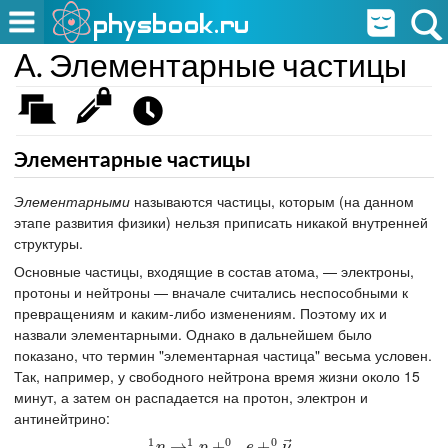
A. Элементарные частицы
Элементарные частицы
Элементарными
называются частицы, которым (на данном
этапе развития физики) нельзя приписать никакой внутренней
структуры.
Основные частицы, входящие в состав атома, — электроны,
протоны и нейтроны — вначале считались неспособными к
превращениям и каким-либо изменениям. Поэтому их и
назвали элементарными. Однако в дальнейшем было
показано, что термин "элементарная частица" весьма условен.
Так, например, у свободного нейтрона время жизни около 15
минут, а затем он распадается на протон, электрон и
антинейтрино:
0
0
1
1
⃗
0
1
n
→
→
1
1
p
+
+
−
1
0
e
+
+
0
0
ν
→
e
.
.