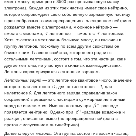
имеет массу, примерно в 3500 раз превышающую массу
электрона). Каждая из этих трех частиц имеет свое нейтрино,
которое сопровождает свою собственную заряженную частицу
в разнообразных взаимопревращениях: электронное нейтрино
рождается вместе с электронами, мюонное нейтрино —
вместе с мюонами,
-лептонное — вместе с
-лептонами.
τ
τ
τ
τ
Хотя
-лептон имеет очень большую массу, он включен в
τ
τ
группу лептонов, поскольку по всем другим свойствам он
близок к ним. Главное свойство, которое его роднит с
остальными лептонами, состоит в том, что эта частица, как и
другие лептоны, не участвует в сильных взаимодействиях.
Лептоны характеризуются лептонным зарядом.
Лептонный заряд
— это лептонное квантовое число, значение
которого для лептонов
+1,
для антилептонов
—1,
для
нелептонов
0.
Для лептонного заряда справедлив закон
сохранения: в реакциях с частицами суммарный лептонный
−
заряд не изменяется. Именно поэтому при
-распаде
β
−
β
+
появляется нейтрино. Однако при
-распаде возможна и
β
+
β
реакция, описанная выше (по превращению нейтрона в
протон с испусканием антинейтрино).
Далее следуют
мезоны.
Эта группа состоит из восьми частиц.