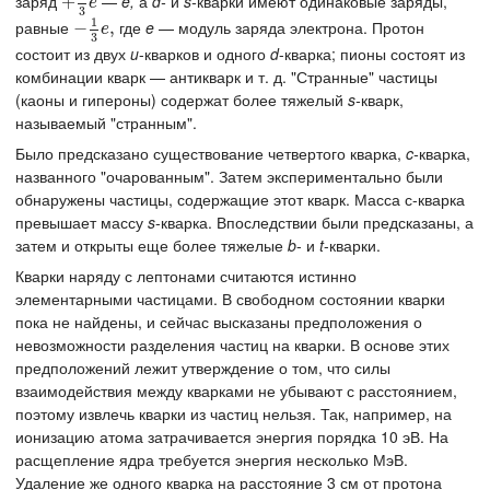
заряд
—
e,
а
d-
и
s-
кварки имеют одинаковые заряды,
+
+
2
3
e
e
3
1
равные
где
e
— модуль заряда электрона. Протон
−
−
1
3
e
,
,
e
3
состоит из двух
u
-кварков и одного
d
-кварка; пионы состоят из
комбинации кварк — антикварк и т. д. "Странные" частицы
(каоны и гипероны) содержат более тяжелый
s-
кварк,
называемый "странным".
Было предсказано существование четвертого кварка,
c-
кварка,
названного "очарованным". Затем экспериментально были
обнаружены частицы, содержащие этот кварк. Масса с-кварка
превышает массу
s
-кварка. Впоследствии были предсказаны, а
затем и открыты еще более тяжелые
b
- и
t
-кварки.
Кварки наряду с лептонами считаются истинно
элементарными частицами. В свободном состоянии кварки
пока не найдены, и сейчас высказаны предположения о
невозможности разделения частиц на кварки. В основе этих
предположений лежит утверждение о том, что силы
взаимодействия между кварками не убывают с расстоянием,
поэтому извлечь кварки из частиц нельзя. Так, например, на
ионизацию атома затрачивается энергия порядка 10 эВ. На
расщепление ядра требуется энергия несколько МэВ.
Удаление же одного кварка на расстояние 3 см от протона