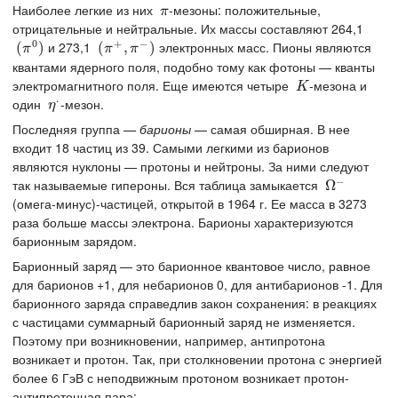
Наиболее легкие из них
-мезоны: положительные,
π
π
отрицательные и нейтральные. Их массы составляют 264,1
0
+
−
и 273,1
электронных масс. Пионы являются
(
(
π
0
)
)
(
(
π
+
,
π
,
−
)
)
π
π
π
квантами ядерного поля, подобно тому как фотоны — кванты
электромагнитного поля. Еще имеются четыре
-мезона и
K
K
⋅
один
-мезон.
η
⋅
η
Последняя группа —
барионы
— самая обширная. В нее
входит 18 частиц из 39. Самыми легкими из барионов
являются нуклоны — протоны и нейтроны. За ними следуют
−
так называемые гипероны. Вся таблица замыкается
Ω
Ω
−
(омега-минус)-частицей, открытой в 1964 г. Ее масса в 3273
раза больше массы электрона. Барионы характеризуются
барионным зарядом.
Барионный заряд — это барионное квантовое число, равное
для барионов +1, для небарионов 0, для антибарионов -1. Для
барионного заряда справедлив закон сохранения: в реакциях
с частицами суммарный барионный заряд не изменяется.
Поэтому при возникновении, например, антипротона
возникает и протон. Так, при столкновении протона с энергией
более 6 ГэВ с неподвижным протоном возникает протон-
антипротонная пара: