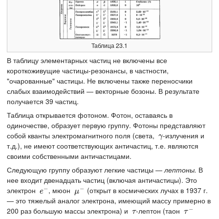
Таблица 23.1
В таблицу элементарных частиц не включены все
короткоживущие частицы-резонансы, в частности,
"очарованные" частицы. Не включены также переносчики
слабых взаимодействий — векторные бозоны. В результате
получается 39 частиц.
Таблица открывается фотоном. Фотон, оставаясь в
одиночестве, образует первую группу. Фотоны представляют
собой кванты электромагнитного поля (света,
-излучения и
γ
γ
т.д.), не имеют соответствующих античастиц, т.е. являются
своими собственными античастицами.
Следующую группу образуют легкие частицы —
лептоны.
В
нее входит двенадцать частиц (включая античастицы). Это
−
−
электрон
, мюон
(открыт в космических лучах в 1937 г.
e
−
μ
−
e
μ
— это тяжелый аналог электрона, имеющий массу примерно в
−
200 раз большую массы электрона) и
-лептон (таон
τ
τ
−
τ
τ