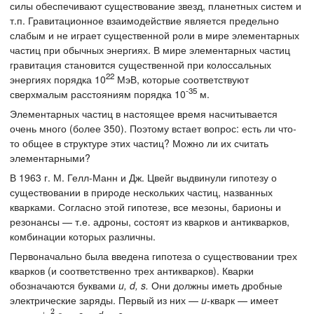
силы обеспечивают существование звезд, планетных систем и
т.п. Гравитационное взаимодействие является предельно
слабым и не играет существенной роли в мире элементарных
частиц при обычных энергиях. В мире элементарных частиц
гравитация становится существенной при колоссальных
22
энергиях порядка 10
МэВ, которые соответствуют
-35
сверхмалым расстояниям порядка 10
м.
Элементарных частиц в настоящее время насчитывается
очень много (более 350). Поэтому встает вопрос: есть ли что-
то общее в структуре этих частиц? Можно ли их считать
элементарными?
В 1963 г. М. Гелл-Манн и Дж. Цвейг выдвинули гипотезу о
существовании в природе нескольких частиц, названных
кварками. Согласно этой гипотезе, все мезоны, барионы и
резонансы — т.е. адроны, состоят из кварков и антикварков,
комбинации которых различны.
Первоначально была введена гипотеза о существовании трех
кварков (и соответственно трех антикварков). Кварки
обозначаются буквами
u, d, s.
Они должны иметь дробные
электрические заряды. Первый из них —
u
-кварк — имеет
2