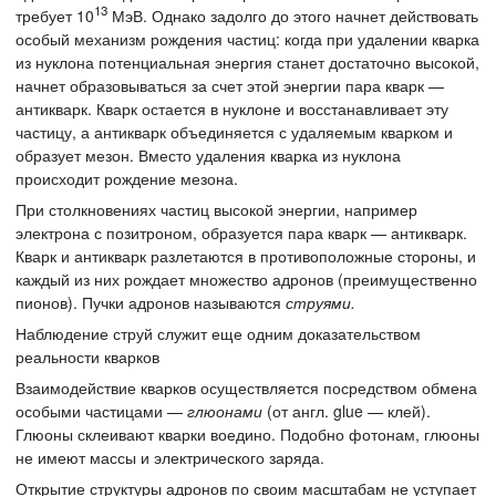
13
требует 10
МэВ. Однако задолго до этого начнет действовать
особый механизм рождения частиц: когда при удалении кварка
из нуклона потенциальная энергия станет достаточно высокой,
начнет образовываться за счет этой энергии пара кварк —
антикварк. Кварк остается в нуклоне и восстанавливает эту
частицу, а антикварк объединяется с удаляемым кварком и
образует мезон. Вместо удаления кварка из нуклона
происходит рождение мезона.
При столкновениях частиц высокой энергии, например
электрона с позитроном, образуется пара кварк — антикварк.
Кварк и антикварк разлетаются в противоположные стороны, и
каждый из них рождает множество адронов (преимущественно
пионов). Пучки адронов называются
струями.
Наблюдение струй служит еще одним доказательством
реальности кварков
Взаимодействие кварков осуществляется посредством обмена
особыми частицами —
глюонами
(от англ. glue — клей).
Глюоны склеивают кварки воедино. Подобно фотонам, глюоны
не имеют массы и электрического заряда.
Открытие структуры адронов по своим масштабам не уступает