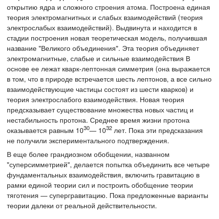
открытию ядра и сложного строения атома. Построена единая
теория электромагнитных и слабых взаимодействий (теория
электрослабых взаимодействий). Выдвинута и находится в
стадии построения новая теоретическая модель, получившая
название "Великого объединения". Эта теория объединяет
электромагнитные, слабые и сильные взаимодействия В
основе ее лежат кварк-лептонная симметрия (она выражается
в том, что в природе встречается шесть лептонов, а все сильно
взаимодействующие частицы состоят из шести кварков) и
теория электрослабого взаимодействия. Новая теория
предсказывает существование множества новых частиц и
нестабильность протона. Среднее время жизни протона
30
32
оказывается равным 10
— 10
лет. Пока эти предсказания
не получили экспериментального подтверждения.
В еще более грандиозном обобщении, названном
"суперсимметрией", делается попытка объединить все четыре
фундаментальных взаимодействия, включить гравитацию в
рамки единой теории сил и построить обобщение теории
тяготения — супергравитацию. Пока предложенные варианты
теории далеки от реальной действительности.