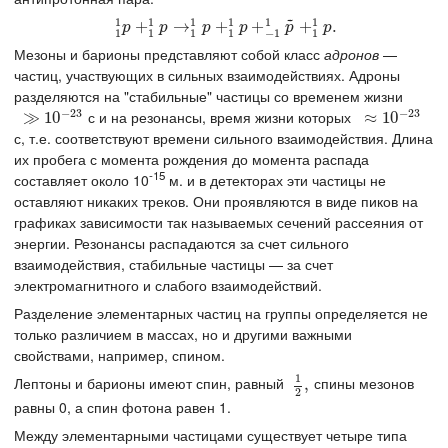
~
1
1
1
1
1
1
1
1
p
+
+
1
1
p
→
→
1
1
p
+
+
1
1
p
+
−
+
1
1
p
~
+
1
+
1
p
.
.
p
p
p
p
p
p
1
1
1
1
−
1
1
Мезоны и барионы представляют собой класс
адронов
—
частиц, участвующих в сильных взаимодействиях. Адроны
разделяются на "стабильные" частицы со временем жизни
−
23
−
23
с и на резонансы, время жизни которых
≫
≫
10
10
−
23
≈
≈
10
10
−
23
с, т.е. соответствуют времени сильного взаимодействия. Длина
их пробега с момента рождения до момента распада
-15
составляет около 10
м. и в детекторах эти частицы не
оставляют никаких треков. Они проявляются в виде пиков на
графиках зависимости так называемых сечений рассеяния от
энергии. Резонансы распадаются за счет сильного
взаимодействия, стабильные частицы — за счет
электромагнитного и слабого взаимодействий.
Разделение элементарных частиц на группы определяется не
только различием в массах, но и другими важными
свойствами, например, спином.
1
Лептоны и барионы имеют спин, равный
спины мезонов
1
2
,
,
2
равны 0, а спин фотона равен 1.
Между элементарными частицами существует четыре типа