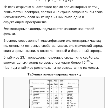
n
p
e
ν
e
0
1
−
1
0
Из всех открытых в настоящее время элементарных частиц
лишь фотон, электрон, протон и нейтрино сохраняли бы свою
неизменность, если бы каждая из них была одна в
окружающем пространстве.
Элементарные частицы подчиняются законам квантовой
физики.
В основу современной классификации элементарных частиц
положены их основные свойства: масса, электрический заряд,
спин и время жизни, а также лептонный и барионный заряды.
В таблице 23.1 приведены некоторые сведения о свойствах
-20
элементарных частиц со временем жизни более 10
с.
Частицы в таблице расположены по возрастанию их массы.
Таблица элементарных частиц