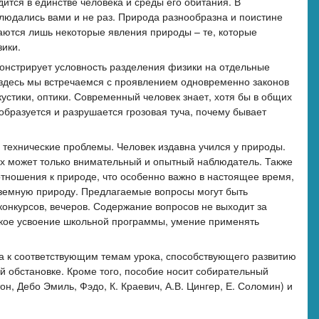
ится в единстве человека и среды его обитания. В
людались вами и не раз. Природа разнообразна и поистине
аются лишь некоторые явления природы – те, которые
ики.
онстрирует условность разделения физики на отдельные
 здесь мы встречаемся с проявлением одновременно законов
устики, оптики. Современный человек знает, хотя бы в общих
 образуется и разрушается грозовая туча, почему бывает
 технические проблемы. Человек издавна учился у природы.
 их может только внимательный и опытный наблюдатель. Также
отношения к природе, что особенно важно в настоящее время,
ь земную природу. Предлагаемые вопросы могут быть
конкурсов, вечеров. Содержание вопросов не выходит за
окое усвоение школьной программы, умение применять
а к соответствующим темам урока, способствующего развитию
й обстановке. Кроме того, пособие носит собирательный
н, Дебо Эмиль, Фэдо, К. Краевич, А.В. Цингер, Е. Соломин) и