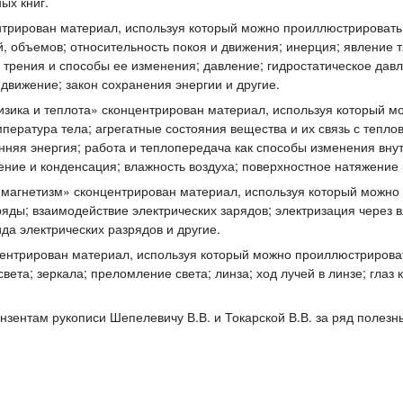
ых книг.
трирован материал, используя который можно проиллюстрировать 
, объемов; относительность покоя и движения; инерция; явление 
а трения и способы ее изменения; давление; гидростатическое дав
вижение; закон сохранения энергии и другие.
ика и теплота» сконцентрирован материал, используя который м
мпература тела; агрегатные состояния вещества и их связь с теп
нняя энергия; работа и теплопередача как способы изменения вну
ение и конденсация; влажность воздуха; поверхностное натяжение 
 магнетизм» сконцентрирован материал, используя который можно
ряды; взаимодействие электрических зарядов; электризация через 
ида электрических разрядов и другие.
ентрирован материал, используя который можно проиллюстрироват
вета; зеркала; преломление света; линза; ход лучей в линзе; глаз
нзентам рукописи Шепелевичу В.В. и Токарской В.В. за ряд полез