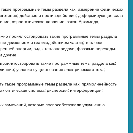
такие программные темы раздела как: измерение физических
тяготения; действие и противодействие; деформирующая сила
ление; аэростатическое давление; закон Архимеда;
ожно проиллюстрировать такие программные темы раздела
ловым движением и взаимодействием частиц; тепловое
тренней энергии; виды теплопередачи; фазовые переходы:
и другие.
 проиллюстрировать такие программные темы раздела как:
влияние; условия существования электрического тока;
ь такие программные темы раздела как: прямолинейность
 как оптическая система; дисперсия; интерференция;
ных замечаний, которые поспособствовали улучшению