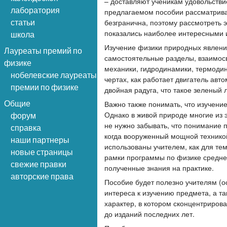
– доставляют ученикам удовольствие
лаборатория
предлагаемом пособии рассматрива
безгранична, поэтому рассмотреть 
статьи
показались наиболее интересными 
школа
Изучение физики природных явлени
Лауреаты премий по
самостоятельные разделы, взаимосв
физике
механики, гидродинамики, термодин
нобелевские лауреаты
чертах, как работает двигатель авт
премии по физике
двойная радуга, что такое зеленый 
Общие
Важно также понимать, что изучени
Однако в живой природе многие из 
форум
не нужно забывать, что понимание 
справка
когда вооруженный мощной техникой
наши партнеры
использованы учителем, как для тем
новые страницы
рамки программы по физике средне
свежие правки
полученные знания на практике.
авторские права
Пособие будет полезно учителям (
интереса к изучению предмета, а т
характер, в котором сконцентрирова
до изданий последних лет.