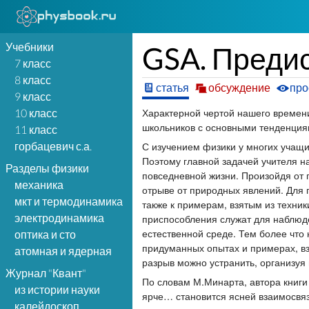
Учебники
GSA. Преди
7 класс
8 класс
статья
обсуждение
про
9 класс
Характерной чертой нашего времени
10 класс
школьников с основными тенденция
11 класс
С изучением физики у многих учащи
горбацевич с.а.
Поэтому главной задачей учителя н
Разделы физики
повседневной жизни. Произойдя от 
механика
отрыве от природных явлений. Для
мкт и термодинамика
также к примерам, взятым из техни
электродинамика
приспособления служат для наблюд
естественной среде. Тем более что
оптика и сто
придуманных опытах и примерах, вз
атомная и ядерная
разрыв можно устранить, организуя
Журнал "Квант"
По словам М.Минарта, автора книги
из истории науки
ярче… становится ясней взаимосвязь
калейдоскоп