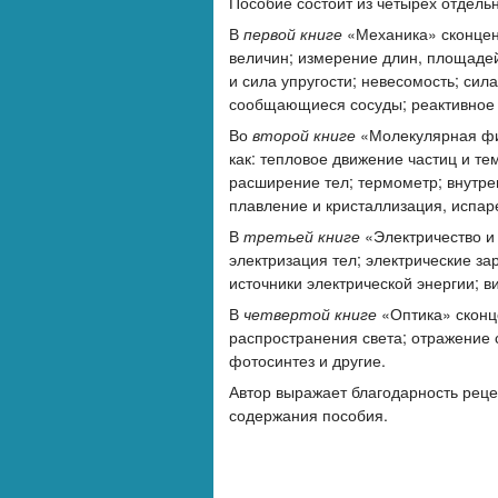
Пособие состоит из четырех отдельн
В
первой книге
«Механика» сконцен
величин; измерение длин, площадей
и сила упругости; невесомость; сил
сообщающиеся сосуды; реактивное д
Во
второй книге
«Молекулярная физ
как: тепловое движение частиц и те
расширение тел; термометр; внутре
плавление и кристаллизация, испар
В
третьей книге
«Электричество и
электризация тел; электрические за
источники электрической энергии; в
В
четвертой книге
«Оптика» сконц
распространения света; отражение с
фотосинтез и другие.
Автор выражает благодарность реце
содержания пособия.