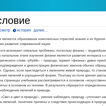
словие
смотр
история
далее…
 является образование комплексных отраслей знания и их бурное
ми развития современной науки.
хся возникают немалые проблемы, поскольку физика – труднейшая
а начальном этапе изучения физики является развитие интереса к
греческого слова «physis» – природа, термин «физика» давно при
 подтверждения и демонстрации физических законов обычно обраща
ки. Однако, если приглядеться к явлениям живой природы, то стан
ения явлений в упрощенной форме. Поэтому из поля зрения школ
 на страницах учебников рассматриваются в основном «искусствен
ятых в основном из техники. В результате образуется определенны
 наблюдение явлений в природе.
 «Свет и цвет в природе», умение наблюдать природу «утончает 
 явлений, понятнее причины и следствия происходящих в природе с