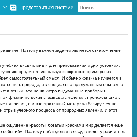
Представиться системе
 развитие. Поэтому важной задачей является ознакомление
 учебная дисциплина и для преподавания и для усвоения.
 изучению предмета, используя конкретные примеры из
обрел самостоятельный смысл. И обычно физика изучается в
ются не к природе, а к специально придуманным опытам, а
овится ясным, что наши хитро выдуманные приборы и
ьной физики не должны выпадать явления, происходящие в
ные» явления, а иллюстративный материал базируется на
й отрыв учебного процесса от природных явлений. И этот
наше ощущение красоты; богатый красками мир делается еще
обытий». Поэтому наблюдения в лесу, в поле, у реки и т. д.