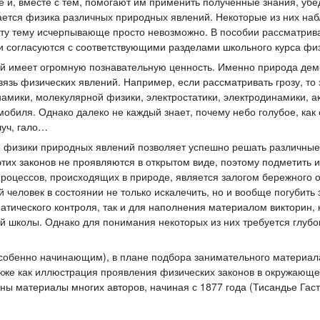
 и, вместе с тем, помогают им применить полученные знания, убед
ется физика различных природных явлений. Некоторые из них наб
эту тему исчерпывающе просто невозможно. В пособии рассматрив
и согласуются с соответствующими разделами школьного курса физ
й имеет огромную познавательную ценность. Именно природа дем
язь физических явлений. Например, если рассматривать грозу, то
амики, молекулярной физики, электростатики, электродинамики, ак
омобиля. Однако далеко не каждый знает, почему небо голубое, как
луч, гало…
е физики природных явлений позволяет успешно решать различные
этих законов не проявляются в открытом виде, поэтому подметить
процессов, происходящих в природе, является залогом бережного 
 человек в состоянии не только искалечить, но и вообще погубит
атического контроля, так и для наполнения материалом викторин, 
й школы. Однако для понимания некоторых из них требуется глуб
особенно начинающим), в плане подбора занимательного материал
акже как иллюстрация проявления физических законов в окружающе
ны материалы многих авторов, начиная с 1877 года (Тисандье Гасто