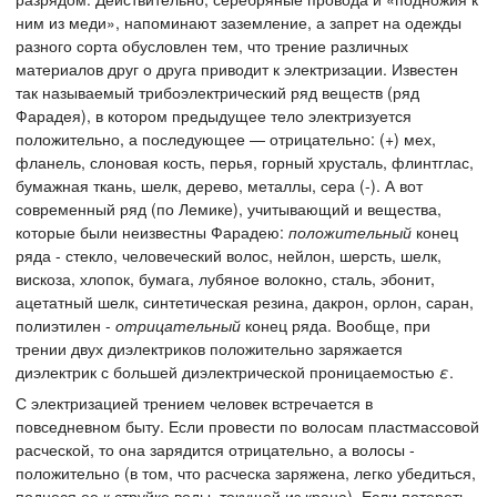
ним из меди», напоминают заземление, а запрет на одежды
разного сорта обусловлен тем, что трение различных
материалов друг о друга приводит к электризации. Известен
так называемый трибоэлектрический ряд веществ (ряд
Фарадея), в котором предыдущее тело электризуется
положительно, а последующее — отрицательно: (+) мех,
фланель, слоновая кость, перья, горный хрусталь, флинтглас,
бумажная ткань, шелк, дерево, металлы, сера (-). А вот
современный ряд (по Лемике), учитывающий и вещества,
которые были неизвестны Фарадею:
положительный
конец
ряда - стекло, человеческий волос, нейлон, шерсть, шелк,
вискоза, хлопок, бумага, лубяное волокно, сталь, эбонит,
ацетатный шелк, синтетическая резина, дакрон, орлон, саран,
полиэтилен -
отрицательный
конец ряда. Вообще, при
трении двух диэлектриков положительно заряжается
диэлектрик с большей диэлектрической проницаемостью
ε
.
С электризацией трением человек встречается в
повседневном быту. Если провести по волосам пластмассовой
расческой, то она зарядится отрицательно, а волосы -
положительно (в том, что расческа заряжена, легко убедиться,
поднеся ее к струйке воды, текущей из крана). Если потереть