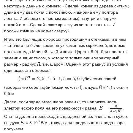
некоторые данные о ковчеге: «Сделай ковчег из дерева ситтим;
длина ему два локтя с половиною, и ширина ему полтора
локтя... И обложи его чистым золотом; изнутри и снаружи
покрой его ...Сделай также крышку из чистого золота... И
положи крышку на ковчег сверху».
Итак, это был ящик с хорошо проводящими стенками, и в нем
«...ничего не было, кроме двух каменных скрижалей, которые
положил туда Моисей...» (3-я книга Царств, 8:9). Для простоты
заменим ящик телом, у которого только один характерный
размер - радиус
R
, т.е. шаром. Оценим этот радиус из условия
одинаковости объемов:
4
3
кубических локтей
4
3
π
R
3
=
=
2
,
5
2
⋅
,
1
5
,
5
⋅
⋅
1
1
,
,
5
5
=
5
⋅
,
1
6
,
5
=
5
,
6
π
R
3
(вообразите себе «кубический локоть»!), откуда
R
≈ 1,1 локтя ≈
0,5 м .
Далее, если заряд этого шара равен
q
, то напряженность
q
электрического поля на его поверхности равна
.
E
=
q
=
4
π
ε
0
R
2
E
2
4
π
ε
R
0
Она не должна превосходить предельной величины для сухого
6
воздуха
E
= 3·10
В/м , откуда для предельного заряда шара
*
получаем