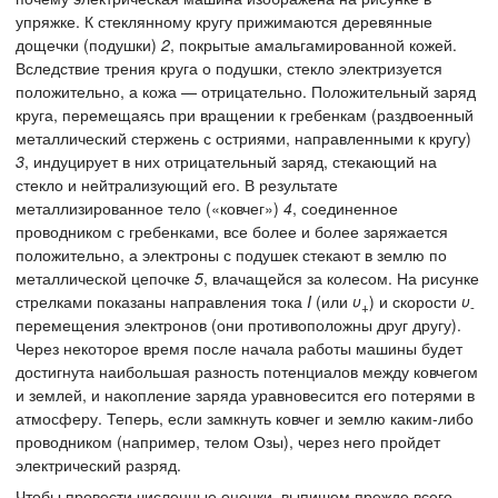
упряжке. К стеклянному кругу прижимаются деревянные
дощечки (подушки)
2
, покрытые амальгамированной кожей.
Вследствие трения круга о подушки, стекло электризуется
положительно, а кожа — отрицательно. Положительный заряд
круга, перемещаясь при вращении к гребенкам (раздвоенный
металлический стержень с остриями, направленными к кругу)
3
, индуцирует в них отрицательный заряд, стекающий на
стекло и нейтрализующий его. В результате
металлизированное тело («ковчег»)
4
, соединенное
проводником с гребенками, все более и более заряжается
положительно, а электроны с подушек стекают в землю по
металлической цепочке
5
, влачащейся за колесом. На рисунке
стрелками показаны направления тока
I
(или
υ
) и скорости
υ
+
-
перемещения электронов (они противоположны друг другу).
Через некоторое время после начала работы машины будет
достигнута наибольшая разность потенциалов между ковчегом
и землей, и накопление заряда уравновесится его потерями в
атмосферу. Теперь, если замкнуть ковчег и землю каким-либо
проводником (например, телом Озы), через него пройдет
электрический разряд.
Чтобы провести численные оценки, выпишем прежде всего