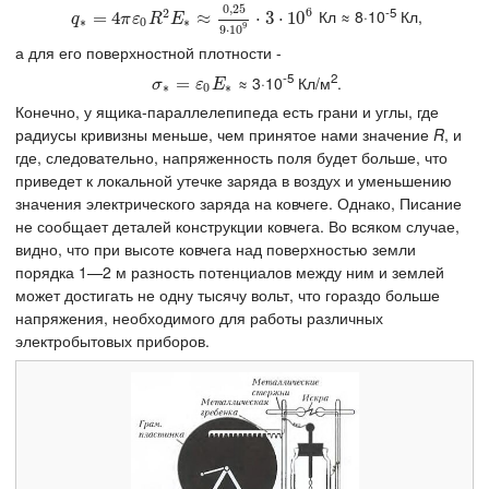
0
,
25
-5
6
2
Кл ≈ 8·10
Кл,
q
∗
=
=
4
π
4
ε
0
R
2
E
∗
≈
0
,
25
≈
9
⋅
10
9
⋅
3
⋅
⋅
3
10
⋅
6
10
q
π
ε
R
E
∗
0
∗
9
9
⋅
10
а для его поверхностной плотности -
-5
2
≈ 3·10
Кл/м
.
σ
∗
=
=
ε
0
E
∗
σ
ε
E
∗
0
∗
Конечно, у ящика-параллелепипеда есть грани и углы, где
радиусы кривизны меньше, чем принятое нами значение
R
, и
где, следовательно, напряженность поля будет больше, что
приведет к локальной утечке заряда в воздух и уменьшению
значения электрического заряда на ковчеге. Однако, Писание
не сообщает деталей конструкции ковчега. Во всяком случае,
видно, что при высоте ковчега над поверхностью земли
порядка 1—2 м разность потенциалов между ним и землей
может достигать не одну тысячу вольт, что гораздо больше
напряжения, необходимого для работы различных
электробытовых приборов.