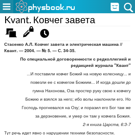
Kvant. Ковчег завета
Стасенко А.Л. Ковчег завета и электрическая машина //
Квант. — 2004. — № 5. — С. 34-35.
По специальной договоренности с редколлегией и
редакцией журнала "Квант"
...И поставили ковчег Божий на новую колесницу... и
повезли ее с ковчегом Божиим... И когда дошли до
гумна Нахонова, Оза простер руку свою к ковчегу
Божию и взялся за него; ибо волы наклонили его. Но
Господь прогневался на Озу; и поразил его Бог там же
за дерзновение, и умер он там у ковчега Божия.
2-я книга Царств, 6:3-7
Тут речь идет явно о нарушении техники безопасности.