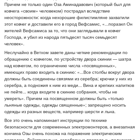
Причем не только один Оза Аминадавович (который был для
ковчега «своим» человеком) пострадал вследствие
неосторожности: когда нехорошие филистимляне захватили
этот ковчег и доставили его в город Вефсамис, «...поразил Он
жителей Вефсамиса за то, что они заглядывали в ковчег
Господа, и убил из народа пятьдесят тысяч семьдесят
человек».
Неслучайно в Ветхом завете даны четкие рекомендации по
обращению с ковчегом, по устройству двора скинии — шатра
над ковчегом, по ограничению числа «посвященных»,
имеющих право входить в скинию: «...Все столбы вокруг двора
должны быть соединены связями из серебра; крючки у них из
серебра, а подножия к ним из меди... Вина и крепких напитков
не пейте... когда входите в скинию собрания, чтобы не
умереть». Причем на посвященном должны быть «только
льняные одежды, одежды священные»; запрещено носить
одежды из разных веществ, например шерсти и льна.
Все это очень напоминает инструкции по технике
безопасности для современных электромонтеров, а внезапная
кончина Озы очень похожа на поражение электрическим
разрядом. Действительно, серебряные провода и «подножия к