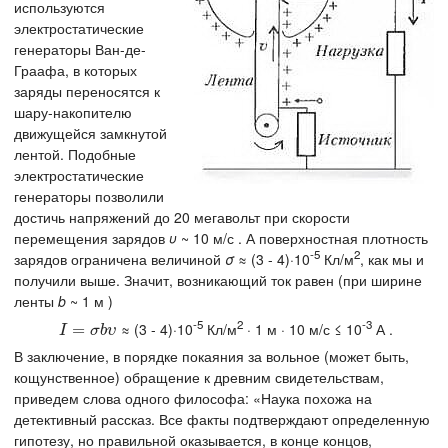
используются
электростатические
генераторы Ван-де-
Граафа, в которых
заряды переносятся к
шару-накопителю
движущейся замкнутой
лентой. Подобные
электростатические
генераторы позволили
достичь напряжений до 20 мегавольт при скорости
перемещения зарядов
υ
~ 10 м/с . А поверхностная плотность
-5
2
зарядов ограничена величиной
σ
≈ (3 - 4)·10
Кл/м
, как мы и
получили выше. Значит, возникающий ток равен (при ширине
ленты
b
~ 1 м )
-5
2
-3
≈ (3 - 4)·10
Кл/м
· 1 м · 10 м/с ≤ 10
А .
I
=
σ
=
b
υ
I
σ
b
υ
В заключение, в порядке покаяния за вольное (может быть,
кощунственное) обращение к древним свидетельствам,
приведем слова одного философа: «Наука похожа на
детективный рассказ. Все факты подтверждают определенную
гипотезу, но правильной оказывается, в конце концов,