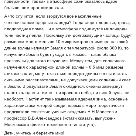
поверхности, так как в атмосфере сажи оказалось вдвое
больше, чем прогнозировали.
А что случится, если взорвутся все накопленные
человечеством ядерные заряды? Тогда сгорят деревья, трава,
плодородная почва... и в атмосферу поднимутся миллиарды
тонн частиц пепла. Поскольку эти долгоживущие частицы будут
размером много меньше 10 микрометров (а именно на такой
длине волны излучает Земля с температурой около 300 К), то
излучение Земли будет уходить в космос - такие облака
прозрачны для этого излучения. Между тем, для солнечного
излучения с характерной длиной волны ~ 0,5 мкм размеры
этих же частиц могут оказаться порядка длины волны и стать
сильными рассеивателями, не допускающими солнечный свет
к Земле. В результате Земля охладится, океаны замерзнут,
станет холодно и темно - ни красного неба, ни синей луны, ни
наоборот. Наступит так называемая ядерная зима, основные
характеристики которой среди первых в мире теоретически
предсказали советские ученые академик Н.Н.Моисеев и
профессор В.В.Александров (кстати сказать, выпускник
Московского физико-технического института).
Дети, учитесь и берегите мир!