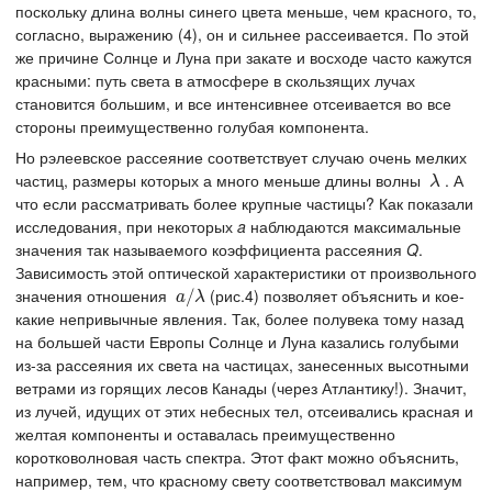
поскольку длина волны синего цвета меньше, чем красного, то,
согласно, выражению (4), он и сильнее рассеивается. По этой
же причине Солнце и Луна при закате и восходе часто кажутся
красными: путь света в атмосфере в скользящих лучах
становится большим, и все интенсивнее отсеивается во все
стороны преимущественно голубая компонента.
Но рэлеевское рассеяние соответствует случаю очень мелких
частиц, размеры которых а много меньше длины волны
. А
λ
λ
что если рассматривать более крупные частицы? Как показали
исследования, при некоторых
a
наблюдаются максимальные
значения так называемого коэффициента рассеяния
Q
.
Зависимость этой оптической характеристики от произвольного
значения отношения
(рис.4) позволяет объяснить и кое-
a
/
/
λ
a
λ
какие непривычные явления. Так, более полувека тому назад
на большей части Европы Солнце и Луна казались голубыми
из-за рассеяния их света на частицах, занесенных высотными
ветрами из горящих лесов Канады (через Атлантику!). Значит,
из лучей, идущих от этих небесных тел, отсеивались красная и
желтая компоненты и оставалась преимущественно
коротковолновая часть спектра. Этот факт можно объяснить,
например, тем, что красному свету соответствовал максимум