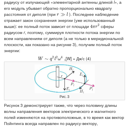
радиусу от излучающей «элементарной антенны длиной
l
», а
его модуль убывает обратно пропорционально квадрату
расстояния от диполя (при
). Последнее наблюдение
r
≫
≫
l
r
l
отражает закон сохранения энергии (уже использованный
2
выше): ее полный поток зависит от площади
сферы
4
4
π
r
2
π
r
радиусом
r
, поэтому, суммируя плотности потока энергии по
всем направлениям от диполя (а не только в меридиональной
плоскости, как показано на рисунке 3), получим полный поток
энергии:
2
2
4
[W] = Дж/с (4)
W
∼
∼
q
2
l
2
ω
4
,
,
W
q
l
ω
Рис. 3
Рисунок 3 демонстрирует также, что через половину длины
волны направления векторов электрического и магнитного
полей изменяются на противоположные, в то время как вектор
Пойнтинга всегда направлен по радиусу-вектору,