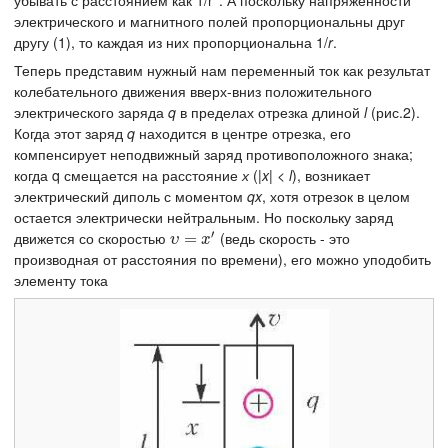
убывать с расстоянием как 1/r
. А поскольку напряженности
электрического и магнитного полей пропорциональны друг
другу (1), то каждая из них пропорциональна 1/
r
.
Теперь представим нужный нам переменный ток как результат
колебательного движения вверх-вниз положительного
электрического заряда
q
в пределах отрезка длиной
l
(рис.2).
Когда этот заряд
q
находится в центре отрезка, его
компенсирует неподвижный заряд противоположного знака;
когда q смещается на расстояние
х
(|
x
| <
l
), возникает
электрический диполь с моментом
qx
, хотя отрезок в целом
остается электрически нейтральным. Но поскольку заряд
′
движется со скоростью
(ведь скорость - это
υ
=
=
x
′
υ
x
производная от расстояния по времени), его можно уподобить
элементу тока