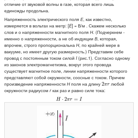
отличие от звуковой волны в газе, которая всего лишь
единожды продольна.
Напряженность электрического поля
Е
, как известно,
измеряется в вольтах на метр: [
E
] = В/м . Скажем несколько
слов и о напряженности магнитного поля
Н
. (Подчеркнем -
именно о напряженности, а не об индукции
В
, которая,
впрочем, строго пропорциональна
Н
, по крайней мере в
вакууме, но имеет другую размерность.) Представим себе
провод с постоянным током силой
I
(рис.1). Согласно одному
из законов электромагнетизма, вокруг этого провода
существует магнитное поле, линии напряженности которого
представляют собой окружности, соосные с током. Причем
произведение напряженности
Н
поля на длину
любой
2
2
π
r
π
r
окружности радиусом
r
как раз и равно силе тока:
H
⋅
2
⋅
π
2
r
=
I
=
H
π
r
I