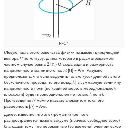
Рис. 1
(Левую часть этого равенства физики называют циркуляцией
вектора
Н
по контуру, длина которого в рассматриваемом
частном случае равна
.) Отсюда видна и размерность
2
2
π
r
π
r
напряженности магнитного поля: [Н] = A/м .Разумно
предположить, что если выделить только кусок длиной
l
этого
бесконечного провода, то его вклад
H
в суммарную величину
l
напряженности поля (по крайней мере, в меридиональной
плоскости) будет пропорционален не только
I
, но и
l
.
Произведение
I⋅l
можно назвать элементом тока, его
размерность [
I⋅l
] = А⋅м.
Далее, известно, что электромагнитное поле
распространяется даже в вакууме (причем, свободнее всего)
благодаря тому, что переменные (во времени) электрическое