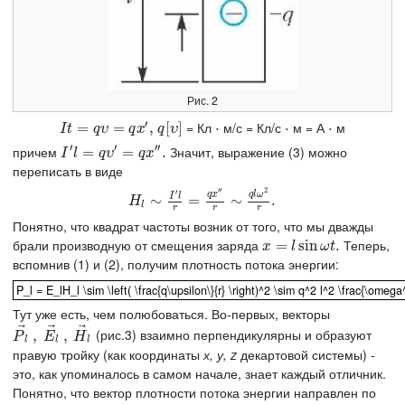
Рис. 2
′
= Кл
м/с = Кл/с
м = А
м
I
t
=
q
=
υ
=
q
x
′
,
=
,
q
[
[
υ
]
]
⋅
⋅
⋅
⋅
⋅
⋅
I
t
q
υ
q
x
q
υ
′
′
′′
причем
Значит, выражение (3) можно
I
′
l
=
q
=
υ
′
=
q
x
″
.
=
.
I
l
q
υ
q
x
переписать в виде
′′
2
′
q
x
q
l
ω
I
l
H
l
∼
∼
I
′
l
r
=
q
x
″
=
r
∼
q
l
ω
2
∼
r
.
.
H
l
r
r
r
Понятно, что квадрат частоты возник от того, что мы дважды
брали производную от смещения заряда
Теперь,
x
=
=
l
sin
ω
sin
t
.
.
x
l
ω
t
вспомнив (1) и (2), получим плотность потока энергии:
P_l = E_lH_l \sim \left( \frac{q\upsilon\}{r} \right)^2 \sim q^2 l^2 \fra
P_l = E_lH_l \sim \left( \frac{q\upsilon\}{r} \right)^2 \sim q^2 l^2 \frac{\omega^
Тут уже есть, чем полюбоваться. Во-первых, векторы
⃗
⃗
⃗
(рис.3) взаимно перпендикулярны и образуют
P
→
,
l
,
E
→
,
l
,
H
→
l
P
E
H
l
l
l
правую тройку (как координаты
х, у, z
декартовой системы) -
это, как упоминалось в самом начале, знает каждый отличник.
Понятно, что вектор плотности потока энергии направлен по