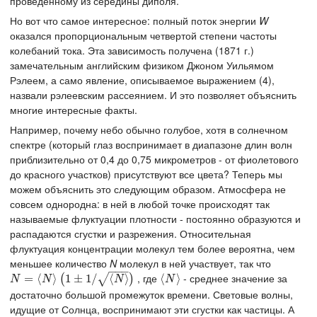
проведенному из середины диполя.
Но вот что самое интересное: полный поток энергии
W
оказался пропорциональным четвертой степени частоты
колебаний тока. Эта зависимость получена (1871 г.)
замечательным английским физиком Джоном Уильямом
Рэлеем, а само явление, описываемое выражением (4),
назвали рэлеевским рассеянием. И это позволяет объяснить
многие интересные факты.
Например, почему небо обычно голубое, хотя в солнечном
спектре (который глаз воспринимает в диапазоне длин волн
приблизительно от 0,4 до 0,75 микрометров - от фиолетового
до красного участков) присутствуют все цвета? Теперь мы
можем объяснить это следующим образом. Атмосфера не
совсем однородна: в ней в любой точке происходят так
называемые флуктуации плотности - постоянно образуются и
распадаются сгустки и разрежения. Относительная
флуктуация концентрации молекул тем более вероятна, чем
меньшее количество
N
молекул в ней участвует, так что
−
−
−
, где
- среднее значение за
N
=
⟨
=
N
⟩
⟨
(
1
±
1
⟩
/
⟨
N
1
⟩
±
)
1
/
⟨
⟩
⟨
⟨
N
⟩
⟩
√
(
)
N
N
N
N
достаточно большой промежуток времени. Световые волны,
идущие от Солнца, воспринимают эти сгустки как частицы. А