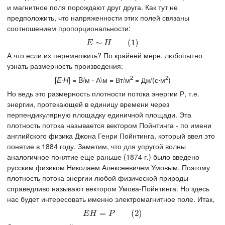
и магнитное поля порождают друг друга. Как тут не
предположить, что напряженности этих полей связаны
соотношением пропорциональности:
E
∼
∼
H
(
1
)
(
1
)
E
H
А что если их перемножить? По крайней мере, любопытно
узнать размерность произведения:
2
2
[
E⋅H
] = B/м ⋅ А\м = Вт/м
= Дж/(с⋅м
)
Но ведь это размерность плотности потока энергии Р, т.е.
энергии, протекающей в единицу времени через
перпендикулярную площадку единичной площади. Эта
плотность потока называется вектором Пойнтинга - по имени
английского физика Джона Генри Пойнтинга, который ввел это
понятие в 1884 году. Заметим, что для упругой волны
аналогичное понятие еще раньше (1874 г.) было введено
русским физиком Николаем Алексеевичем Умовым. Поэтому
плотность потока энергии любой физической природы
справедливо называют вектором Умова-Пойнтинга. Но здесь
нас будет интересовать именно электромагнитное поле. Итак,
E
H
=
P
=
(
2
)
(
2
)
E
H
P