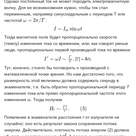
Однако постоянный ток не может породить электромагнитную
волну. Для ее возникновения нужно, чтобы ток стал
переменным, например синусоидальным с периодом Т или
частотой
:
ω
=
=
2
π
2
/
T
/
ω
π
T
I
=
I
=
m
sin
ω
sin
t
I
I
ω
t
m
Тогда магнитное поле будет пропорционально скорости
(темпу) изменения тока со временем, или, как говорят умные
люди, пропорционально первой производной тока по времени
′
′
I
, [I'] = A/c.
I
′
=
ω
=
I
∼
I
′
T
∼
I
ω
I
T
Тут, конечно, стоило бы поговорить о производной с
математической точки зрения. Но нам достаточно того, что
размерность этой величины должна содержать секунду в
знаменателе, т.е. быть обратно пропорциональной периоду
Т
изменения тока или прямо пропорциональной частоте этого
изменения ω. Тогда получим
′
I
l
H
l
∼
∼
I
′
l
r
.
.
(
3
)
(
3
)
H
l
r
Появление в знаменателе расстояния
r
от излучателя не
случайно: оно есть результат закона сохранения потока
энергии. Действительно, плотность потока энергии (2) должна
2