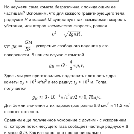
Но неужели сама комета безразлична к покидающим ее
частицам? Вспомним, что для каждого гравитирующего тела
радиусом
R
и массой
М
существует так называемая скорость
убегания, или вторая космическая скорость, равная
−
−
−
−
−
2
υ
2
=
=
2
g
R
R
2
,
,
√
υ
g
R
R
М
G
где
- ускорение свободного падения у его
g
R
=
=
G
М
R
2
g
R
2
R
поверхности. В нашем случае с кометой
4
g
R
=
=
G
⋅
4
3
π
⋅
ρ
я
r
я
g
G
π
ρ
r
R
я
я
3
Здесь мы уже приготовились подставить плотность ядра
3
3
3
кометы ρ
≈ 10
кг/м
и его радиус r
≈ 10
м. Тогда
я
я
получается
2
−
4
g
R
≈
≈
3
⋅
10
3
⋅
−
10
4
м
/
с
2
и
/
υ
2
≈
0
,
2
75
≈
м
/
0
с
,
.
75
/
.
м
с
и
м
с
g
υ
R
2
Для Земли значения этих параметров равны 9,8 м/с
и 11,2 км/
с соответственно.
Сравним еще полученное ускорение с другим - с ускорением
ω
, которое поток несущего газа сообщает частице радиусом
a
и массой
m
. Как известно, оно пропорционально