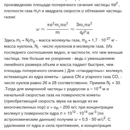
2
произведению площади поперечного сечения частицы
πa
,
плотности газа m
n и квадрата скорости
u
обтекания частицы
г
газом:
2
2
2
3
π
a
m
n
u
m
n
u
г
г
ω
≈
≈
π
a
2
m
г
n
u
2
m
≈
3
m
≈
г
n
u
2
4
ρ
0
a
ω
0
4
m
ρ
a
-27
Здесь m
= N
m
- масса молекулы газа, m
= 1,7 · 10
кг -
г
г
р
p
масса нуклона, N
- число нуклонов в молекуле газа. (Из
г
последнего соотношения видно, в частности, что чем меньше
частица, тем больше ее ускорение - ведь с уменьшением
линейного размера объем и масса падают быстрее, чем
площадь поперечного сечения.) Для «стандартных» молекул,
истекающих из ядра кометы - циана CN и угарного газа CO, -
число нуклов равно 26 и 28 соответственно. Примем N
≈ 30
г
-6
.Тогда для микронной частицы с радиусом а ~ 10
м и
начальной скоростью газа на поверхности кометы
(приобретающей скорость звука на выходе из ее
многочисленных пор)
u
= u
~ 200 м/с при концентрации
R
12
14
-3
молекул у поверхности ядра
n
≈ 10
- 10
см
(по
2
астрономическим данным) получим
ω
= 0,5 - 50 м/с
. С
удалением от ядра и сила притяжения, и концентрация