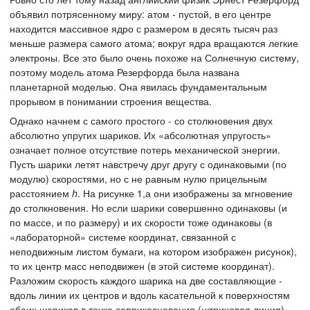
объявил потрясенному миру: атом - пустой, в его центре
находится массивное ядро с размером в десять тысяч раз
меньше размера самого атома; вокруг ядра вращаются легкие
электроны. Все это было очень похоже на Солнечную систему,
поэтому модель атома Резерфорда была названа
планетарной моделью. Она явилась фундаментальным
прорывом в понимании строения вещества.
Однако начнем с самого простого - со столкновения двух
абсолютно упругих шариков. Их «абсолютная упругость»
означает полное отсутствие потерь механической энергии.
Пусть шарики летят навстречу друг другу с одинаковыми (по
модулю) скоростями, но с не равным нулю прицельным
расстоянием
h
. На рисунке 1,а они изображены за мгновение
до столкновения. Но если шарики совершенно одинаковы (и
по массе, и по размеру) и их скорости тоже одинаковы (в
«лабораторной» системе координат, связанной с
неподвижным листом бумаги, на котором изображен рисунок),
то их центр масс неподвижен (в этой системе координат).
Разложим скорость каждого шарика на две составляющие -
вдоль линии их центров и вдоль касательной к поверхностям
обоих шариков в точке соприкосновения (штриховая линия).