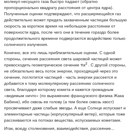
молекул несущего газа быстро падают (обратно
пропорционально квадрату расстояния от центра ядра).
Полученные оценки подтверждают, что расширяющийся газ
действительно может придать захваченным частицам большую
скорость за короткое время на небольшом расстоянии от
поверхности ядра, после чего они в течение гораздо более
продолжительного времени подвергаются воздействию только
солнечного излучения.
Конечно, все это лишь приблизительные оценки. С одной
стороны, сечение рассеяния света шаровой частицей может
2
превосходить геометрическое сечение πа
. С другой стороны,
не обязательно весь поток энергии, проходящий через это
сечение, поглотится частицей - часть энергии рассеется и
добавится к тому молекулярному рассеянию солнечного
света, благодаря которому комета и кажется громадным
«видимым ничто» (по выражению французского физика Жака
Бабине), ибо сквозь ее голову (а тем более сквозь хвост)
просвечивают даже слабые звезды. А еще Солнце испускает и
элементарные частицы (корпускулярный ветер), которые тоже
рассеиваются на потоках вещества, испускаемых кометами.
Итак, всюду столкновения, взаимодействия, рассеяние...