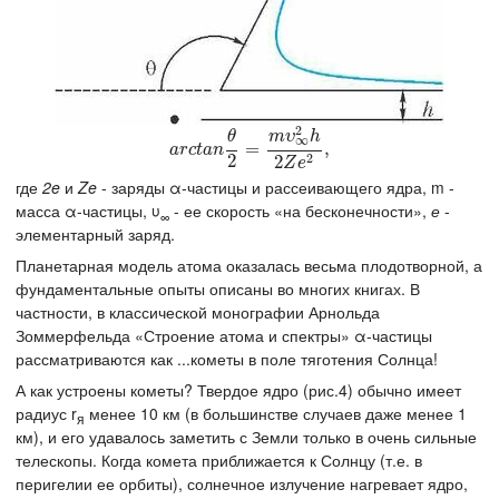
2
θ
m
υ
h
∞
a
r
c
t
a
n
θ
2
=
m
=
υ
∞
2
h
2
Z
e
2
,
,
a
r
c
t
a
n
2
2
2
Z
e
где
2e
и
Ze
- заряды α-частицы и рассеивающего ядра, m -
масса α-частицы, υ
- ее скорость «на бесконечности»,
е
-
∞
элементарный заряд.
Планетарная модель атома оказалась весьма плодотворной, а
фундаментальные опыты описаны во многих книгах. В
частности, в классической монографии Арнольда
Зоммерфельда «Строение атома и спектры» α-частицы
рассматриваются как ...кометы в поле тяготения Солнца!
А как устроены кометы? Твердое ядро (рис.4) обычно имеет
радиус r
менее 10 км (в большинстве случаев даже менее 1
я
км), и его удавалось заметить с Земли только в очень сильные
телескопы. Когда комета приближается к Солнцу (т.е. в
перигелии ее орбиты), солнечное излучение нагревает ядро,