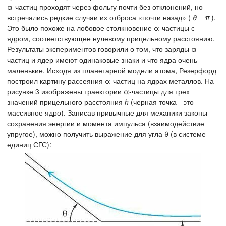
α-частиц проходят через фольгу почти без отклонений, но
встречались редкие случаи их отброса «почти назад» (
θ = π
).
Это было похоже на лобовое столкновение α-частицы с
ядром, соответствующее нулевому прицельному расстоянию.
Результаты экспериментов говорили о том, что заряды α-
частиц и ядер имеют одинаковые знаки и что ядра очень
маленькие. Исходя из планетарной модели атома, Резерфорд
построил картину рассеяния α-частиц на ядрах металлов. На
рисунке 3 изображены траектории α-частицы для трех
значений прицельного расстояния
h
(черная точка - это
массивное ядро). Записав привычные для механики законы
сохранения энергии и момента импульса (взаимодействие
упругое), можно получить выражение для угла θ (в системе
единиц СГС):