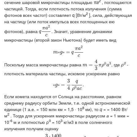
2
сечение шаровой микрочастицы площадью
πa
, поглощаются
частицей. Тогда, если плотность потока излучения (сумма
2
фотонов всех частот) составляет q [Вт/м
], сила, действующая
на частицу (или поток импульса всех поглощенных ею
2
π
a
фотонов), равна
. Значит, уравнение динамики
q
π
a
2
c
q
c
микрочастицы (второй закон Ньютона) будет иметь вид
2
π
a
m
«
g
»
=
=
q
π
a
2
c
«
»
m
g
q
c
4
0
0
3
Поскольку масса микрочастицы равна
, где
ρ
-
m
=
=
4
3
π
ρ
0
a
3
m
π
ρ
a
3
плотность материала частицы, искомое ускорение равно
3
q
«
g
»
=
=
3
4
q
ρ
0
a
c
.
.
«
»
g
4
0
ρ
a
c
Если комета находится от Солнца на расстоянии, равном
среднему радиусу орбиты Земли, т.е. одной астрономической
8
единице (1 а.е. = 150 млн км = 1,5 · 10
км), то
q
= = 1400 Вт/
2
м
. Тогда для ускорения микрочастицы радиусом
а
= 1 мкм =
-6
0
3
10
м и плотностью ρ
= 10
кг/м3 в поле солнечного
излучения получим оценку
3
⋅
1400