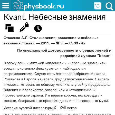
Kvant. Небесные знамения
Стасенко А.Л. Столкновения, рассеяние и небесные
знамения //Квант. — 2011. — № 3. — С. 39 - 42
По специальной договоренности с редколлегией и
редакцией журнала "Квант"
В эпоху войн и мятежей «видения» и «небесные знамения»
всегда пристально фиксируются и наблюдаются
современниками. Спустя пять лет после избрания Михаила
Романова в Европе началась Тридцатилетняя война. Явилась
и комета, которая, по общему мнению, эту войну предвещала.
Видения и пророчества заполонили и католические, и
протестантские страны. Им верили короли, полководцы/ и
монахи, безграмотные простолюдины и просвещенные мужи.
История русской литературы X—XVII веков
Ровно сто лет тому назад английский физик Эрнест Резерфорд