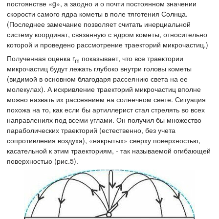
постоянстве «g», а заодно и о почти постоянном значении
скорости самого ядра кометы в поле тяготения Солнца.
(Последнее замечание позволяет считать инерциальной
систему координат, связанную с ядром кометы, относительно
которой и проведено рассмотрение траекторий микрочастиц.)
Полученная оценка r
показывает, что все траектории
m
микрочастиц будут лежать глубоко внутри головы кометы
(видимой в основном благодаря рассеянию света на ее
молекулах). А искривление траекторий микрочастиц вполне
можно назвать их рассеянием на солнечном свете. Ситуация
похожа на то, как если бы артиллерист стал стрелять во всех
направлениях под всеми углами. Он получил бы множество
параболических траекторий (естественно, без учета
сопротивления воздуха), «накрытых» сверху поверхностью,
касательной к этим траекториям, - так называемой огибающей
поверхностью (рис.5).