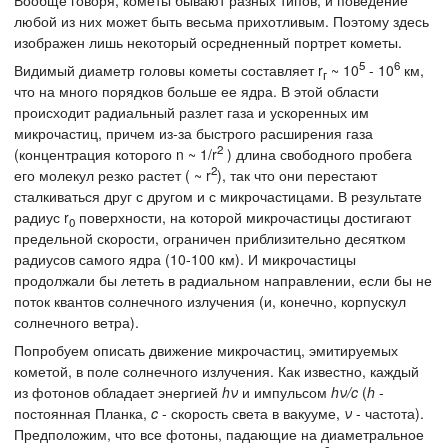
любой из них может быть весьма прихотливым. Поэтому здесь
изображен лишь некоторый осредненный портрет кометы.
5
6
Видимый диаметр головы кометы составляет r
~ 10
- 10
км,
г
что на много порядков больше ее ядра. В этой области
происходит радиальный разлет газа и ускоренных им
микрочастиц, причем из-за быстрого расширения газа
2
(концентрация которого n ~ 1/r
) длина свободного пробега
2
его молекул резко растет ( ~ r
), так что они перестают
сталкиваться друг с другом и с микрочастицами. В результате
радиус r
поверхности, на которой микрочастицы достигают
0
предельной скорости, ограничен приблизительно десятком
радиусов самого ядра (10-100 км). И микрочастицы
продолжали бы лететь в радиальном направлении, если бы не
поток квантов солнечного излучения (и, конечно, корпускул
солнечного ветра).
Попробуем описать движение микрочастиц, эмитируемых
кометой, в поле солнечного излучения. Как известно, каждый
из фотонов обладает энергией
hν
и импульсом
hν/c
(
h
-
постоянная Планка,
c
- скорость света в вакууме,
ν
- частота).
Предположим, что все фотоны, падающие на диаметральное