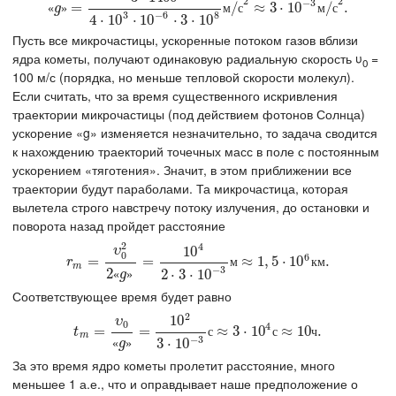
2
2
−
3
«
g
»
=
=
3
⋅
1400
4
⋅
10
3
⋅
10
−
6
⋅
3
⋅
10
8
м
/
с
/
2
≈
3
≈
⋅
10
3
−
3
⋅
м
10
/
с
2
.
/
.
«
»
м
с
м
с
g
3
−
6
8
4
⋅
10
⋅
10
⋅
3
⋅
10
Пусть все микрочастицы, ускоренные потоком газов вблизи
ядра кометы, получают одинаковую радиальную скорость υ
=
0
100 м/с (порядка, но меньше тепловой скорости молекул).
Если считать, что за время существенного искривления
траектории микрочастицы (под действием фотонов Солнца)
ускорение «g» изменяется незначительно, то задача сводится
к нахождению траекторий точечных масс в поле с постоянным
ускорением «тяготения». Значит, в этом приближении все
траектории будут параболами. Та микрочастица, которая
вылетела строго навстречу потоку излучения, до остановки и
поворота назад пройдет расстояние
2
4
10
υ
0
6
r
m
=
=
υ
0
2
2
«
g
»
=
=
10
4
2
⋅
3
⋅
10
−
3
м
≈
1
,
≈
5
⋅
10
1
,
6
5
к
м
⋅
.
10
.
м
к
м
r
m
−
3
2
2
⋅
3
⋅
10
«
»
g
Соответствующее время будет равно
2
10
υ
0
4
t
m
=
=
υ
0
«
g
»
=
10
=
2
3
⋅
10
−
3
с
≈
3
≈
⋅
10
3
4
⋅
с
≈
10
10
ч
.
≈
10
.
с
с
ч
t
m
−
3
3
⋅
10
«
»
g
За это время ядро кометы пролетит расстояние, много
меньшее 1 а.е., что и оправдывает наше предположение о