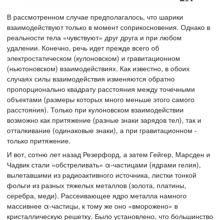
В рассмотренном случае предполагалось, что шарики
взаимодействуют только в момент соприкосновения. Однако в
реальности тела «чувствуют» друг друга и при любом
удалении. Конечно, речь идет прежде всего об
электростатическом (кулоновском) и гравитационном
(ньютоновском) взаимодействиях. Как известно, в обоих
случаях силы взаимодействия изменяются обратно
пропорционально квадрату расстояния между точечными
объектами (размеры которых много меньше этого самого
расстояния). Только при кулоновском взаимодействии
возможно как притяжение (разные знаки зарядов тел), так и
отталкивание (одинаковые знаки), а при гравитационном -
только притяжение.
И вот, сотню лет назад Резерфорд, а затем Гейгер, Марсден и
Чадвик стали «обстреливать» α-частицами (ядрами гелия),
вылетавшими из радиоактивного источника, листки тонкой
фольги из разных тяжелых металлов (золота, платины,
серебра, меди). Рассеивающее ядро металла намного
массивнее α-частицы, к тому же оно «вморожено» в
кристаллическую решетку. Было установлено, что большинство