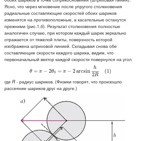
Ясно, что через мгновение после упругого столкновения
радиальные составляющие скоростей обоих шариков
изменятся на противоположные, а касательные останутся
прежними (рис.1,б). Результат столкновения полностью
аналогичен случаю, при котором каждый шарик зеркально
отражается от тяжелой плиты, поверхность которой
изображена штриховой линией. Складывая снова обе
составляющие скорости каждого шарика, видим, что
первоначальный вектор каждой скорости повернулся на угол
h
θ
=
=
π
−
2
θ
−
0
=
2
π
−
2
=
arcsin
−
h
2
2
R
arcsin
(
1
)
(
1
)
θ
π
θ
π
0
2
R
где
R
- радиус шариков. (Физики говорят, что произошло
рассеяние шариков друг на друге.)