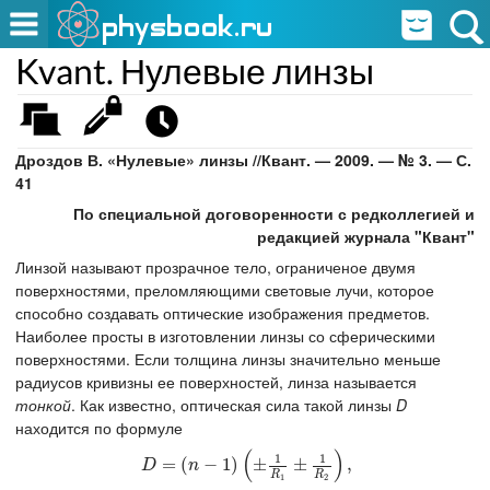
Kvant. Нулевые линзы
Дроздов В. «Нулевые» линзы //Квант. — 2009. — № 3. — С.
41
По специальной договоренности с редколлегией и
редакцией журнала "Квант"
Линзой называют прозрачное тело, ограниченое двумя
поверхностями, преломляющими световые лучи, которое
способно создавать оптические изображения предметов.
Наиболее просты в изготовлении линзы со сферическими
поверхностями. Если толщина линзы значительно меньше
радиусов кривизны ее поверхностей, линза называется
тонкой
. Как известно, оптическая сила такой линзы
D
находится по формуле
(
)
1
1
D
=
(
=
n
−
(
1
)
(
±
−
1
R
1
)
1
±
1
±
R
2
)
,
±
,
D
n
R
R
1
2