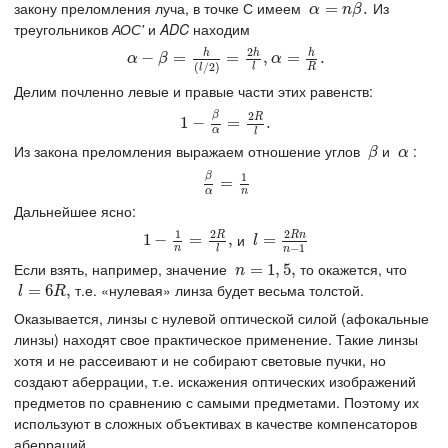
закону преломления луча, в точке С имеем
Из
α
=
=
n
β
.
.
α
n
β
треугольников
АОС'
и
ADC
находим
2
h
h
h
α
−
−
β
=
h
(
=
l
/
2
)
=
2
h
l
,
α
=
=
h
R
.
,
=
.
α
β
α
(
/
2
)
R
l
l
Делим почленно левые и правые части этих равенств:
β
2
R
1
1
−
−
β
α
=
2
=
R
l
.
.
α
l
Из закона преломления выражаем отношение углов
и
:
β
α
β
α
β
1
β
α
=
=
1
n
α
n
Дальнейшее ясно:
2
2
1
R
R
n
и
1
1
−
−
1
n
=
2
=
R
l
,
,
l
=
=
2
R
n
n
−
1
l
−
1
n
n
l
Если взять, например, значение
то окажется, что
n
=
=
1
,
5
1
,
,
5
,
n
т.е. «нулевая» линза будет весьма толстой.
l
=
=
6
R
6
,
,
l
R
Оказывается, линзы с нулевой оптической силой (афокальные
линзы) находят свое практическое применение. Такие линзы
хотя и не рассеивают и не собирают световые пучки, но
создают аберрации, т.е. искажения оптических изображений
предметов по сравнению с самыми предметами. Поэтому их
используют в сложных объективах в качестве компенсаторов
аберраций.