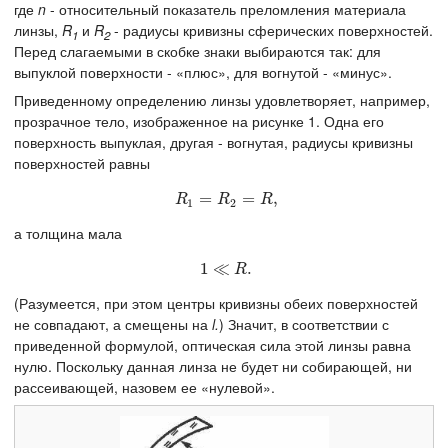
где
n
- относительный показатель преломления материала
линзы,
R
и
R
- радиусы кривизны сферических поверхностей.
1
2
Перед слагаемыми в скобке знаки выбираются так: для
выпуклой поверхности - «плюс», для вогнутой - «минус».
Приведенному определению линзы удовлетворяет, например,
прозрачное тело, изображенное на рисунке 1. Одна его
поверхность выпуклая, другая - вогнутая, радиусы кривизны
поверхностей равны
R
=
1
=
R
2
=
=
R
,
,
R
R
R
1
2
а толщина мала
1
1
≪
≪
R
.
.
R
(Разумеется, при этом центры кривизны обеих поверхностей
не совпадают, а смещены на
l.
) Значит, в соответствии с
приведенной формулой, оптическая сила этой линзы равна
нулю. Поскольку данная линза не будет ни собирающей, ни
рассеивающей, назовем ее «нулевой».