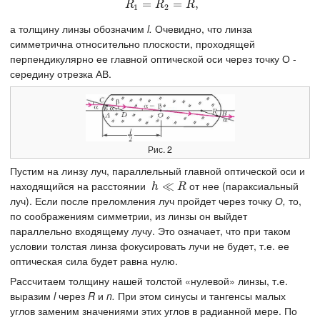
R
=
1
=
R
2
=
=
R
,
,
R
R
R
1
2
а толщину линзы обозначим
l.
Очевидно, что линза
симметрична относительно плоскости, проходящей
перпендикулярно ее главной оптической оси через точку О -
середину отрезка АВ.
Рис. 2
Пустим на линзу луч, параллельный главной оптической оси и
находящийся на расстоянии
от нее (параксиальный
h
≪
≪
R
h
R
луч). Если после преломления луч пройдет через точку
О,
то,
по соображениям симметрии, из линзы он выйдет
параллельно входящему лучу. Это означает, что при таком
условии толстая линза фокусировать лучи не будет, т.е. ее
оптическая сила будет равна нулю.
Рассчитаем толщину нашей толстой «нулевой» линзы, т.е.
выразим
l
через
R
и
n.
При этом синусы и тангенсы малых
углов заменим значениями этих углов в радианной мере. По