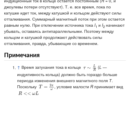
индукционный ток в кольце остается постоянным (
R
= 0, и
джоулевы потери отсутствуют). Т. е. все время, пока по
катушке идет ток, между катушкой и кольцом действуют силы
отталкивания. Суммарный магнитный поток при этом остается
равным нулю. При отключении источника тока
I
и
I
начинают
1
2
убывать, оставаясь антипараллельными. Поэтому между
кольцом и катушкой продолжают действовать силы
отталкивания, правда, убывающие со временем.
Примечания
L
↑
Время затухания тока в кольце
(
L
—
τ
∼
∼
L
R
τ
R
индуктивность кольца) должно быть гораздо больше
периода изменения внешнего магнитного поля
Т
.
2
π
Поскольку
, условие малости
R
принимает вид
T
=
=
2
π
ω
T
ω
R
<<
<
ω
<
L
R
ω
L