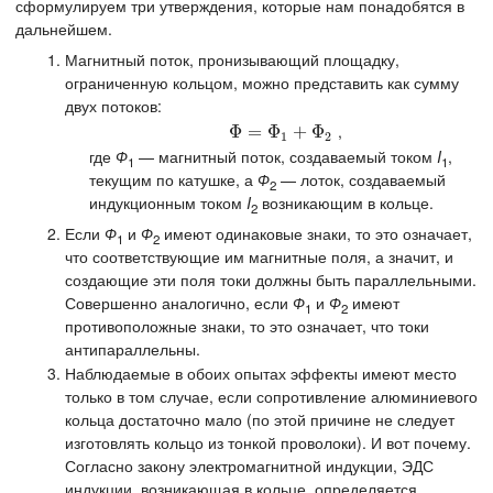
сформулируем три утверждения, которые нам понадобятся в
дальнейшем.
Магнитный поток, пронизывающий площадку,
ограниченную кольцом, можно представить как сумму
двух потоков:
,
Φ
Φ
=
=
Φ
1
Φ
+
Φ
2
+
Φ
1
2
где
Ф
— магнитный поток, создаваемый током
I
,
1
1
текущим по катушке, а
Ф
— лоток, создаваемый
2
индукционным током
I
возникающим в кольце.
2
Если
Ф
и
Ф
имеют одинаковые знаки, то это означает,
1
2
что соответствующие им магнитные поля, а значит, и
создающие эти поля токи должны быть параллельными.
Совершенно аналогично, если
Ф
и
Ф
имеют
1
2
противоположные знаки, то это означает, что токи
антипараллельны.
Наблюдаемые в обоих опытах эффекты имеют место
только в том случае, если сопротивление алюминиевого
кольца достаточно мало (по этой причине не следует
изготовлять кольцо из тонкой проволоки). И вот почему.
Согласно закону электромагнитной индукции, ЭДС
индукции, возникающая в кольце, определяется