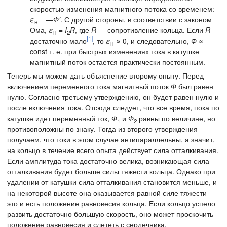
скоростью изменения магнитного потока со временем:
ε
= —
Ф’
. С другой стороны, в соответствии с законом
н
Ома,
ε
=
I
R
, где
R
— сопротивление кольца. Если
R
н
2
[1]
достаточно мало
, то
ε
≈ 0, и следовательно,
Ф
≈
н
const т. е. при быстрых изменениях тока в катушке
магнитный поток остается практически постоянным.
Теперь мы можем дать объяснение второму опыту. Перед
включением переменного тока магнитный поток
Ф
был равен
нулю. Согласно третьему утверждению, он будет равен нулю и
после включения тока. Отсюда следует, что все время, пока по
катушке идет переменный ток,
Ф
и
Ф
равны по величине, но
1
2
противоположны по знаку. Тогда из второго утверждения
получаем, что токи в этом случае антипараллельны, а значит,
на кольцо в течение всего опыта действует сила отталкивания.
Если амплитуда тока достаточно велика, возникающая сила
отталкивания будет больше силы тяжести кольца. Однако при
удалении от катушки сила отталкивания становится меньше, и
на некоторой высоте она оказывается равной силе тяжести —
это и есть положение равновесия кольца. Если кольцо успело
развить достаточно большую скорость, оно может проскочить
положение равновесия и слететь с сердечника.