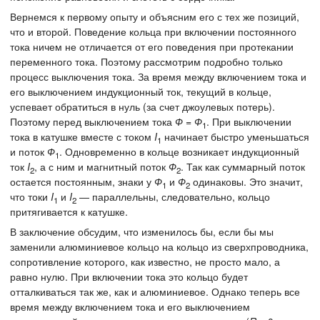
Вернемся к первому опыту и объясним его с тех же позиций,
что и второй. Поведение кольца при включении постоянного
тока ничем не отличается от его поведения при протекании
переменного тока. Поэтому рассмотрим подробно только
процесс выключения тока. За время между включением тока и
его выключением индукционный ток, текущий в кольце,
успевает обратиться в нуль (за счет джоулевых потерь).
Поэтому перед выключением тока
Ф
=
Ф
. При выключении
1
тока в катушке вместе с током
I
начинает быстро уменьшаться
1
и поток
Ф
. Одновременно в кольце возникает индукционный
1
ток
I
, а с ним и магнитный поток
Ф
. Так как суммарный поток
2
2
остается постоянным, знаки у
Ф
и
Ф
одинаковы. Это значит,
1
2
что токи
I
и
I
— параллельны, следовательно, кольцо
1
2
притягивается к катушке.
В заключение обсудим, что изменилось бы, если бы мы
заменили алюминиевое кольцо на кольцо из сверхпроводника,
сопротивление которого, как известно, не просто мало, а
равно нулю. При включении тока это кольцо будет
отталкиваться так же, как и алюминиевое. Однако теперь все
время между включением тока и его выключением