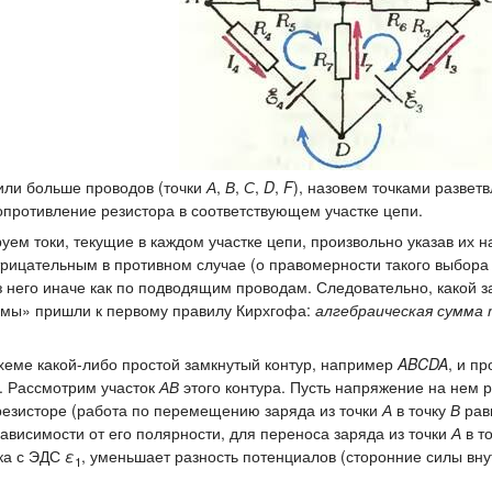
 или больше проводов (точки
А
,
В
,
С
,
D
,
F
), назовем точками развет
сопротивление резистора в соответствующем участке цепи.
уем токи, текущие в каждом участке цепи, произвольно указав их 
отрицательным в противном случае (о правомерности такого выбора 
из него иначе как по подводящим проводам. Следовательно, какой з
, мы» пришли к первому правилу Кирхгофа:
алгебраическая сумма 
хеме какой-либо простой замкнутый контур, например
ABCDA
, и п
. Рассмотрим участок
АВ
этого контура. Пусть напряжение на нем 
 резисторе (работа по перемещению заряда из точки
А
в точку
В
рав
в зависимости от его полярности, для переноса заряда из точки
А
в т
ока с ЭДС
ε
, уменьшает разность потенциалов (сторонние силы вн
1