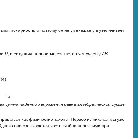
ми, полярность, и поэтому он не уменьшает, а увеличивает
ке
D
, и ситуация полностью соответствует участку
АВ
:
 (4)
.
−
ε
4
ая сумма падений напряжения равна алгебраической сумме
риваться как физические законы. Первое из них, как мы уже
. Однако они оказываются чрезвычайно полезными при