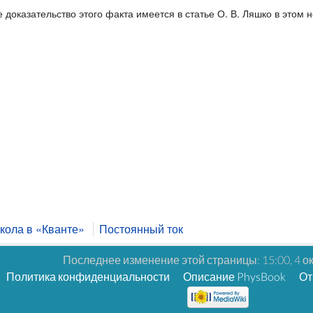
доказательство этого факта имеется в статье О. В. Ляшко в этом 
кола в «Кванте»
Постоянный ток
Последнее изменение этой страницы: 15:00, 4 о
Политика конфиденциальности
Описание PhysBook
От