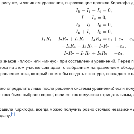
а рисунке, и запишем уравнения, выражающие правила Кирхгофа д
−
−
=
0
,
I
I
I
5
1
4
−
=
0
,
I
I
1
2
−
−
=
0
,
I
I
I
2
3
6
I
5
−
I
1
−
I
4
=
0
,
I
1
−
I
2
=
0
,
I
2
−
I
3
−
I
6
=
0
,
I
6
+
I
7
−
I
5
=
0
,
I
1
R
1
+
I
+
−
=
0
,
I
I
I
6
7
5
+
+
−
=
+
−
I
R
I
R
I
R
I
R
ε
ε
ε
1
1
2
2
3
3
4
4
1
2
3
−
−
−
=
−
,
I
R
I
R
I
R
ε
4
4
5
5
7
7
4
−
+
=
−
.
I
R
I
R
I
R
ε
7
7
6
6
3
3
3
 знаков «плюс» или «минус» при составлении уравнений. Перед п
ока на этом участке совпадает с выбранным направлением обхода
равление тока, который он мог бы создать в контуре, совпадает с
но определить лишь после решения системы уравнений: если полу
го тока было выбрано верно; если же ток получится отрицательным
равила Кирхгофа, всегда можно получить ровно столько независимы
[1]
адачу.