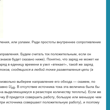
вления, или узлами. Ради простоты внутреннее сопротивление
направления. Будем считать ток положительным, если он
знаков будет сказано ниже). Понятно, что заряд не может ни
аряд в единицу времени в узел «втекает», такой же заряд
токов, сходящихся в любой точке разветвления цепи (в
роизвольно выберем направление его обхода — скажем, по
равно
U
. В отсутствие источника тока эта величина была бы
AB
на выделяющемуся в резисторе количеству теплоты). Если же
очку
В
придется совершить работу, большую или меньшую чем
утри источника совершают положительную работу), и поэтому