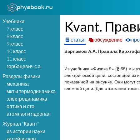
Учебники
Kvant. Прав
7 класс
8 класс
статья
обсуждение
про
9 класс
Варламов А.А. Правила Кирхгофа /
10 класс
11 класс
горбацевич с.а.
Из учебника «Физика 9» (§ 65) мы у
электрической цепи, состоящей из 
Разделы физики
показанной на рисунке. Они могут с
механика
сложной цепи. Для отыскания токов
мкт и термодинамика
электродинамика
оптика и сто
атомная и ядерная
Журнал "Квант"
из истории науки
калейдоскоп