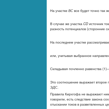
На участке
ВС
все будет точно так ж
В случае же участка
CD
источник то
разность потенциалов (сторонние с
На последнем участке рассматривае
или, учитывая выбранное направле
Складывая почленно равенства (1)—
Это соотношение выражает второе 
ЭДС
.
Правила Кирхгофа не выражают никак
говорили, есть следствие закона с
отыскании токов в разветвленных це