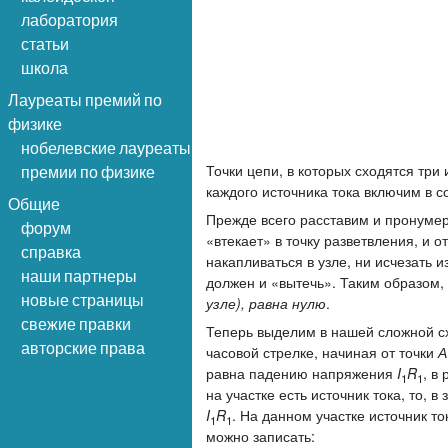
лаборатория
статьи
школа
Лауреаты премий по
физике
нобелевские лауреаты
Точки цепи, в которых сходятся три
премии по физике
каждого источника тока включим в 
Общие
Прежде всего расставим и пронумер
форум
«втекает» в точку разветвления, и 
справка
накапливаться в узле, ни исчезать 
наши партнеры
должен и «вытечь». Таким образом
новые страницы
узле), равна нулю
.
свежие правки
Теперь выделим в нашей сложной с
авторские права
часовой стрелке, начиная от точки
А
равна падению напряжения
I
R
, в
1
1
на участке есть источник тока, то, 
I
R
. На данном участке источник т
1
1
можно записать: