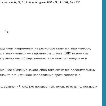
ля узлов
А
,
В
,
С
,
F
и контуров
ABCDA
,
AFDA
,
DFCD
:
2
R
2
+
I
3
R
3
−
I
4
R
4
=
ε
1
+
ε
2
−
ε
3
−
ε
4
,
−
I
4
R
4
−
I
5
R
5
−
I
7
R
7
=
−
ε
4
,
I
7
R
7
−
I
6
R
6
+
I
3
−
,
ε
4
адением напряжения на резисторе ставится знак «плюс»,
, и знак «минус» — в противном случае. ЭДС источника
 направлением обхода контура, и со знаком «минус» — в
ченное значение какого-либо тока окажется положительным,
, значит, его истинное направление противоположно
х уравнений, сколько неизвестных токов, то есть полностью и