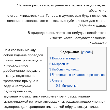
Явление резонанса, изученное впервые в акустике, ею
абсолютно
не ограничивается. <...> Теперь, я думаю, вам будет ясно, как
явление резонанса может оказаться губительным для моста.
Л.Мандельштам
В природе очень часто что-нибудь «колеблется»
и так же часто наступает резонанс.
Р.Фейнман
Чем связаны между
[
убрать
]
Содержание
собой гудение проводов
1
Вопросы и задачи
линии электропередачи
2
Микроопыт
и неожиданное
3
Любопытно, что...
дребезжание посуды в
4
Что читать в «Кванте» о резонансе
шкафу, подскоки на
5
Ответы
трамплине прыгуна в
5.1
Микроопыт
воду и настройка
радиоприемника,
звучание музыкальных инструментов и раскачивание
вытаскиваемой из грязи автомашины, раздражающее «пение»
водопровода и вращение гимнасткой обруча вокруг талии,