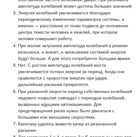
амплитуда колебаний может достичь больших значений.
Энергия колебаний увеличивается благодаря
периодическому изменению параметров системы, а
именно — расстояния от точки подвеса до положения
центра тяжести человека и качелей, при котором
человек совершает работу.
При малом затухании амплитуда колебаний в режиме
резонанса, а значит, и запасаемая системой энергия
будут больше. А для этого потребуется большее время.
Нет. С ростом амплитуды колебаний моста
увеличиваются потери энергии за период. Когда они
сравняются с приростом энергии при ударе,
дальнейшая раскачка прекратится.
При указанной скорости период собственных колебаний
ледового покрытия совпадал с периодом колебаний,
вызванных идущими автомашинами. Для
предотвращения риска нужно было двигаться с
большими или меньшими скоростями.
Капитану удалось вывести катер из резонансной
раскачки.
Для маятников
1
и
4
, а также
2
и
5
, поскольку у этих пар