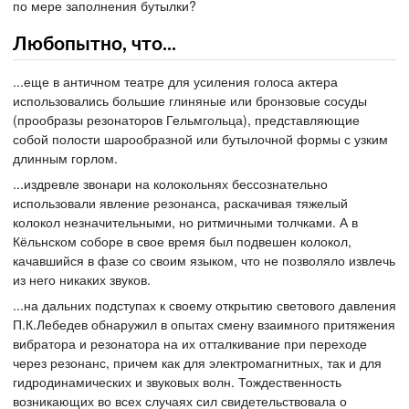
по мере заполнения бутылки?
Любопытно, что...
...еще в античном театре для усиления голоса актера
использовались большие глиняные или бронзовые сосуды
(прообразы резонаторов Гельмгольца), представляющие
собой полости шарообразной или бутылочной формы с узким
длинным горлом.
...издревле звонари на колокольнях бессознательно
использовали явление резонанса, раскачивая тяжелый
колокол незначительными, но ритмичными толчками. А в
Кёльнском соборе в свое время был подвешен колокол,
качавшийся в фазе со своим языком, что не позволяло извлечь
из него никаких звуков.
...на дальних подступах к своему открытию светового давления
П.К.Лебедев обнаружил в опытах смену взаимного притяжения
вибратора и резонатора на их отталкивание при переходе
через резонанс, причем как для электромагнитных, так и для
гидродинамических и звуковых волн. Тождественность
возникающих во всех случаях сил свидетельствовала о