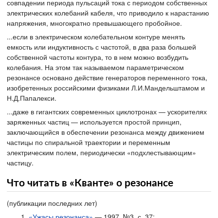
совпадении периода пульсаций тока с периодом собственных
электрических колебаний кабеля, что приводило к нарастанию
напряжения, многократно превышающего пробойное.
...если в электрическом колебательном контуре менять
емкость или индуктивность с частотой, в два раза большей
собственной частоты контура, то в нем можно возбудить
колебания. На этом так называемом параметрическом
резонансе основано действие генераторов переменного тока,
изобретенных российскими физиками Л.И.Мандельштамом и
Н.Д.Папалекси.
...даже в гигантских современных циклотронах — ускорителях
заряженных частиц — используется простой принцип,
заключающийся в обеспечении резонанса между движением
частицы по спиральной траектории и переменным
электрическим полем, периодически «подхлестывающим»
частицу.
Что читать в «Кванте» о резонансе
(публикации последних лет)
«Ужасы резонанса»
— 1997, №3, с. 37;