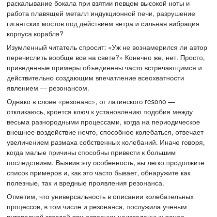
раскалывание бокала при взятии певцом высокой ноты и
работа плавящей металл индукционной печи, разрушение
гигантских мостов под действием ветра и сильная вибрация
корпуса корабля?
Изумленный читатель спросит: «Уж не вознамерился ли автор
перечислить вообще все на свете?» Конечно же, нет. Просто,
приведенные примеры объединены часто встречающимся и
действительно создающим впечатление всеохватности
явлением — резонансом.
Однако в слове «резонанс», от латинского resono —
откликаюсь, кроется ключ к установлению подобия между
весьма разнородными процессами, когда на периодическое
внешнее воздействие нечто, способное колебаться, отвечает
увеличением размаха собственных колебаний. Иначе говоря,
когда малые причины способны привести к большим
последствиям. Выявив эту особенность, вы легко продолжите
список примеров и, как это часто бывает, обнаружите как
полезные, так и вредные проявления резонанса.
Отметим, что универсальность в описании колебательных
процессов, в том числе и резонанса, послужила ученым
путеводной звездой при освоении неизведанных ранее