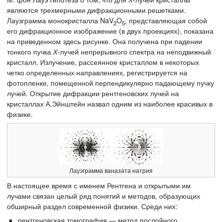
являются трехмерными дифракционными решетками.
Лаузграмма монокристалла NaV
O
, представляющая собой
2
5
его дифракционное изображение (в двух проекциях), показана
на приведенном здесь рисунке. Она получена при падении
тонкого пучка
Х
-лучей непрерывного спектра на неподвижный
кристалл. Излучение, рассеянное кристаллом в некоторых
четко определенных направлениях, регистрируется на
фотопленке, помещенной перпендикулярно падающему пучку
лучей. Открытие дифракции рентгеновских лучей на
кристаллах А.Эйнштейн назвал одним из наиболее красивых в
физике.
Лауэграмма ваназата натрия
В настоящее время с именем Рентгена и открытыми им
лучами связан целый ряд понятий и методов, образующих
обширный раздел современной физики. Среди них:
рентгеновская томография — метод послойного