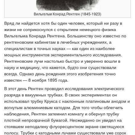
Вильгельм Конрад Рентген (1845-1923)
Вряд ли найдется хотя бы один человек, который ни разу в
жизни не соприкоснулся с открытием немецкого физика
Вильгельма Конрада Рентгена. Большинству оно известно по
рентгеновским кабинетам в лечебных учреждениях, а
специалистам в точных науках — как один из наиболее
мощных инструментов экспериментального исследования.
Рентгеновские лучи настолько быстро и уверенно вошли в
науку и медицину, что кажется, будто они существовали
всегда. Однако день рождения этого изобретения точно
известен — 8 ноября 1895 года.
В этот день Рентген проводил исследования электрического
разряда в вакуумных трубках. В своих экспериментах он
использовал трубку Крукса с наклонным платиновым анодом и
вогнутым алюминиевым катодом. Для того чтобы облегчить
наблюдения, Рентген затемнил комнату и обернул трубку
плотной непрозрачной бумагой. Неожиданно он увидел на
стоявшем неподалеку флуоресцентном экране светящуюся
полосу. Трубки с катодными лучами существовали уже сорок