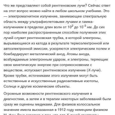
Что же представляют собой рентгеновские лучи? Сейчас ответ
на этот вопрос можно найти в любом школьном учебнике. Это
— электромагнитное излучение, занимающее спектральную
область между ультрафиолетовыми лучами и гамма-
2
-3
излучением в пределах длин волн от 10
до 10
нм. До сих
пор наиболее распространенным способом получения этих
лучей служит рентгеновская трубка, в которой электроны,
вырывающиеся из катода в результате термоэлектронной или
автоэлектронной эмиссии, ускоряются электрическим полем и
бомбардируют металлический анод. Атомы анода,
возбуждаемые электронным ударом, и электроны, теряющие
свою кинетическую энергию при соприкосновении с
веществом, испускают рентгеновское излучение (
Х
-лучи).
Кроме трубки, источниками этого излучения могут быть
естественные и искусственные радиоактивные изотопы,
Солнце и другие космические объекты.
Огромные возможности рентгеновского излучения в
диагностике, а затем и в терапии некоторых заболеваний были
сразу же оценены медиками. Для физиков колоссальное
значение имела высказанная в 1912 году немецким физиком
М. фон Лауэ гипотеза о том, что для
Х
-лучей кристаллы