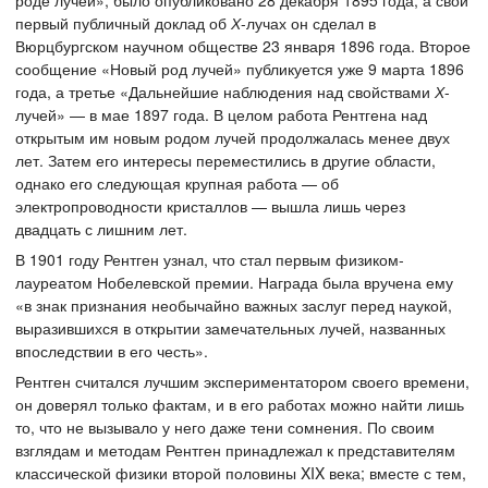
роде лучей», было опубликовано 28 декабря 1895 года, а свой
первый публичный доклад об
Х
-лучах он сделал в
Вюрцбургском научном обществе 23 января 1896 года. Второе
сообщение «Новый род лучей» публикуется уже 9 марта 1896
года, а третье «Дальнейшие наблюдения над свойствами
Х
-
лучей» — в мае 1897 года. В целом работа Рентгена над
открытым им новым родом лучей продолжалась менее двух
лет. Затем его интересы переместились в другие области,
однако его следующая крупная работа — об
электропроводности кристаллов — вышла лишь через
двадцать с лишним лет.
В 1901 году Рентген узнал, что стал первым физиком-
лауреатом Нобелевской премии. Награда была вручена ему
«в знак признания необычайно важных заслуг перед наукой,
выразившихся в открытии замечательных лучей, названных
впоследствии в его честь».
Рентген считался лучшим экспериментатором своего времени,
он доверял только фактам, и в его работах можно найти лишь
то, что не вызывало у него даже тени сомнения. По своим
взглядам и методам Рентген принадлежал к представителям
классической физики второй половины XIX века; вместе с тем,