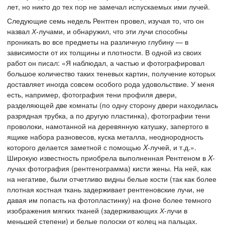
лет, но никто до тех пор не замечал испускаемых ими лучей.
Следующие семь недель Рентген провел, изучая то, что он
назвал
Х
-лучами, и обнаружил, что эти лучи способны
проникать во все предметы на различную глубину — в
зависимости от их толщины и плотности. В одной из своих
работ он писал: «Я наблюдал, а частью и фотографировал
большое количество таких теневых картин, получение которых
доставляет иногда совсем особого рода удовольствие. У меня
есть, например, фотография тени профиля двери,
разделяющей две комнаты (по одну сторону двери находилась
разрядная трубка, а по другую пластинка), фотографии тени
проволоки, намотанной на деревянную катушку, запертого в
ящике набора разновесов, куска металла, неоднородность
которого делается заметной с помощью
X
-лучей, и т.д.».
Широкую известность приобрела выполненная Рентгеном в
X
-
лучах фотография (рентгенограмма) кисти жены. На ней, как
на негативе, были отчетливо видны белые кости (так как более
плотная костная ткань задерживает рентгеновские лучи, не
давая им попасть на фотопластинку) на фоне более темного
изображения мягких тканей (задерживающих
Х
-лучи в
меньшей степени) и белые полоски от колец на пальцах.