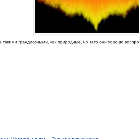
 такими грандиозными, как природные, но зато они хорошо воспрои
вант. История науки
Электрическое поле