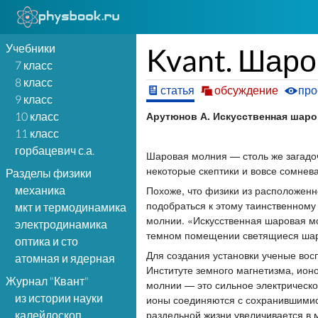
Учебники
Kvant. Шар
7 класс
8 класс
статья
обсуждение
про
9 класс
Арутюнов А. Искусственная шарова
10 класс
11 класс
горбацевич с.а.
Шаровая молния —­ столь же загадоч
некоторые скептики и вовсе сомнев
Разделы физики
Похоже, что физики из расположенн
механика
подобраться к этому таинственному
мкт и термодинамика
молнии. «Искусственная шаровая мо
электродинамика
темном помещении светящиеся шар
оптика и сто
Для создания установки ученые вос
атомная и ядерная
Институте земного магнетизма, ион
Журнал "Квант"
молнии —­ это сильное электрическ
из истории науки
ионы соединяются с сохранившимис
раздельной жизни увеличивается в 
калейдоскоп