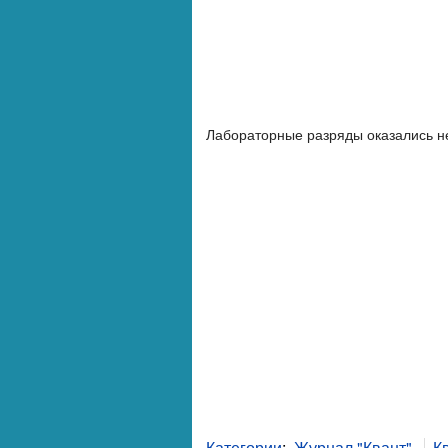
Лабораторные разряды оказались не
Категории
:
Журнал "Квант"
К