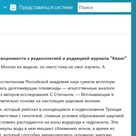
Представиться системе
воренности с редколлегией и редакцией журнала "Квант"
ногие ее видели, но никто пока не смог изучить. А
онстантинова Российской академии наук сумели вплотную
учать долгоживущие плазмоиды —­ искусственные аналоги
 из авторов исследования С.Степанов. —­ Всплывающие в
вительно похожи на настоящие шаровые молнии.
ва, который работал в находящемся в подмосковном Троицке
ветствии с гипотезой, главные условия образования шаровой
условиях распадаются на ионы водорода и гидроксила. Эти
лекулы воды в нем мешают сближению ионов, и время их
ид, который способен аккумулировать огромную энергию.