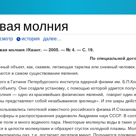
овая молния
смотр
история
далее…
я молния //Квант. — 2005. — № 4. — С. 19.
По специальной дого
ный объект, как, скажем, летающая тарелка или снежный человек. М
аются в самом существовании явления.
ого в Гатчине Петербургского института ядерной физики им. Б.П.К
 объекту. Они создали установку, с помощью которой удается пол
лния —­ одно из красивейших физических явлений, ­ говорит один
ы представляют собой незабываемое зрелище». И эти шары дейст
пользовались гипотезой известного российского физика И.Стахано
осферы и распространения радиоволн Академии наук СССР. В соот
ое поле и много водяного пара. Некоторые молекулы воды в таких 
я в целости молекулами и образуют сгусток холодной плазмы. Мо
миллиарды раз, т.е. достигает десятков минут. Получается плазмо