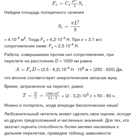
ρ
υ
.
F
x
=
=
C
x
ρ
υ
2
2
S
1
F
C
S
1
x
x
2
Найдем площадь поперечного сечения
2
π
L
S
1
=
=
π
L
2
8
S
1
8
-5
2
-4
= 4·10
м
. Тогда
F
= 6,2·10
Н. При
υ
= 3,1 м/с
x
-4
сопротивление ниже:
F
= 2,5·10
H.
x
Работа, совершаемая против сил сопротивления, при
перелете на расстояние
D
= 1000 км равна
-4
6
= (2,5 - 6,2)·10
Н · 10
м = (250 - 620) Дж,
A
=
F
=
x
D
A
F
D
x
что вполне соответствует энергетическим запасам жука.
Время, затраченное на перелет, равно
3
5
1000
⋅
10
D
= (2 - 3,2)·10
с ≈ 50 - 90 ч.
T
=
=
D
υ
=
1000
=
⋅
10
3
3
,
1
−
5
T
3
,
1
−
5
υ
Можно и потерпеть, когда впереди биологическая ниша!
Любознательный читатель может сделать свои оценки, исходя
из других предположений и численных значений. Для тех, кто
захочет оценить способность более мелких насекомых к
дальним перелетам, приведем таблицу зависимости