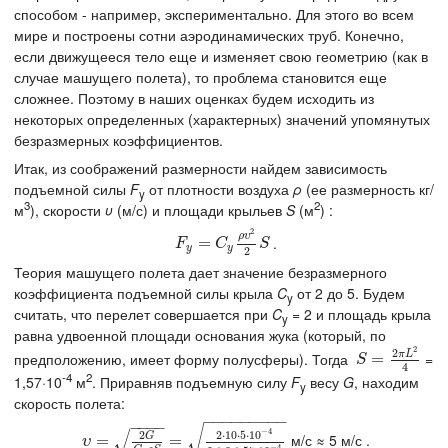
способом - например, экспериментально. Для этого во всем
мире и построены сотни аэродинамических труб. Конечно,
если движущееся тело еще и изменяет свою геометрию (как в
случае машущего полета), то проблема становится еще
сложнее. Поэтому в наших оценках будем исходить из
некоторых определенных (характерных) значений упомянутых
безразмерных коэффициентов.
Итак, из соображений размерности найдем зависимость
подъемной силы
F
от плотности воздуха
ρ
(ее размерность кг/
y
3
2
м
), скорости
υ
(м/с) и площади крыльев
S
(м
) :
2
ρ
υ
.
F
y
=
=
C
y
ρ
υ
2
2
S
F
C
S
y
y
2
Теория машущего полета дает значение безразмерного
коэффициента подъемной силы крыла
C
от 2 до 5. Будем
y
считать, что перелет совершается при
C
= 2 и площадь крыла
y
равна удвоенной площади основания жука (который, по
2
2
π
L
предположению, имеет форму полусферы). Тогда
=
S
=
=
2
π
L
2
4
S
4
-4
2
1,57·10
м
. Приравняв подъемную силу
F
весу
G
, находим
y
скорость полета:
−
−
−
−
−
−
−
−
−
−
−
−
−
√
√
−
4
2
2
⋅
10
⋅
5
⋅
10
G
м/с ≈ 5 м/с .
υ
=
=
2
G
C
y
ρ
S
=
2
⋅
=
10
⋅
5
⋅
10
−
4
2
⋅
1
,
3
⋅
1
,
57
⋅
10
−
4
υ
−
4