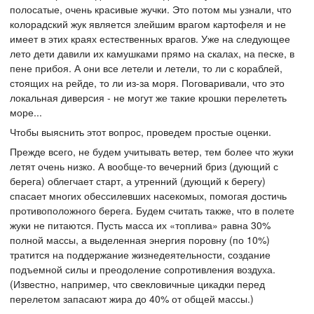
полосатые, очень красивые жучки. Это потом мы узнали, что
колорадский жук является злейшим врагом картофеля и не
имеет в этих краях естественных врагов. Уже на следующее
лето дети давили их камушками прямо на скалах, на песке, в
пене прибоя. А они все летели и летели, то ли с кораблей,
стоящих на рейде, то ли из-за моря. Поговаривали, что это
локальная диверсия - не могут же такие крошки перелететь
море...
Чтобы выяснить этот вопрос, проведем простые оценки.
Прежде всего, не будем учитывать ветер, тем более что жуки
летят очень низко. А вообще-то вечерний бриз (дующий с
берега) облегчает старт, а утренний (дующий к берегу)
спасает многих обессилевших насекомых, помогая достичь
противоположного берега. Будем считать также, что в полете
жуки не питаются. Пусть масса их «топлива» равна 30%
полной массы, а выделенная энергия поровну (по 10%)
тратится на поддержание жизнедеятельности, создание
подъемной силы и преодоление сопротивления воздуха.
(Известно, например, что свекловичные цикадки перед
перелетом запасают жира до 40% от общей массы.)