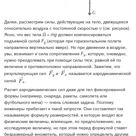
Далее, рассмотрим силы, действующие на тело, движущееся
относительно воздуха с постоянной скоростью
υ
(см. рисунок).
Ясно, что вес тела
G
=
mg
должен компенсироваться
подъемной силой
F
(которая при горизонтальном полете
y
направлена вертикально вверх). Но при движении в воздухе,
увы, возникает и сила сопротивления
F
, которую, очевидно,
x
нужно преодолевать при помощи силы тяги, равной ей по
величине и противоположно направленной. Заметим, что
⃗
⃗
результирующая сил
и
называется аэродинамической
F
→
y
F
→
x
F
F
y
x
⃗
силой
.
F
→
a
F
a
Расчет аэродинамических сил даже для тел фиксированной
формы (например, снаряда, ракеты, самолета или
футбольного мяча) — очень сложная задача. Поэтому
инженеры прибегают к такой хитрости. Они составляют так
называемую формулу размерностей, в которую входят все
физические величины, влияющие, по предположению, на
исследуемую величину, но при этом перед формулой ставят
безразмерный множитель, который нужно определить другим