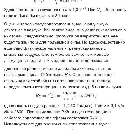
C
ρ
S
2
⋅
1
,
3
⋅
1
,
57
⋅
10
y
3
Здесь плотность воздуха равна
ρ
≈ 1,3 кг/
. При
C
= 5 скорость
y
полета была бы ниже:
υ
≈ 3,1 м/с .
Оценим теперь силу сопротивления, мешающую жуку
двигаться в воздухе. Как всякая сила, она должна измеряться в
ньютонах, следовательно, формула размерностей для нее
будет та же, что и для подъемной силы. Но здесь существенно
еще одно физическое явление - трение, связанное с
вязкостью воздуха. Оно тем более важно, чем меньше
движущееся тело и чем медленнее это тело движется.
Для оценки роли вязкости в аэродинамике вводится так
называемое число Рейнольдса
Re
. Оно равно отношению
аэродинамической силы к силе поверхностного трения,
определяемого коэффициентом вязкости
η
). В нашем случае
1
,
3
⋅
5
⋅
0
,
01
ρ
υ
L
,
R
e
=
=
ρ
υ
L
η
=
1
,
=
3
⋅
5
⋅
0
,
01
1
,
7
⋅
≈
10
3800
−
5
≈
3800
R
e
−
5
η
1
,
7
⋅
10
-5
где вязкость воздуха равна
η
= 1,7·10
кг/(м·с). При
υ
≈ 3,1 м/с
Re
≈ 2300 . При таких числах Рейнольдса коэффициент
лобового сопротивления сферы составляет
C
≈ 1.
x
Используем его для оценки силы сопротивления жука:
2