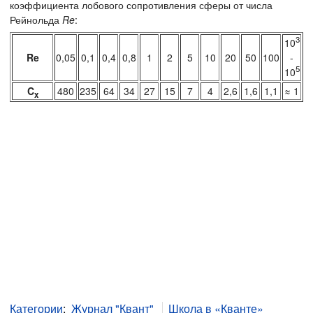
коэффициента лобового сопротивления сферы от числа
Рейнольда
Re
:
3
10
Re
0,05
0,1
0,4
0,8
1
2
5
10
20
50
100
-
5
10
C
480
235
64
34
27
15
7
4
2,6
1,6
1,1
≈ 1
x
Категории
:
Журнал "Квант"
Школа в «Кванте»