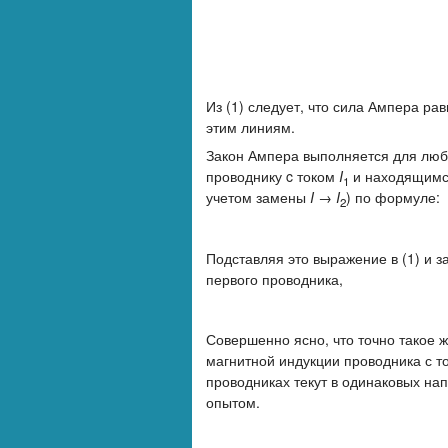
Из (1) следует, что сила Ампера р
этим линиям.
Закон Ампера выполняется для люб
проводнику c током
I
и находящимс
1
учетом замены
I
→
I
) по формуле:
2
Подставляя это выражение в (1) и 
первого проводника,
Совершенно ясно, что точно такое 
магнитной индукции проводника с то
проводниках текут в одинаковых напр
опытом.