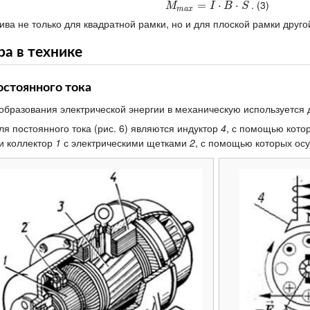
. (3)
M
m
a
x
=
=
I
⋅
B
⋅
S
⋅
⋅
M
I
B
S
m
a
x
ива не только для квадратной рамки, но и для плоской рамки друг
а в технике
остоянного тока
еобразования электрической энергии в механическую используется
я постоянного тока (рис. 6) являются индуктор
4
, с помощью кото
 и коллектор
1
с электрическими щетками
2
, с помощью которых осу