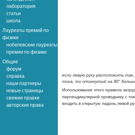
лаборатория
статьи
школа
Лауреаты премий по
физике
нобелевские лауреаты
премии по физике
Общие
форум
если левую руку расположить так,
справка
тока, то отогнутый на 90° больш
наши партнеры
Использование этого правила затруд
новые страницы
перпендикулярной проводнику с то
свежие правки
входить в открытую ладонь левой ру
авторские права