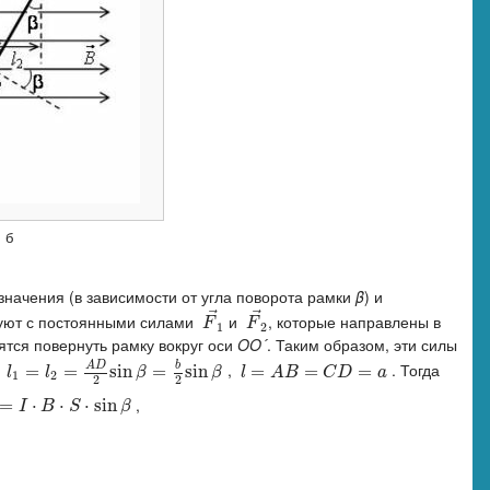
б
значения (в зависимости от угла поворота рамки
β
) и
⃗
⃗
уют с постоянными силами
и
, которые направлены в
F
→
1
F
→
2
F
F
1
2
ятся повернуть рамку вокруг оси
OO´
. Таким образом, эти силы
b
A
D
,
,
. Тогда
l
1
=
=
l
2
=
A
D
=
2
sin
β
=
sin
b
2
sin
β
=
sin
l
=
=
A
B
=
C
D
=
=
a
=
l
l
β
β
l
A
B
C
D
a
1
2
2
2
,
=
⋅
⋅
⋅
sin
I
B
S
β