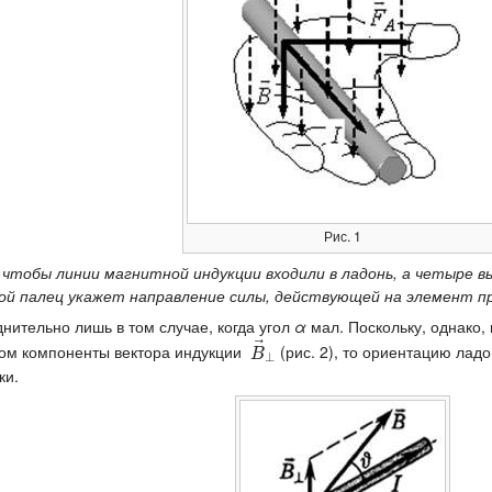
Рис. 1
 чтобы линии магнитной индукции входили в ладонь, а четыре 
ой палец укажет направление силы, действующей на элемент пр
нительно лишь в том случае, когда угол
α
мал. Поскольку, однако,
⃗
ком компоненты вектора индукции
(рис. 2), то ориентацию лад
B
→
⊥
B
⊥
ки.