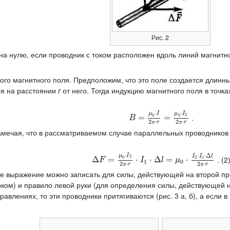
Рис. 2
авна нулю, если проводник с током расположен вдоль линий магнит
ого магнитного поля. Предположим, что это поле создается длин
я на расстоянии
r
от него. Тогда индукцию магнитного поля в точк
⋅
⋅
μ
I
μ
I
2
.
0
0
B
=
μ
=
0
⋅
I
2
π
⋅
r
=
=
μ
0
⋅
I
2
2
π
⋅
r
B
2
⋅
2
⋅
π
r
π
r
замечая, что в рассматриваемом случае параллельных проводнико
⋅
⋅
⋅
Δ
μ
I
I
I
l
2
. (2
0
2
1
Δ
Δ
F
=
μ
=
0
⋅
I
2
2
π
⋅
r
⋅
⋅
I
1
⋅
Δ
⋅
l
=
Δ
μ
0
=
⋅
I
2
⋅
I
1
⋅
Δ
⋅
l
2
π
⋅
r
F
I
l
μ
1
0
2
⋅
2
⋅
π
r
π
r
же выражение можно записать для силы, действующей на второй пр
ком) и правило левой руки (для определения силы, действующей на
авлениях, то эти проводники притягиваются (рис. 3 а, б), а если в 