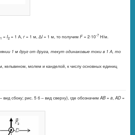
-7
=
I
= 1 А,
r
= 1 м, Δ
l
= 1 м, то получим
F
= 2∙10
Н/м.
1
2
нии 1 м друг от друга, текут одинаковые токи в 1 А, то
м, кельвином, молем и канделой, к числу основных единиц
 – вид сбоку; рис. 5 б – вид сверху), где обозначим
AB
=
a
,
AD
=