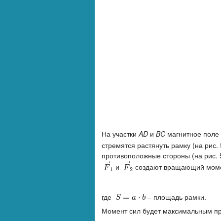
На участки
AD
и
BC
магнитное поле 
стремятся растянуть рамку (на рис. 
противоположные стороны (на рис. 
⃗
⃗
и
создают вращающий мом
F
→
1
F
→
2
F
F
1
2
где
– площадь рамки.
S
=
=
a
⋅
b
⋅
S
a
b
Момент сил будет максимальным п