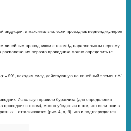
ной индукции, и максимальна, если проводник перпендикулярен
ным линейным проводником с током
I
, параллельным первому
2
ах расположения первого проводника можно определить (с
в
α
= 90°, находим силу, действующую на линейный элемент Δ
l
)
оводник. Используя правило буравчика (для определения
 проводник с током), можно убедиться в том, что если токи в
разных – отталкиваются (рис. 4, а, б), что и подтверждается