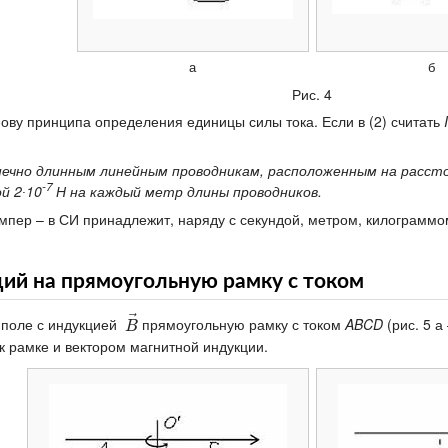
а
б
Рис. 4
ову принципа определения единицы силы тока. Если в (2) считать
I
нечно длинным линейным проводникам, расположенным на расстоя
-7
й 2∙10
Н на каждый метр длины проводников.
ампер – в СИ принадлежит, наряду с секундой, метром, килограммо
ий на прямоугольную рамку с током
⃗
поле с индукцией
прямоугольную рамку с током
ABCD
(рис. 5 а
B
→
B
 рамке и вектором магнитной индукции.