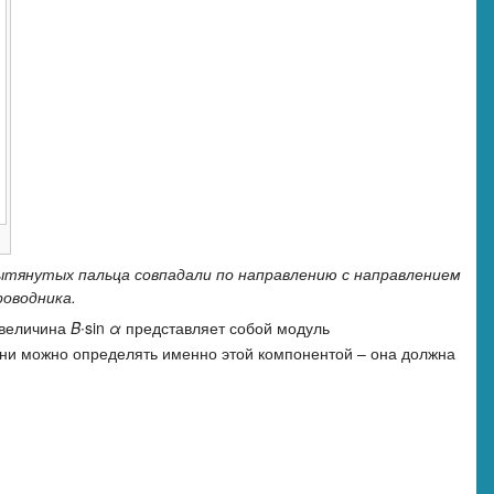
вытянутых пальца совпадали по направлению с направлением
оводника.
 величина
B
∙sin
α
представляет собой модуль
они можно определять именно этой компонентой – она должна