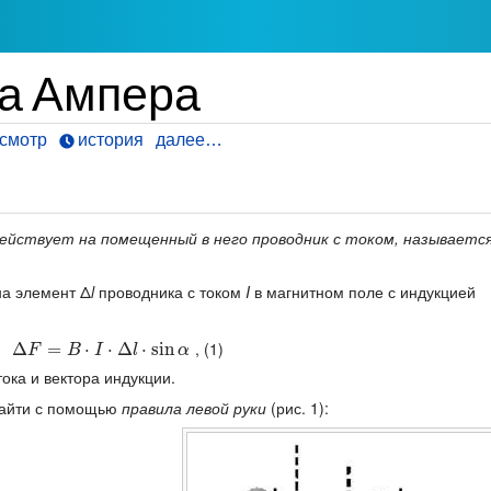
ла Ампера
смотр
история
далее…
действует на помещенный в него проводник с током, называетс
на элемент Δ
l
проводника с током
I
в магнитном поле с индукцией
, (1)
Δ
Δ
F
=
B
=
⋅
I
⋅
Δ
l
⋅
sin
⋅
α
⋅
Δ
⋅
sin
F
B
I
l
α
ока и вектора индукции.
айти с помощью
правила левой руки
(рис. 1):