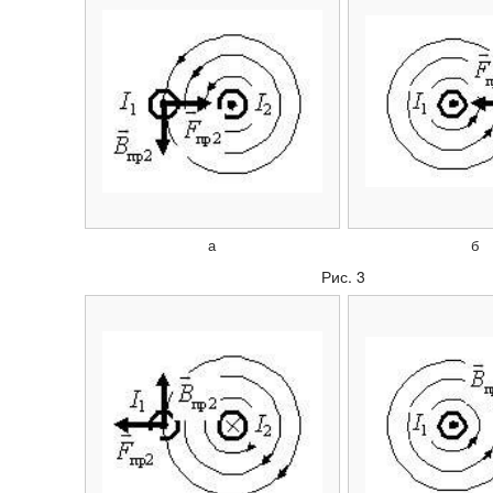
а
б
Рис. 3