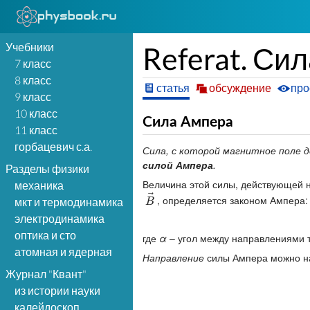
Учебники
Referat. Си
7 класс
8 класс
статья
обсуждение
про
9 класс
10 класс
Сила Ампера
11 класс
горбацевич с.а.
Сила, с которой магнитное поле 
силой Ампера
.
Разделы физики
Величина этой силы, действующей 
механика
⃗
, определяется законом Ампера:
B
→
мкт и термодинамика
B
электродинамика
оптика и сто
где
α
– угол между направлениями т
атомная и ядерная
Направление
силы Ампера можно н
Журнал "Квант"
из истории науки
калейдоскоп