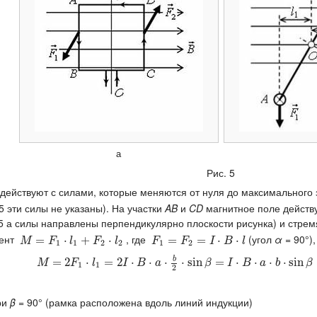
а
Рис. 5
действуют с силами, которые меняются от нуля до максимального 
5 эти силы не указаны). На участки
AB
и
CD
магнитное поле действ
5 а силы направлены перпендикулярно плоскости рисунка) и стрем
ент
, где
(угол
α
= 90°)
M
=
F
=
1
⋅
l
1
+
F
⋅
2
⋅
l
2
+
⋅
F
1
=
=
F
2
=
I
⋅
B
=
⋅
l
⋅
⋅
M
F
l
F
l
F
F
I
B
l
1
1
2
2
1
2
b
M
=
2
=
F
1
2
⋅
l
1
=
2
⋅
I
⋅
B
⋅
=
a
⋅
b
2
2
⋅
sin
⋅
β
=
⋅
I
⋅
B
⋅
⋅
a
⋅
b
⋅
⋅
sin
sin
β
=
I
⋅
B
=
⋅
S
⋅
sin
⋅
β
⋅
⋅
⋅
sin
M
F
l
I
B
a
β
I
B
a
b
β
1
1
2
ри
β
= 90° (рамка расположена вдоль линий индукции)