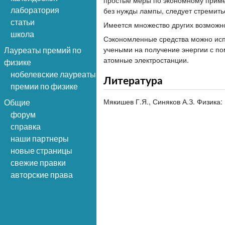
простые меры по экономному приме
лаборатория
без нужды лампы, следует стремитьс
статьи
Имеется множество других возможно
школа
Сэкономленные средства можно исп
учеными на получение энергии с по
Лауреаты премий по
атомные электростанции.
физике
нобелевские лауреаты
Литература
премии по физике
Мякишев Г.Я., Синяков А.З. Физика:
Общие
форум
справка
наши партнеры
новые страницы
свежие правки
авторские права