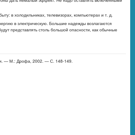
бны дать немалый эффект. Не надо оставлять включенными
ту: в холодильниках, телевизорах, компьютерах и т. д.
нергию в электрическую. Большие надежды возлагаются
удут представлять столь большой опасности, как обычные
и. — М.: Дрофа, 2002. — С. 148-149.