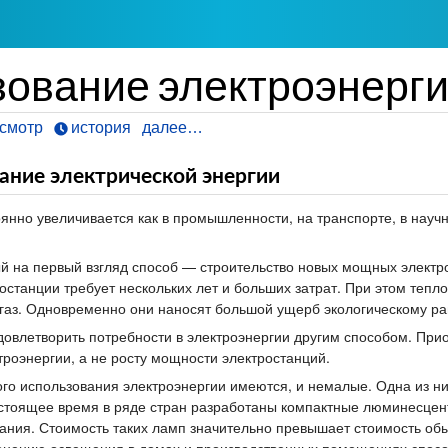
зование электроэнерг
смотр
история
далее…
ание электрической энергии
янно увеличивается как в промышленности, на транспорте, в научн
 на первый взгляд способ — строительство новых мощных электро
ростанции требует нескольких лет и больших затрат. При этом те
 газ. Одновременно они наносят большой ущерб экологическому р
овлетворить потребности в электроэнергии другим способом. При
роэнергии, а не росту мощности электростанций.
о использования электроэнергии имеются, и немалые. Одна из них
астоящее время в ряде стран разработаны компактные люминесце
ания. Стоимость таких ламп значительно превышает стоимость обы