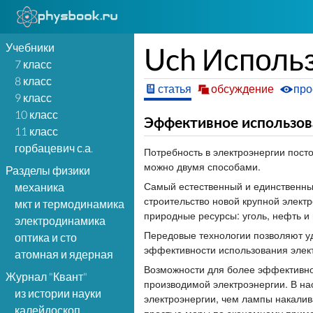
Учебники
Uch Исполь
7 класс
8 класс
статья
обсуждение
про
9 класс
10 класс
Эффективное использов
11 класс
горбацевич с.а.
Потребность в электроэнергии посто
можно двумя способами.
Разделы физики
Самый естественный и единственный
механика
строительство новой крупной элект
мкт и термодинамика
природные ресурсы: уголь, нефть и
электродинамика
Передовые технологии позволяют уд
оптика и сто
эффективности использования элект
атомная и ядерная
Возможности для более эффективног
Журнал "Квант"
производимой электроэнергии. В н
из истории науки
электроэнергии, чем лампы накалив
калейдоскоп