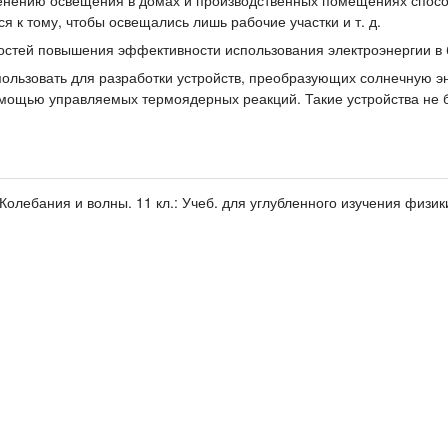
нению освещения в домах и производственных помещениях спосо
я к тому, чтобы освещались лишь рабочие участки и т. д.
стей повышения эффективности использования электроэнергии в бы
ользовать для разработки устройств, преобразующих солнечную э
мощью управляемых термоядерных реакций. Такие устройства не б
 Колебания и волны. 11 кл.: Учеб. для углубленного изучения физик