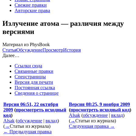
Свежие правки
Авторские права
Излучение атома — различия между
версиями
Материал из PhysBook
Статья
Обсуждение
Просмотр
История
Далее…
Ссылки сюда
Связанные правки
Спецстраницы
Версия для печати
Постоянная ссылка
Сведения о странице
Версия 06:51, 22 октября
Версия 08:25, 9 ноября 2009
2009
(
просмотреть исходный
(
просмотреть исходный код
)
код
)
Alsak
(
обсуждение
|
вклад
)
Alsak
(
обсуждение
|
вклад
)
(
→
Статьи из журнала
)
(
→
Статьи из журнала
)
Следующая правка →
← Предыдущая правка