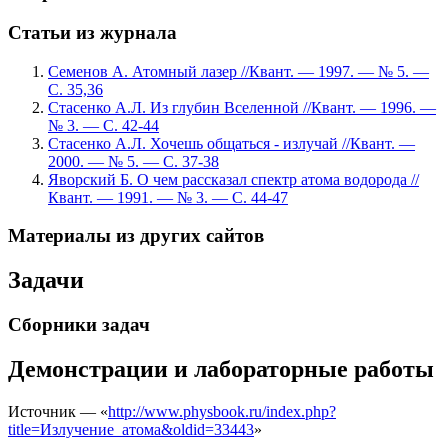
Статьи из журнала
Семенов А. Атомный лазер //Квант. — 1997. — № 5. —
С. 35,36
Стасенко А.Л. Из глубин Вселенной //Квант. — 1996. —
№ 3. — С. 42-44
Стасенко А.Л. Хочешь общаться - излучай //Квант. —
2000. — № 5. — С. 37-38
Яворский Б. О чем рассказал спектр атома водорода //
Квант. — 1991. — № 3. — С. 44-47
Материалы из других сайтов
Задачи
Сборники задач
Демонстрации и лабораторные работы
Источник — «
http://www.physbook.ru/index.php?
title=Излучение_атома&oldid=33443
»