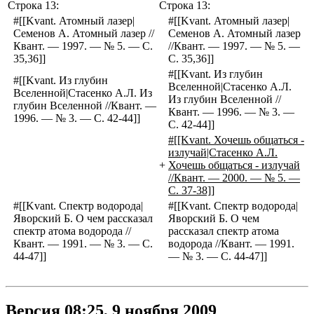
Строка 13:
Строка 13:
#[[Kvant. Атомный лазер|
#[[Kvant. Атомный лазер|
Семенов А. Атомный лазер //
Семенов А. Атомный лазер
Квант. — 1997. — № 5. — С.
//Квант. — 1997. — № 5. —
35,36]]
С. 35,36]]
#[[Kvant. Из глубин
#[[Kvant. Из глубин
Вселенной|Стасенко А.Л.
Вселенной|Стасенко А.Л. Из
Из глубин Вселенной //
глубин Вселенной //Квант. —
Квант. — 1996. — № 3. —
1996. — № 3. — С. 42-44]]
С. 42-44]]
#[[Kvant. Хочешь общаться -
излучай|Стасенко А.Л.
+
Хочешь общаться - излучай
//Квант. — 2000. — № 5. —
С. 37-38]]
#[[Kvant. Спектр водорода|
#[[Kvant. Спектр водорода|
Яворский Б. О чем рассказал
Яворский Б. О чем
спектр атома водорода //
рассказал спектр атома
Квант. — 1991. — № 3. — С.
водорода //Квант. — 1991.
44-47]]
— № 3. — С. 44-47]]
Версия 08:25, 9 ноября 2009