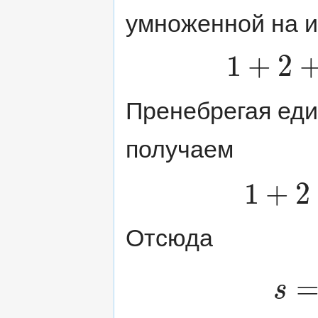
умноженной на и
1
+
2
1
+
2
+
3
+
…
+
n
=
1
+
n
2
n
Пренебрегая еди
получаем
1
+
2
1
+
2
+
3
+
…
+
n
=
n
2
2
Отсюда
s
s
=
υ
0
n
Δ
t
+
a