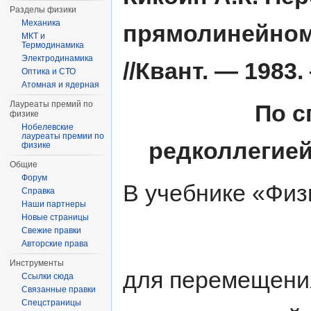
Разделы физики
Механика
прямолинейном
МКТ и
Термодинамика
Электродинамика
//Квант. — 1983.
Оптика и СТО
Атомная и ядерная
Лауреаты премий по
По с
физике
Нобелевские
лауреаты премии по
редколлегией
физике
Общие
Форум
В учебнике «Физ
Справка
Наши партнеры
Новые страницы
Свежие правки
Авторские права
Инструменты
для перемещения
Ссылки сюда
Связанные правки
Спецстраницы