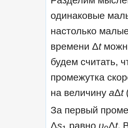
Разделим мысле
одинаковые мал
настолько малые,
времени Δ
t
можно
будем считать, ч
промежутка скор
на величину
a
Δ
t
За первый проме
Δ
s
равно
υ
Δ
t
. 