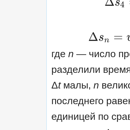
Δ
s
4
Δ
=
s
n
где
n
— число пр
разделили врем
Δ
t
малы,
n
велико
последнего раве
единицей по ср