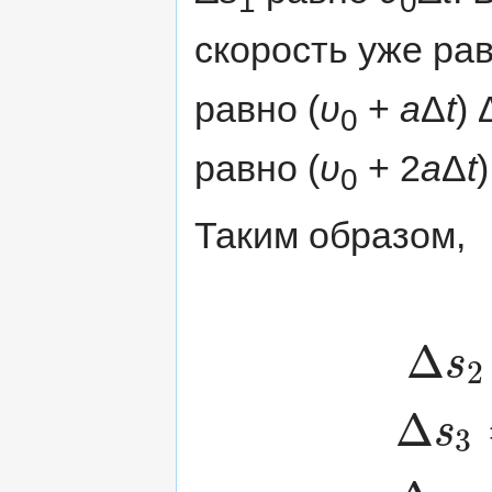
1
0
скорость уже ра
равно (
υ
+
a
Δ
t
) 
0
равно (
υ
+ 2
a
Δ
t
0
Таким образом,
Δ
s
2
Δ
s
3
Δ
s
1
=
υ
0
Δ
t
Δ
s
2
=
υ
0
Δ
t
+
a
(
Δ
t