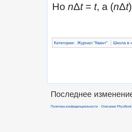
Но
n
Δ
t
=
t
, a (
n
Δ
t
)
Категории
:
Журнал "Квант"
Школа в 
Последнее изменение 
Политика конфиденциальности
Описание PhysBook