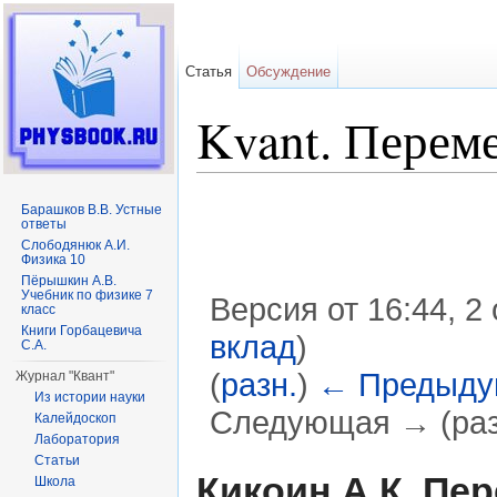
Статья
Обсуждение
Kvant. Перем
Барашков В.В. Устные
ответы
Слободянюк А.И.
Физика 10
Пёрышкин А.В.
Учебник по физике 7
Версия от 16:44, 2
класс
Книги Горбацевича
вклад
)
С.А.
(
разн.
)
← Предыду
Журнал "Квант"
Из истории науки
Следующая → (раз
Калейдоскоп
Лаборатория
Перейти к:
навигация
,
поиск
Статьи
Кикоин А.К. Пе
Школа