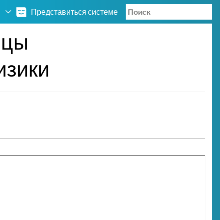
Представиться системе
ицы
изики