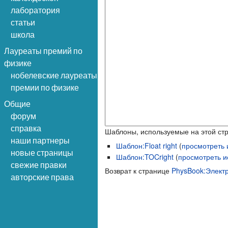
лаборатория
статьи
школа
Лауреаты премий по
физике
нобелевские лауреаты
премии по физике
Общие
форум
справка
Шаблоны, используемые на этой ст
наши партнеры
Шаблон:Float right
(
просмотреть 
новые страницы
Шаблон:TOCright
(
просмотреть и
свежие правки
Возврат к странице
PhysBook:Элект
авторские права