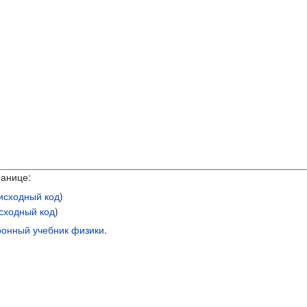
ранице:
исходный код
)
сходный код
)
ронный учебник физики
.