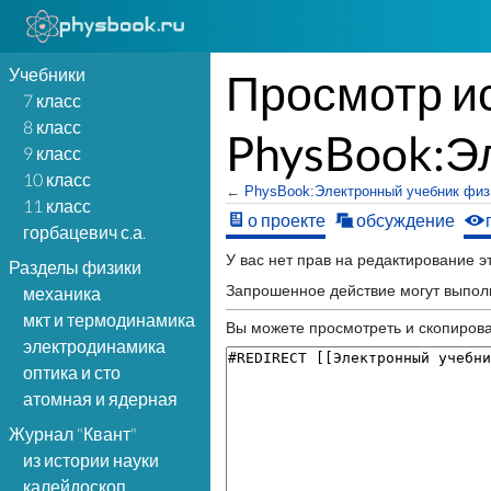
Учебники
Просмотр и
7 класс
8 класс
PhysBook:Э
9 класс
10 класс
←
PhysBook:Электронный учебник физ
11 класс
о проекте
обсуждение
горбацевич с.а.
У вас нет прав на редактирование 
Разделы физики
Запрошенное действие могут выполн
механика
мкт и термодинамика
Вы можете просмотреть и скопирова
электродинамика
оптика и сто
атомная и ядерная
Журнал "Квант"
из истории науки
калейдоскоп