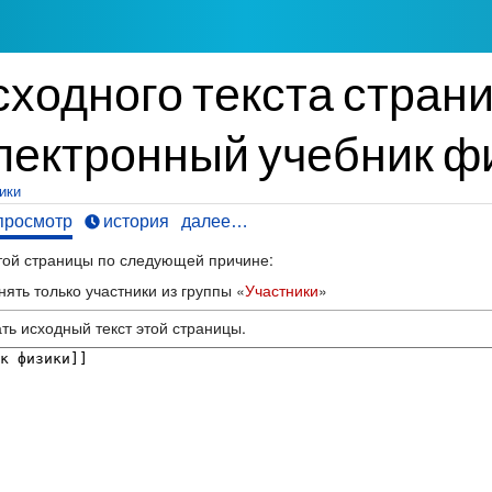
сходного текста стран
лектронный учебник ф
ики
просмотр
история
далее…
этой страницы по следующей причине:
ять только участники из группы «
Участники
»
ть исходный текст этой страницы.