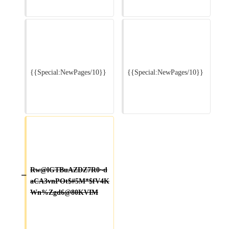
{{Special:NewPages/10}}

{{Special:NewPages/10}}

Rw@lGTBuAZDZ7R0~d
−
aCA3vnPOt$#5M*$fV4K
Wn%Zgd6@80KVIM