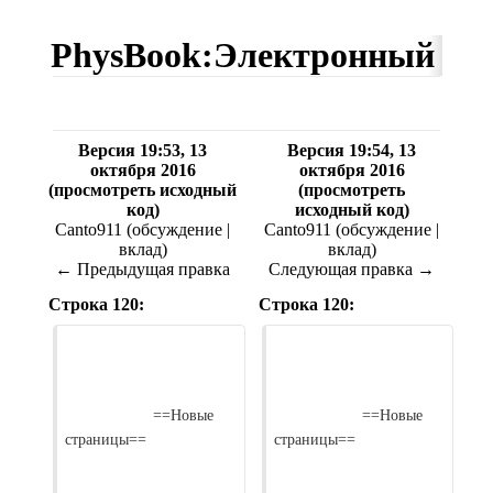
PhysBook:Электронный уче
Версия 19:53, 13
Версия 19:54, 13
октября 2016
октября 2016
(
просмотреть исходный
(
просмотреть
код
)
исходный код
)
Canto911
(
обсуждение
|
Canto911
(
обсуждение
|
вклад
)
вклад
)
← Предыдущая правка
Следующая правка →
Строка 120:
Строка 120:
                    ==Новые 
                    ==Новые 
страницы==

страницы==
