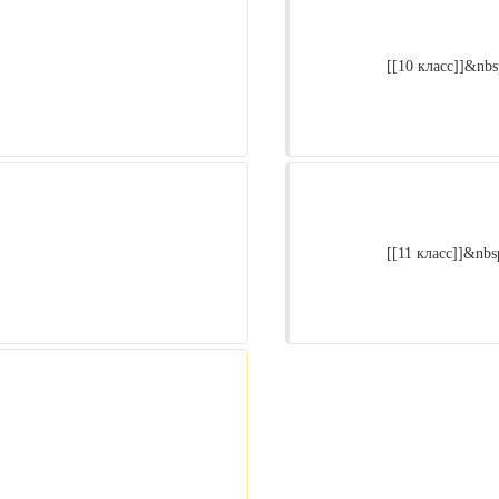
                    [[10 класс]]&nbsp;–

                    [[11 класс]]&nbsp;–
