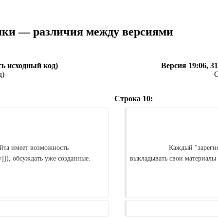
ики — различия между версиями
ь исходный код
)
Версия 19:06, 3
д
)
C
Строка 10:
                    Каждый ''зарегистрированный'' пользователь сайта имеет возможность 
]]), обсуждать уже созданные.

выкладывать свои материалы (