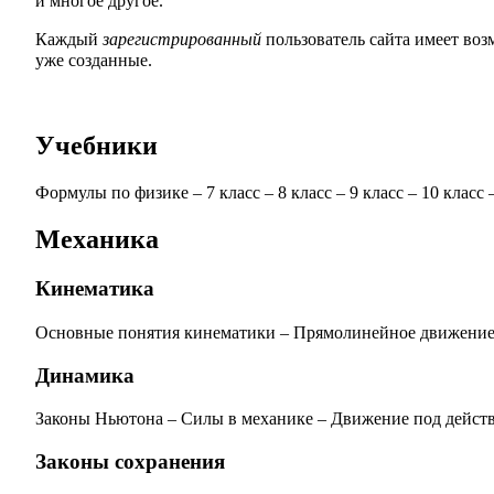
и многое другое.
Каждый
зарегистрированный
пользователь сайта имеет во
уже созданные.
Учебники
Формулы по физике
–
7 класс
–
8 класс
–
9 класс
–
10 класс
Механика
Кинематика
Основные понятия кинематики
–
Прямолинейное движени
Динамика
Законы Ньютона
–
Силы в механике
–
Движение под действ
Законы сохранения