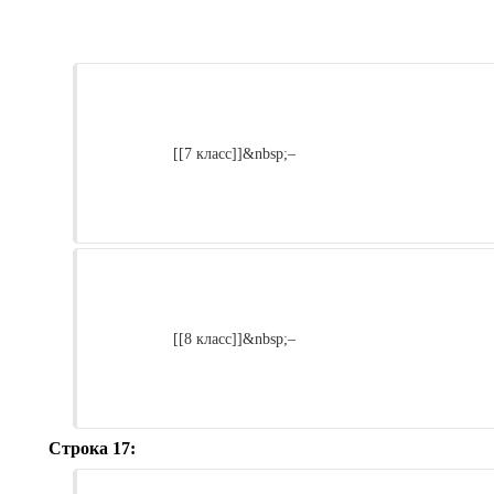
                    [[7 класс]]&nbsp;–

                    [[8 класс]]&nbsp;–

Строка 17: