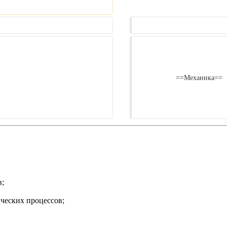
                    ==Механика==

в;
ческих процессов;