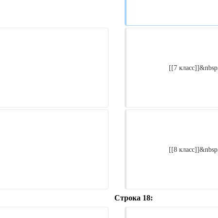
                    [[7 класс]]&nbsp;–

                    [[8 класс]]&nbsp;–

Строка 18: