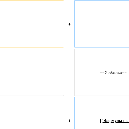
+
                    ==Учебники==

+
[[ Формулы по 