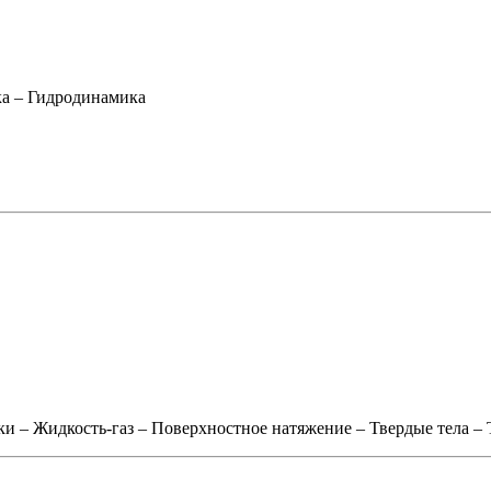
ка
–
Гидродинамика
ки
–
Жидкость-газ
–
Поверхностное натяжение
–
Твердые тела
–