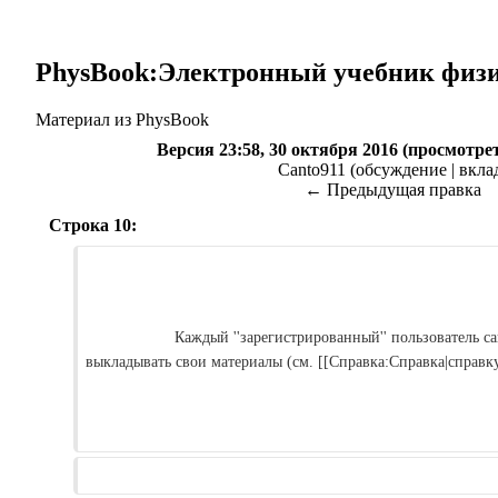
PhysBook:Электронный учебник физ
Материал из PhysBook
Версия 23:58, 30 октября 2016
(
просмотрет
Canto911
(
обсуждение
|
вкла
← Предыдущая правка
Строка 10:
                    Каждый ''зарегистрированный'' пользователь сайта имеет возможность 
выкладывать свои материалы (см. [[Справка:Справка|справку