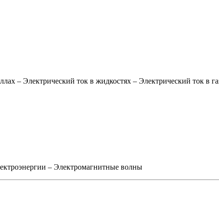
аллах
–
Электрический ток в жидкостях
–
Электрический ток в га
лектроэнергии
–
Электромагнитные волны