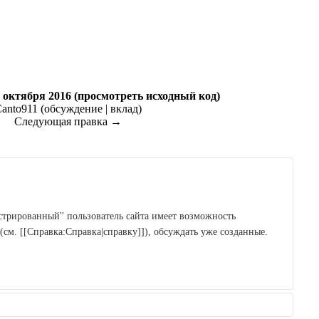
1 октября 2016
(
просмотреть исходный код
)
anto911
(
обсуждение
|
вклад
)
Следующая правка →
см. [[Справка:Справка|справку]]), обсуждать уже созданные.
