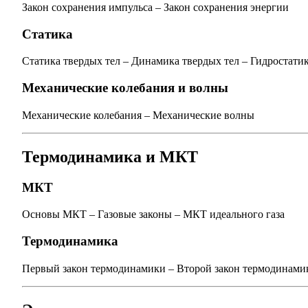
Закон сохранения импульса
–
Закон сохранения энергии
Статика
Статика твердых тел
–
Динамика твердых тел
–
Гидростати
Механические колебания и волны
Механические колебания
–
Механические волны
Термодинамика и МКТ
МКТ
Основы МКТ
–
Газовые законы
–
МКТ идеального газа
Термодинамика
Первый закон термодинамики
–
Второй закон термодинами