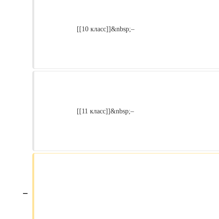
                    [[10 класс]]&nbsp;–

                    [[11 класс]]&nbsp;–

−