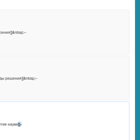
      [[Развитие науки
]]-