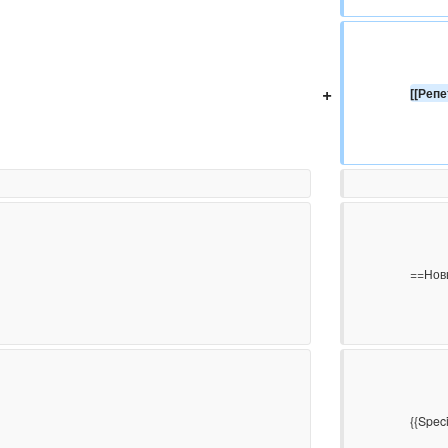
+
[[Реп
                    ==Новые страницы==

                    {{Special:NewPages/10}}
