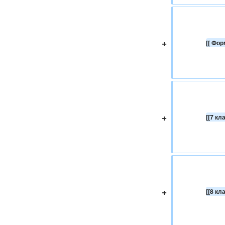
+
[[ Фо
+
[[7 кл
+
[[8 кл