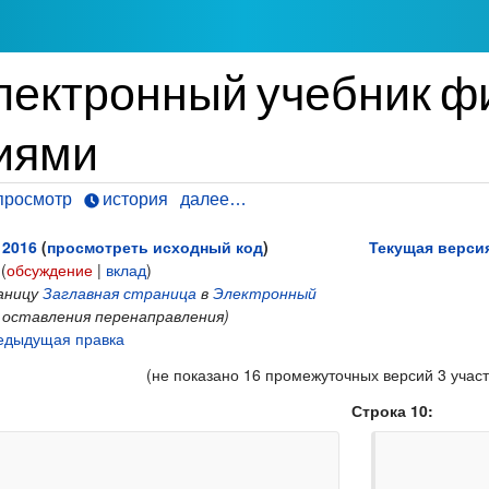
лектронный учебник ф
иями
просмотр
история
далее…
 2016
(
просмотреть исходный код
)
Текущая версия
(
обсуждение
|
вклад
)
аницу
Заглавная страница
в
Электронный
 оставления перенаправления)
едыдущая правка
(не показано 16 промежуточных версий 3 участ
Строка 10: