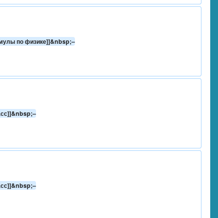
рмулы по физике]]&nbsp;–
асс]]&nbsp;–
асс]]&nbsp;–