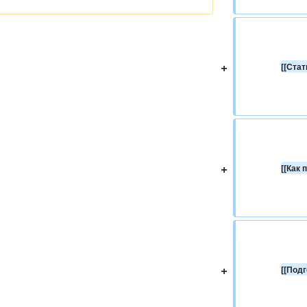
+
[[Стат
+
[[Как 
+
[[Подг