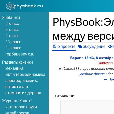
Учебники
PhysBook:Э
7 класс
8 класс
между верс
9 класс
10 класс
о проекте
обсуждение
11 класс
горбацевич с.а.
Версия 13:43, 8 октября
Разделы физики
Canto911
м
(Canto911 переименовал стр
механика
учебник физики
без
мкт и термодинамика
← Пр
электродинамика
оптика и сто
атомная и ядерная
Строка 10:
Журнал "Квант"
из истории науки
калейдоскоп