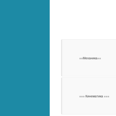
                    ==Механика==

                    === Кинематика ===
