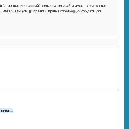
 материалы (см. [[Справка:Справка|справку]]), обсуждать уже 
бники==