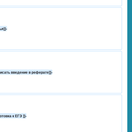
ья]]-
писать введение в реферате]]-
отовка к ЕГЭ ]]-