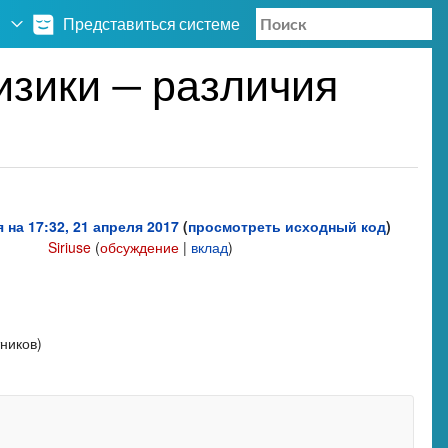
Представиться системе
изики — различия
 на 17:32, 21 апреля 2017
(
просмотреть исходный код
)
Siriuse
(
обсуждение
|
вклад
)
ников)