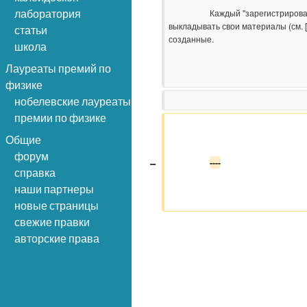
                    Каждый ''зарегистрированный'' пользователь сайта имеет возможность 
лаборатория
выкладывать свои материалы (см. [[
статьи
созданные.

школа
Лауреаты премий по
физике
нобелевские лауреаты
премии по физике
Общие
форум
−
----
справка
наши партнеры
новые страницы
свежие правки
авторские права