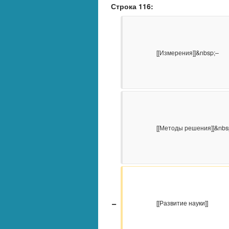
Строка 116:
                    [[Измерения]]&nbsp;–

                    [[Методы решения]]&nbsp;–

−
                    [[Развитие науки]]
