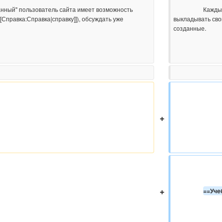
                    Каждый ''зарегистрированный'' пользователь сайта имеет возможность 
Справка:Справка|справку]]), обсуждать уже 
выкладывать свои
созданные.

+
+
==Уче