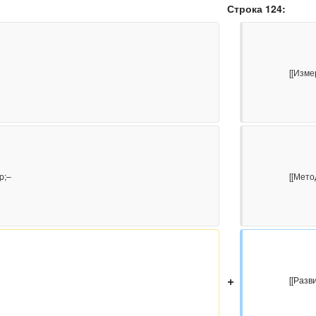
Строка 124:
                    [[Измерения]]&nbsp;–

                    [[Методы решения]]&nbsp;–

+
              