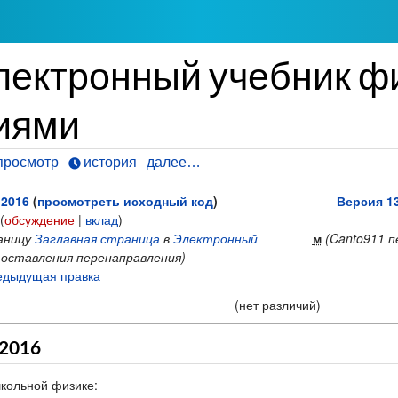
лектронный учебник ф
иями
просмотр
история
далее…
 2016
(
просмотреть исходный код
)
Версия 13
(
обсуждение
|
вклад
)
аницу
Заглавная страница
в
Электронный
м
(Canto911 
 оставления перенаправления)
дыдущая правка
(нет различий)
 2016
кольной физике: