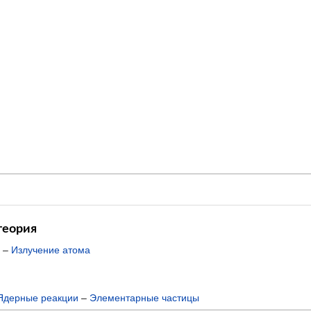
теория
–
Излучение атома
Ядерные реакции
–
Элементарные частицы