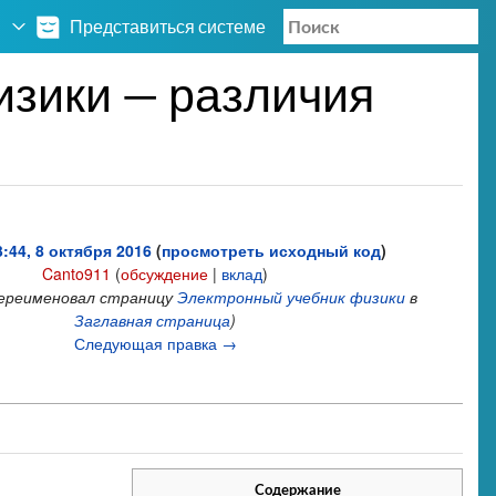
Представиться системе
изики — различия
:44, 8 октября 2016
(
просмотреть исходный код
)
Canto911
(
обсуждение
|
вклад
)
переименовал страницу
Электронный учебник физики
в
Заглавная страница
)
Следующая правка →
Содержание