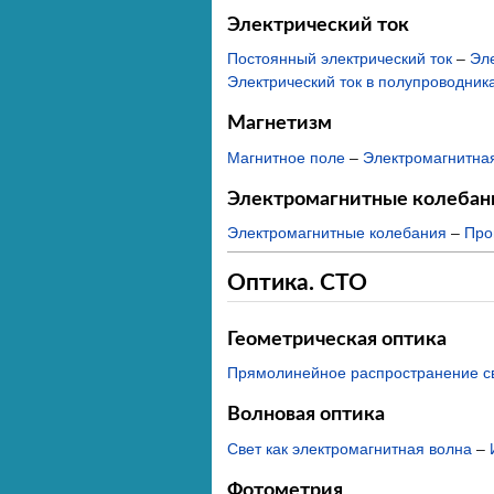
Электрический ток
Постоянный электрический ток
–
Эле
Электрический ток в полупроводник
Магнетизм
Магнитное поле
–
Электромагнитна
Электромагнитные колебан
Электромагнитные колебания
–
Про
Оптика. СТО
Геометрическая оптика
Прямолинейное распространение св
Волновая оптика
Свет как электромагнитная волна
–
Фотометрия