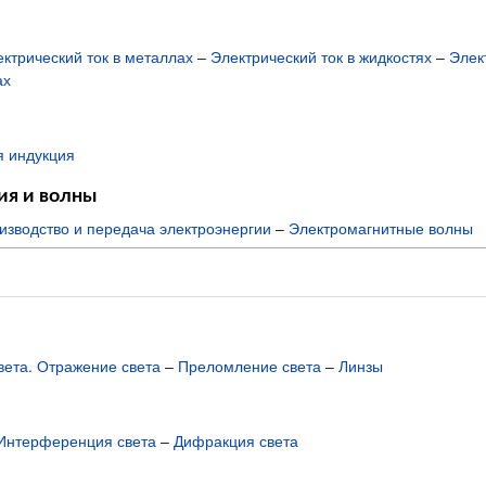
ктрический ток в металлах
–
Электрический ток в жидкостях
–
Элек
ах
я индукция
ия и волны
изводство и передача электроэнергии
–
Электромагнитные волны
ета. Отражение света
–
Преломление света
–
Линзы
Интерференция света
–
Дифракция света