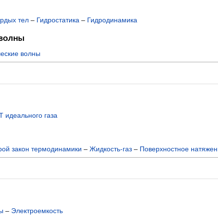
рдых тел
–
Гидростатика
–
Гидродинамика
 волны
еские волны
Т идеального газа
рой закон термодинамики
–
Жидкость-газ
–
Поверхностное натяжен
ы
–
Электроемкость