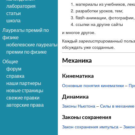
материалы из учебников, лек
лаборатория
разработки уроков, тем;
статьи
flash-анимации, фотографии,
школа
ссылки на другие сайты
Лауреаты премий по
и многое другое.
физике
Каждый
зарегистрированный
польз
нобелевские лауреаты
обсуждать уже созданные.
премии по физике
Механика
Общие
форум
справка
Кинематика
наши партнеры
Основные понятия кинематики
–
Пр
новые страницы
Динамика
свежие правки
авторские права
Законы Ньютона
–
Силы в механике
Законы сохранения
Закон сохранения импульса
–
Закон