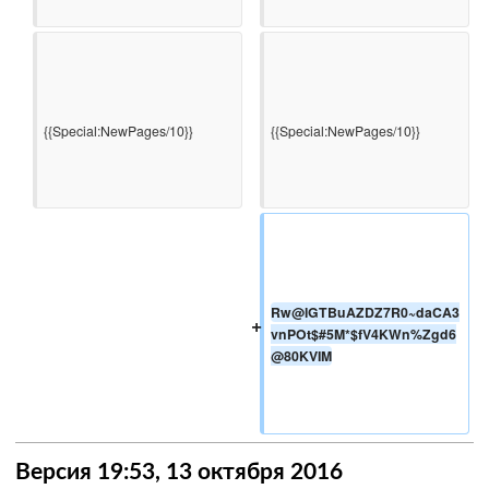
{{Special:NewPages/10}}

{{Special:NewPages/10}}

Rw@lGTBuAZDZ7R0~daCA3
+
vnPOt$#5M*$fV4KWn%Zgd6
@80KVIM
Версия 19:53, 13 октября 2016