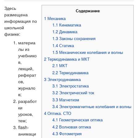
Здесь
Содержание
размещена
1
Механика
информация по
1.1
Кинематика
школьной
1.2
Динамика
физике:
1.3
Законы сохранения
материа
1.4
Статика
лы из
1.5
Механические колебания и волны
учебнико
2
Термодинамика и МКТ
в,
2.1
МКТ
лекций,
2.2
Термодинамика
реферат
3
Электродинамика
ов,
3.1
Электростатика
журнало
3.2
Электрический ток
в;
3.3
Магнетизм
разработ
3.4
Электромагнитные колебания и волны
ки
4
Оптика. СТО
уроков,
4.1
Геометрическая оптика
тем;
4.2
Волновая оптика
flash-
4.3
Фотометрия
анимаци