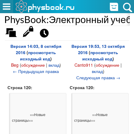
PhysBook:Электронный учеб
Версия 14:03, 8 октября
Версия 19:53, 13 октября
2016
(
просмотреть
2016
(
просмотреть
исходный код
)
исходный код
)
Beg
(
обсуждение
|
вклад
)
Canto911
(
обсуждение
|
← Предыдущая правка
вклад
)
Следующая правка →
Строка 120:
Строка 120:
                    ==Новые 
                    ==Новые 
страницы==

страницы==
