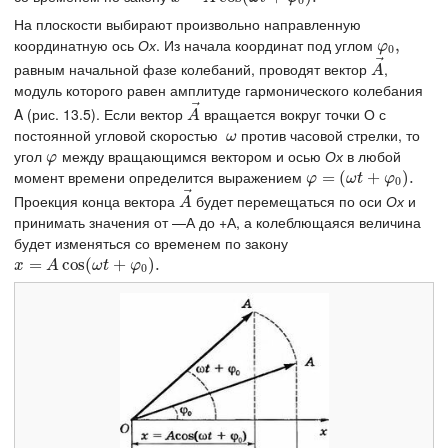
0
На плоскости выбирают произвольно направленную
координатную ось
Ох
. Из начала координат под углом
φ
0
,
,
φ
0
⃗
равным начальной фазе колебаний, проводят вектор
,
A
→
A
модуль которого равен амплитуде гармонического колебания
⃗
A (рис. 13.5). Если вектор
вращается вокруг точки О с
A
→
A
постоянной угловой скоростью
против часовой стрелки, то
ω
ω
угол
между вращающимся вектором и осью
Ох
в любой
φ
φ
момент времени определится выражением
φ
=
=
(
ω
(
t
+
φ
0
+
)
.
)
.
φ
ω
t
φ
0
⃗
Проекция конца вектора
будет перемещаться по оси
Ох
и
A
→
A
принимать значения от —А до +А, а колеблющаяся величина
будет изменяться со временем по закону
x
=
=
A
cos
(
cos
ω
t
+
(
φ
0
)
+
.
)
.
x
A
ω
t
φ
0