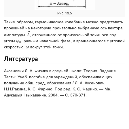
Рис. 13.5
Таким образом, гармоническое колебание можно представить
проекцией на некоторую произвольно выбранную ось вектора
⃗
амплитуды
, отложенного от произвольной точки оси под
A
→
A
углом
, равным начальной фазе, и вращающегося с угловой
φ
0
φ
0
скоростью
вокруг этой точки.
ω
ω
Литература
Аксенович Л. А. Физика в средней школе: Теория. Задания.
Тесты: Учеб. пособие для учреждений, обеспечивающих
получение общ. сред, образования / Л. А. Аксенович,
Н.Н.Ракина, К. С. Фарино; Под ред. К. С. Фарино. — Мн.:
Адукацыя i выхаванне, 2004. — С. 370-371.