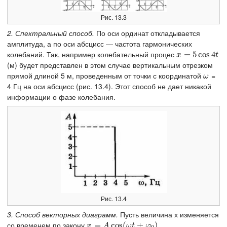
Рис. 13.3
2. Спектральный способ.
По оси ординат откладывается
амплитуда, а по оси абсцисс — частота гармонических
колебаний. Так, например колебательный процес
x
=
=
5
cos
5
cos
4
t
4
x
t
(м) будет представлен в этом случае вертикальным отрезком
прямой длиной 5 м, проведенным от точки с координатой
=
ω
ω
4 Гц на оси абсцисс (рис. 13.4). Этот способ не дает никакой
информации о фазе колебания.
Рис. 13.4
3. Способ векторных диаграмм.
Пусть величина х изменяется
со временем по закону
x
=
=
A
cos
(
cos
ω
t
+
(
φ
0
)
+
.
)
.
x
A
ω
t
φ