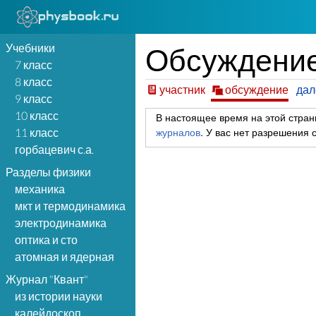
Учебники
Обсуждение
7 класс
8 класс
участник
обсуждение
да
9 класс
10 класс
В настоящее время на этой стран
журналов
.
У вас нет разрешения с
11 класс
горбацевич с.а.
Разделы физики
механика
мкт и термодинамика
электродинамика
оптика и сто
атомная и ядерная
Журнал "Квант"
из истории науки
калейдоскоп