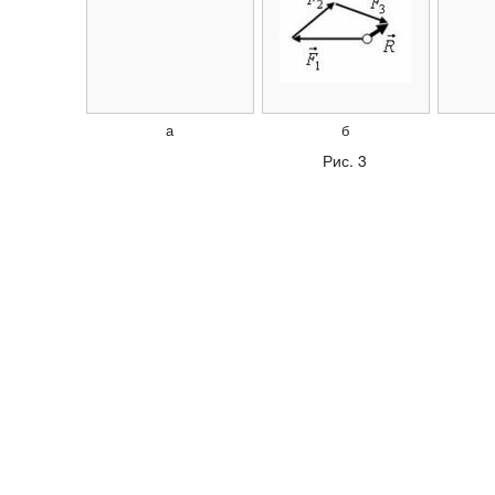
а
б
Рис. 3