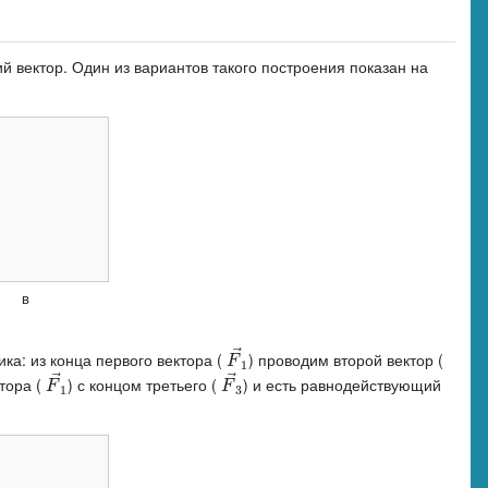
й вектор. Один из вариантов такого построения показан на
в
⃗
ка: из конца первого вектора (
) проводим второй вектор (
F
→
1
F
1
⃗
⃗
тора (
) с концом третьего (
) и есть равнодействующий
F
→
1
F
→
3
F
F
1
3