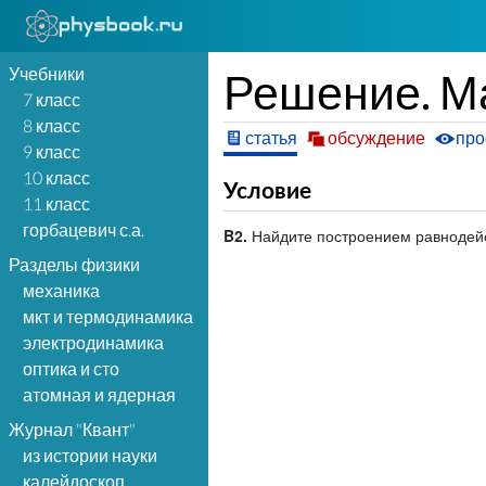
Учебники
Решение. Ма
7 класс
8 класс
статья
обсуждение
про
9 класс
10 класс
Условие
11 класс
горбацевич с.а.
B2.
Найдите построением равнодейс
Разделы физики
механика
мкт и термодинамика
электродинамика
оптика и сто
атомная и ядерная
Журнал "Квант"
из истории науки
калейдоскоп