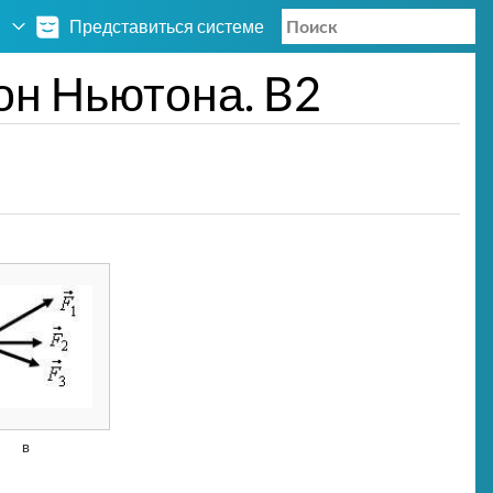
Представиться системе
он Ньютона. B2
в