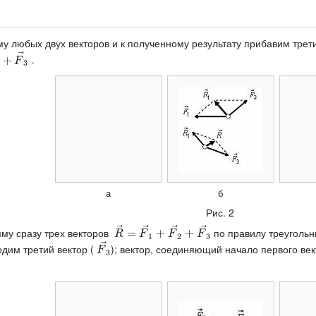
у любых двух векторов и к полученному результату прибавим трети
⃗
.
→
1
+
+
F
→
3
F
3
а
б
Рис. 2
⃗
⃗
⃗
⃗
му сразу трех векторов
по правилу треугольни
R
→
=
=
F
→
1
+
+
F
→
2
+
+
F
→
3
R
F
F
F
1
2
3
⃗
одим третий вектор (
); вектор, соединяющий начало первого век
F
→
3
F
3