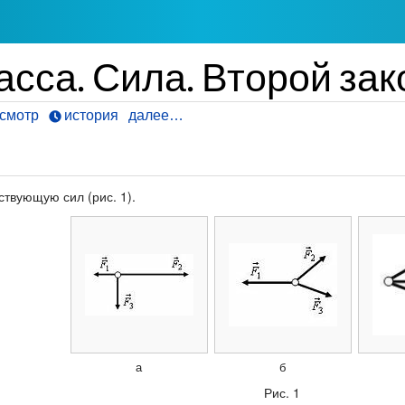
сса. Сила. Второй зак
смотр
история
далее…
твующую сил (рис. 1).
а
б
Рис. 1