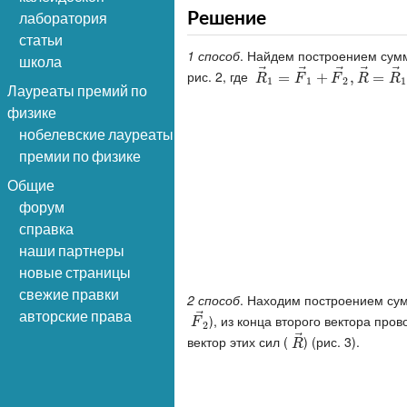
лаборатория
Решение
статьи
1 способ
. Найдем построением сумм
школа
⃗
⃗
⃗
⃗
⃗
рис. 2, где
R
→
1
=
=
F
→
1
+
+
F
→
2
,
,
R
→
=
=
R
R
F
F
R
R
1
1
2
1
Лауреаты премий по
физике
нобелевские лауреаты
премии по физике
Общие
форум
справка
наши партнеры
новые страницы
свежие правки
2 способ
. Находим построением сум
авторские права
⃗
), из конца второго вектора пров
F
→
2
F
2
⃗
вектор этих сил (
) (рис. 3).
R
→
R