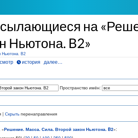
ссылающиеся на «Решен
н Ньютона. B2»
н Ньютона. B2
смотр
история
далее…
Пространство имён:
и |
Скрыть
перенаправления
 «
Решение. Масса. Сила. Второй закон Ньютона. B2
»:
дующие 50) (
20
|
50
|
100
|
250
|
500
)