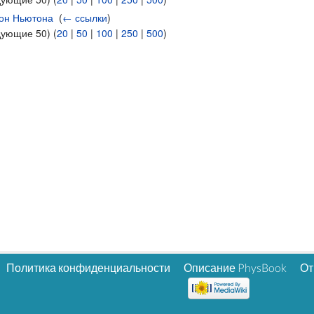
кон Ньютона
‎
(
← ссылки
)
дующие 50) (
20
|
50
|
100
|
250
|
500
)
Политика конфиденциальности
Описание PhysBook
От