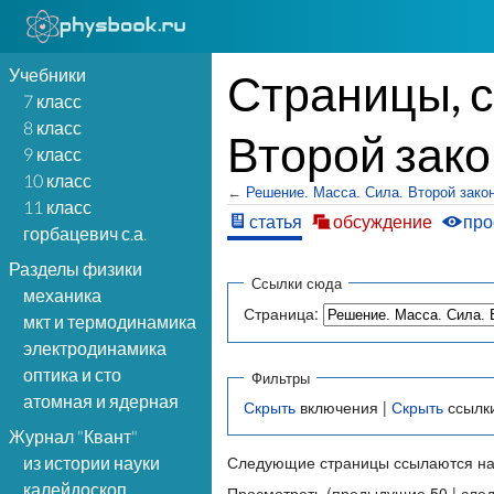
Учебники
Страницы, 
7 класс
8 класс
Второй зако
9 класс
10 класс
←
Решение. Масса. Сила. Второй зако
11 класс
статья
обсуждение
про
горбацевич с.а.
Разделы физики
Ссылки сюда
механика
Страница:
мкт и термодинамика
электродинамика
оптика и сто
Фильтры
атомная и ядерная
Скрыть
включения |
Скрыть
ссылк
Журнал "Квант"
Следующие страницы ссылаются на
из истории науки
калейдоскоп
Просмотреть (предыдущие 50 | сле