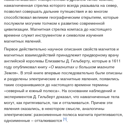
намагниченная стрелка которого всегда указывала на север,
позволил совершать дальние путешествия и во многом
способствовал великим географическим открытиям, которые
послужили могучим толчком к развитию современной
цивилизации. Магнитная стрелка компаса до настоящего
времени служит инструментом и символом изучения
магнитных явлений.
Первое действительно научное описания свойств магнитов и
магнитных взаимодействий принадлежит придворному врачу
английской королевы Елизаветы Д. Гильберту, которые в 1611
году опубликовал книгу «
О магнитах и большом магните
Земля
». В этой книге впервые последовательно были описаны
и разделены электрические и магнитные явления, появились
такие сохранившиеся до настоящего времени термины
«северный и южный полюса». На основании наблюдений и
экспериментов Д. Гильберт доказал, что намагниченные тела
могут, как притягиваться, так и отталкиваться. Причем эти
явления оказались, в некотором смысле, аналогичны
электрическим: разноименные полюса магнита притягиваются,
[1]
одноименные – отталкиваются
.