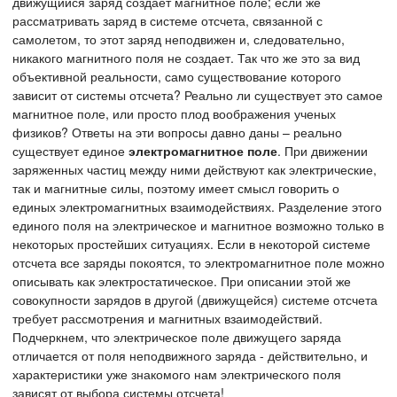
движущийся заряд создает магнитное поле; если же
рассматривать заряд в системе отсчета, связанной с
самолетом, то этот заряд неподвижен и, следовательно,
никакого магнитного поля не создает. Так что же это за вид
объективной реальности, само существование которого
зависит от системы отсчета? Реально ли существует это самое
магнитное поле, или просто плод воображения ученых
физиков? Ответы на эти вопросы давно даны – реально
существует единое
электромагнитное поле
. При движении
заряженных частиц между ними действуют как электрические,
так и магнитные силы, поэтому имеет смысл говорить о
единых электромагнитных взаимодействиях. Разделение этого
единого поля на электрическое и магнитное возможно только в
некоторых простейших ситуациях. Если в некоторой системе
отсчета все заряды покоятся, то электромагнитное поле можно
описывать как электростатическое. При описании этой же
совокупности зарядов в другой (движущейся) системе отсчета
требует рассмотрения и магнитных взаимодействий.
Подчеркнем, что электрическое поле движущего заряда
отличается от поля неподвижного заряда - действительно, и
характеристики уже знакомого нам электрического поля
зависят от выбора системы отсчета!