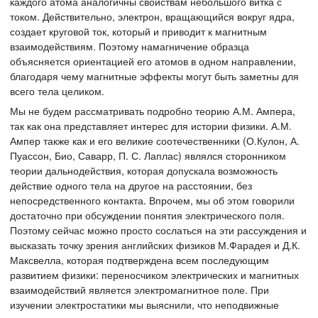
каждого атома аналогичны свойствам небольшого витка с
током. Действительно, электрон, вращающийся вокруг ядра,
создает круговой ток, который и приводит к магнитным
взаимодействиям. Поэтому намагничение образца
объясняется ориентацией его атомов в одном направлении,
благодаря чему магнитные эффекты могут быть заметны для
всего тела целиком.
Мы не будем рассматривать подробно теорию А.М. Ампера,
так как она представляет интерес для истории физики. А.М.
Ампер также как и его великие соотечественники (О.Кулон, А.
Пуассон, Био, Саварр, П. С. Лаплас) являлся сторонником
теории дальнодействия, которая допускала возможность
действие одного тела на другое на расстоянии, без
непосредственного контакта. Впрочем, мы об этом говорили
достаточно при обсуждении понятия электрического поля.
Поэтому сейчас можно просто сослаться на эти рассуждения и
высказать точку зрения английских физиков М.Фарадея и Д.К.
Максвелла, которая подтверждена всем последующим
развитием физики: переносчиком электрических и магнитных
взаимодействий является электромагнитное поле. При
изучении электростатики мы выяснили, что неподвижные