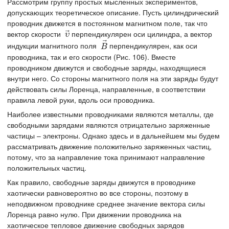
Рассмотрим группу простых мысленных экспериментов,
допускающих теоретическое описание. Пусть цилиндрический
проводник движется в постоянном магнитном поле, так что
⃗
вектор скорости
перпендикулярен оси цилиндра, а вектор
υ
→
υ
⃗
индукции магнитного поля
перпендикулярен, как оси
B
→
B
проводника, так и его скорости (Рис. 106). Вместе
проводником движутся и свободные заряды, находящиеся
внутри него. Со стороны магнитного поля на эти заряды будут
действовать силы Лоренца, направленные, в соответствии
правила левой руки, вдоль оси проводника.
Наиболее известными проводниками являются металлы, где
свободными зарядами являются отрицательно заряженные
частицы – электроны. Однако здесь и в дальнейшем мы будем
рассматривать движение положительно заряженных частиц,
потому, что за направление тока принимают направление
положительных частиц.
Как правило, свободные заряды движутся в проводнике
хаотически равновероятно во все стороны, поэтому в
неподвижном проводнике среднее значение вектора силы
Лоренца равно нулю. При движении проводника на
хаотическое тепловое движение свободных зарядов