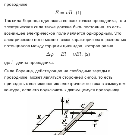
проводнике
. (1)
E
=
υ
=
B
E
υ
B
Так сила Лоренца одинакова во всех точках проводника, то и
электрическая сила также должна быть постоянна, то есть
возникшее электрическое поле является однородным. Это
электрическое поле можно также характеризовать разностью
потенциалов между торцами цилиндра, которая равна
, (2)
Δ
Δ
φ
=
=
E
l
=
υ
B
l
=
φ
E
l
υ
B
l
где
l
- длина проводника.
Сила Лоренца, действующая на свободные заряды в
проводнике, может являться сторонней силой, то есть
приводить к возникновению электрического тока в замкнутом
контуре, если его подключить к движущемуся проводнику.