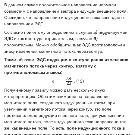
В данном случае положительное направление нормали
совместим с направлением вектора индукции внешнего поля.
Очевидно, что направление индукционного тока совпадает с
направлением ЭДС.
Согласно принятому определению в случае
а)
индуцируемая
ЭДС и ток в контуре отрицательны, в случае
б)
-
положительны. Можно обобщить: знак ЭДС противоположен
знаку изменения магнитного потока через контур.
Таким образом,
ЭДС индукции в контуре равна изменению
магнитного потока через контур, взятому с
противоположным знаком
:
Δ
Φ
. (12)
ε
=
=
−
Δ
−
Φ
Δ
t
ε
Δ
t
Полученному правилу можно дать несколько иную
интерпретацию. Обратим внимание на направление
магнитного поля, созданного индукционным током: при
увеличении магнитного потока через контур, это поле
противоположно индукции внешнего поля, при уменьшении
магнитного потока, поле индукционного тока направлено так
же, как внешнее поле. То есть,
поле индукционного тока в
контуре
препятствует изменению
магнитного потока через