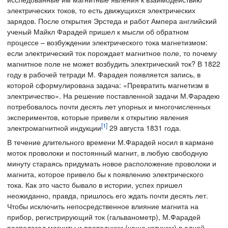
электрических токов, то есть движущихся электрических
зарядов. После открытия Эрстеда и работ Ампера английский
ученый Майкл Фарадей пришел к мысли об обратном
процессе – возбуждении электрического тока магнетизмом:
если электрический ток порождает магнитное поле, то почему
магнитное поле не может возбудить электрический ток? В 1822
году в рабочей тетради М. Фарадея появляется запись, в
которой сформулирована задача: «Превратить магнетизм в
электричество». На решение поставленной задачи М.Фарадею
потребовалось почти десять лет упорных и многочисленных
экспериментов, которые привели к открытию явления
[1]
электромагнитной индукции
29 августа 1831 года.
В течение длительного времени М.Фарадей носил в кармане
моток проволоки и постоянный магнит, в любую свободную
минуту стараясь придумать новое расположение проволоки и
магнита, которое привело бы к появлению электрического
тока. Как это часто бывало в истории, успех пришел
неожиданно, правда, пришлось его ждать почти десять лет.
Чтобы исключить непосредственное влияние магнита на
прибор, регистрирующий ток (гальванометр), М.Фарадей
располагал магниты и проводники (чаще катушки) в одной