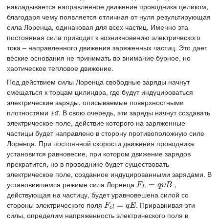
накладывается направленное движение проводника целиком,
благодаря чему появляется отличная от нуля результирующая
сила Лоренца, одинаковая для всех частиц. Именно эта
постоянная сила приводит к возникновению электрического
тока – направленного движения заряженных частиц. Это дает
веские основания не принимать во внимание бурное, но
хаотическое тепловое движение.
Под действием силы Лоренца свободные заряды начнут
смещаться к торцам цилиндра, где будут индуцироваться
электрические заряды, описываемые поверхностными
плотностями ±
σ
. В свою очередь, эти заряды начнут создавать
электрическое поле, действие которого на заряженные
частицы будет направлено в сторону противоположную силе
Лоренца. При постоянной скорости движения проводника
установится равновесие, при котором движение зарядов
прекратится, но в проводнике будет существовать
электрическое поле, созданное индуцированными зарядами. В
установившемся режиме сила Лоренца
,
F
L
=
q
=
υ
B
F
q
υ
B
L
действующая на частицу, будет уравновешена силой со
стороны электрического поля
. Приравнивая эти
F
e
l
=
=
q
E
F
q
E
e
l
силы, определим напряженность электрического поля в