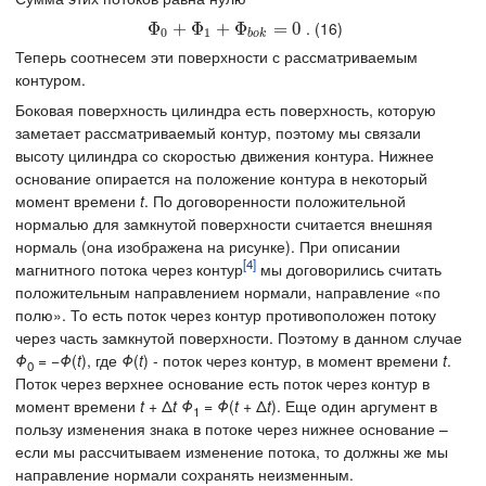
. (16)
Φ
Φ
0
+
+
Φ
1
Φ
+
Φ
+
b
o
Φ
k
=
0
=
0
0
1
b
o
k
Теперь соотнесем эти поверхности с рассматриваемым
контуром.
Боковая поверхность цилиндра есть поверхность, которую
заметает рассматриваемый контур, поэтому мы связали
высоту цилиндра со скоростью движения контура. Нижнее
основание опирается на положение контура в некоторый
момент времени
t
. По договоренности положительной
нормалью для замкнутой поверхности считается внешняя
нормаль (она изображена на рисунке). При описании
[4]
магнитного потока через контур
мы договорились считать
положительным направлением нормали, направление «по
полю». То есть поток через контур противоположен потоку
через часть замкнутой поверхности. Поэтому в данном случае
Φ
= −
Φ
(
t
), где
Φ
(
t
) - поток через контур, в момент времени
t
.
0
Поток через верхнее основание есть поток через контур в
момент времени
t
+ Δ
t
Φ
=
Φ
(
t
+ Δ
t
). Еще один аргумент в
1
пользу изменения знака в потоке через нижнее основание –
если мы рассчитываем изменение потока, то должны же мы
направление нормали сохранять неизменным.