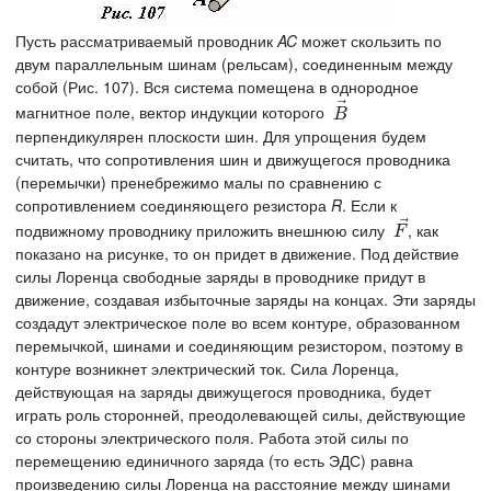
Пусть рассматриваемый проводник
AC
может скользить по
двум параллельным шинам (рельсам), соединенным между
собой (Рис. 107). Вся система помещена в однородное
⃗
магнитное поле, вектор индукции которого
B
→
B
перпендикулярен плоскости шин. Для упрощения будем
считать, что сопротивления шин и движущегося проводника
(перемычки) пренебрежимо малы по сравнению с
сопротивлением соединяющего резистора
R
. Если к
⃗
подвижному проводнику приложить внешнюю силу
, как
F
→
F
показано на рисунке, то он придет в движение. Под действие
силы Лоренца свободные заряды в проводнике придут в
движение, создавая избыточные заряды на концах. Эти заряды
создадут электрическое поле во всем контуре, образованном
перемычкой, шинами и соединяющим резистором, поэтому в
контуре возникнет электрический ток. Сила Лоренца,
действующая на заряды движущегося проводника, будет
играть роль сторонней, преодолевающей силы, действующие
со стороны электрического поля. Работа этой силы по
перемещению единичного заряда (то есть ЭДС) равна
произведению силы Лоренца на расстояние между шинами