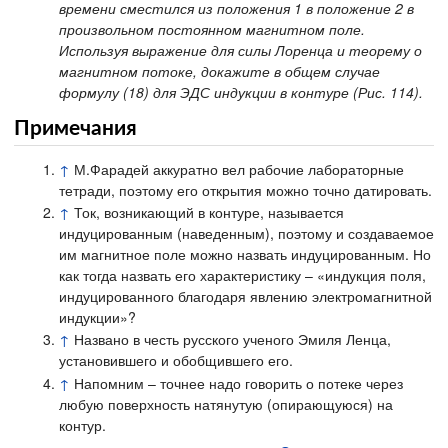
времени сместился из положения 1 в положение 2 в
произвольном постоянном магнитном поле.
Используя выражение для силы Лоренца и теорему о
магнитном потоке, докажите в общем случае
формулу (18) для ЭДС индукции в контуре (Рис. 114).
Примечания
↑
М.Фарадей аккуратно вел рабочие лабораторные
тетради, поэтому его открытия можно точно датировать.
↑
Ток, возникающий в контуре, называется
индуцированным (наведенным), поэтому и создаваемое
им магнитное поле можно назвать индуцированным. Но
как тогда назвать его характеристику – «индукция поля,
индуцированного благодаря явлению электромагнитной
индукции»?
↑
Названо в честь русского ученого Эмиля Ленца,
установившего и обобщившего его.
↑
Напомним – точнее надо говорить о потеке через
любую поверхность натянутую (опирающуюся) на
контур.