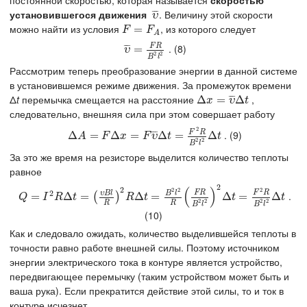
постоянной скоростью, которая называется
скоростью
установившегося движения
. Величину этой скорости
¯
¯
¯
υ
¯
υ
можно найти из условия
, из которого следует
F
=
F
=
A
F
F
A
F
R
. (8)
¯
¯
¯
υ
¯
=
=
F
R
B
2
l
2
υ
2
2
B
l
Рассмотрим теперь преобразование энергии в данной системе
в установившемся режиме движения. За промежуток времени
Δ
t
перемычка смещается на расстояние
,
¯
¯
¯
Δ
Δ
x
=
υ
=
¯
Δ
t
Δ
x
υ
t
следовательно, внешняя сила при этом совершает работу
2
F
R
. (9)
¯
¯
¯
Δ
Δ
A
=
F
=
Δ
x
=
F
Δ
υ
¯
Δ
=
t
=
F
2
R
Δ
B
2
l
2
=
Δ
t
Δ
A
F
x
F
υ
t
t
2
2
B
l
За это же время на резисторе выделится количество теплоты
равное
2
(
)
2
2
2
2
2
F
R
F
R
υ
B
l
B
l
.
Q
=
=
I
2
R
Δ
t
=
(
Δ
υ
B
l
R
=
)
2
R
Δ
t
=
B
2
l
2
Δ
R
(
F
=
R
B
2
l
2
)
2
Δ
t
=
F
2
R
B
Δ
2
l
2
=
Δ
t
Δ
(
)
Q
I
R
t
R
t
t
t
2
2
2
2
R
R
B
l
B
l
(10)
Как и следовало ожидать, количество выделившейся теплоты в
точности равно работе внешней силы. Поэтому источником
энергии электрического тока в контуре является устройство,
передвигающее перемычку (таким устройством может быть и
ваша рука). Если прекратится действие этой силы, то и ток в
контуре исчезнет.