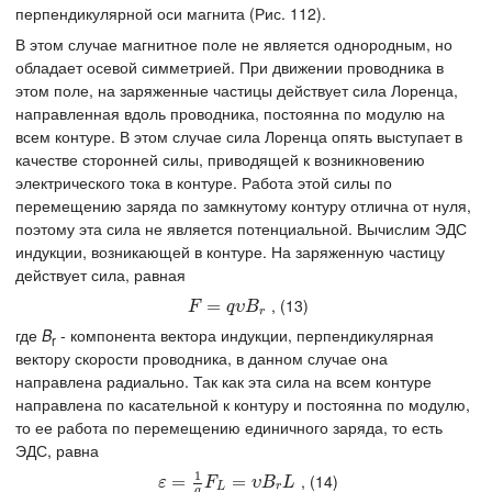
перпендикулярной оси магнита (Рис. 112).
В этом случае магнитное поле не является однородным, но
обладает осевой симметрией. При движении проводника в
этом поле, на заряженные частицы действует сила Лоренца,
направленная вдоль проводника, постоянна по модулю на
всем контуре. В этом случае сила Лоренца опять выступает в
качестве сторонней силы, приводящей к возникновению
электрического тока в контуре. Работа этой силы по
перемещению заряда по замкнутому контуру отлична от нуля,
поэтому эта сила не является потенциальной. Вычислим ЭДС
индукции, возникающей в контуре. На заряженную частицу
действует сила, равная
, (13)
F
=
q
=
υ
B
r
F
q
υ
B
r
где
B
- компонента вектора индукции, перпендикулярная
r
вектору скорости проводника, в данном случае она
направлена радиально. Так как эта сила на всем контуре
направлена по касательной к контуру и постоянна по модулю,
то ее работа по перемещению единичного заряда, то есть
ЭДС, равна
1
, (14)
ε
=
=
1
q
F
L
=
υ
B
=
r
L
ε
F
υ
B
L
L
r
q