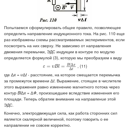
Попытаемся сформулировать общее правило, позволяющее
определить направление индукционного тока. На рис. 110 еще
раз изображены схемы рассматриваемых экспериментов, если
посмотреть на них сверху. Не зависимо от направления
движения перемычки, ЭДС индукции в контуре по модулю
определяется формулой (3), которую мы преобразуем к виду
Δ
B
l
x
, (11)
ε
=
=
υ
B
l
=
B
l
Δ
=
x
Δ
t
ε
υ
B
l
Δ
t
где Δ
x
=
υ
Δ
t
- расстояние, на которое смещается перемычка
за промежуток времени Δ
t
. Выражение, стоящее в числителе
этого выражения равно изменению магнитного потока через
контур
Bl
Δ
x
= Δ
Φ
, произошедшее вследствие изменения его
площади. Теперь обратим внимание на
направление
этой
ЭДС.
Конечно, электродвижущая сила, как работа сторонних сил
является скалярной величиной, поэтому говорить о ее
направлении не совсем корректно.