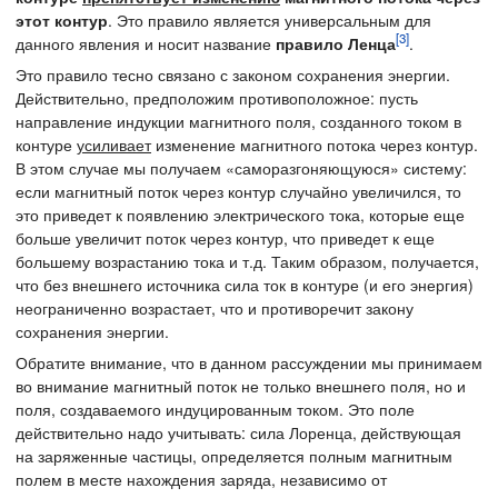
этот контур
. Это правило является универсальным для
[3]
данного явления и носит название
правило Ленца
.
Это правило тесно связано с законом сохранения энергии.
Действительно, предположим противоположное: пусть
направление индукции магнитного поля, созданного током в
контуре
усиливает
изменение магнитного потока через контур.
В этом случае мы получаем «саморазгоняющуюся» систему:
если магнитный поток через контур случайно увеличился, то
это приведет к появлению электрического тока, которые еще
больше увеличит поток через контур, что приведет к еще
большему возрастанию тока и т.д. Таким образом, получается,
что без внешнего источника сила ток в контуре (и его энергия)
неограниченно возрастает, что и противоречит закону
сохранения энергии.
Обратите внимание, что в данном рассуждении мы принимаем
во внимание магнитный поток не только внешнего поля, но и
поля, создаваемого индуцированным током. Это поле
действительно надо учитывать: сила Лоренца, действующая
на заряженные частицы, определяется полным магнитным
полем в месте нахождения заряда, независимо от