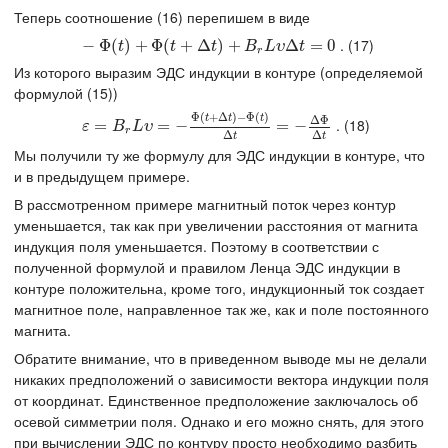
Теперь соотношение (16) перепишем в виде
. (17)
−
−
Φ
(
Φ
t
)
(
+
Φ
)
(
+
t
+
Δ
Φ
t
)
(
+
B
+
r
L
υ
Δ
Δ
t
)
=
0
+
Δ
=
0
t
t
t
B
L
υ
t
r
Из которого выразим ЭДС индукции в контуре (определяемой
формулой (15))
Φ
(
+
Δ
)
−
Φ
(
)
t
t
t
Δ
Φ
. (18)
ε
=
=
B
r
L
υ
=
−
Φ
(
=
t
+
Δ
−
t
)
−
Φ
(
t
)
Δ
t
=
−
Δ
Φ
Δ
=
t
−
ε
B
L
υ
r
Δ
Δ
t
t
Мы получили ту же формулу для ЭДС индукции в контуре, что
и в предыдущем примере.
В рассмотренном примере магнитный поток через контур
уменьшается, так как при увеличении расстояния от магнита
индукция поля уменьшается. Поэтому в соответствии с
полученной формулой и правилом Ленца ЭДС индукции в
контуре положительна, кроме того, индукционный ток создает
магнитное поле, направленное так же, как и поле постоянного
магнита.
Обратите внимание, что в приведенном выводе мы не делали
никаких предположений о зависимости вектора индукции поля
от координат. Единственное предположение заключалось об
осевой симметрии поля. Однако и его можно снять, для этого
при вычислении ЭДС по контуру просто необходимо разбить