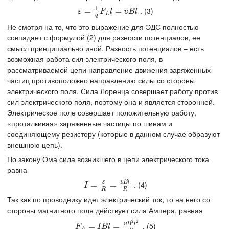
1
. (3)
ε
=
=
1
q
F
L
l
=
υ
B
=
l
ε
F
l
υ
B
l
L
q
Не смотря на то, что это выражение для ЭДС полностью
совпадает с формулой (2) для разности потенциалов, ее
смысл принципиально иной. Разность потенциалов – есть
возможная работа сил электрического поля, в
рассматриваемой цепи направление движения заряженных
частиц противоположно направлению силы со стороны
электрического поля. Сила Лоренца совершает работу против
сил электрического поля, поэтому она и является сторонней.
Электрическое поле совершает положительную работу,
«проталкивая» заряженные частицы по шинам и
соединяющему резистору (которые в данном случае образуют
внешнюю цепь).
По закону Ома сила возникшего в цепи электрического тока
равна
ε
υ
B
l
. (4)
I
=
ε
=
R
=
υ
B
=
l
R
I
R
R
Так как по проводнику идет электрический ток, то на него со
стороны магнитного поля действует сила Ампера, равная
2
2
υ
B
l
. (5)
F
A
=
I
=
B
l
=
υ
B
2
l
=
2
R
F
I
B
l
A