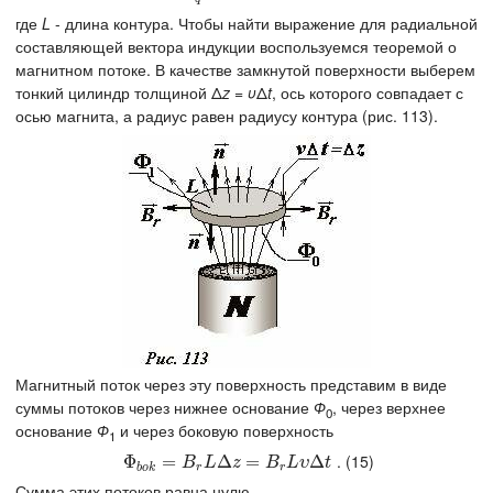
где
L
- длина контура. Чтобы найти выражение для радиальной
составляющей вектора индукции воспользуемся теоремой о
магнитном потоке. В качестве замкнутой поверхности выберем
тонкий цилиндр толщиной Δ
z
=
υ
Δ
t
, ось которого совпадает с
осью магнита, а радиус равен радиусу контура (рис. 113).
Магнитный поток через эту поверхность представим в виде
суммы потоков через нижнее основание
Ф
, через верхнее
0
основание
Ф
и через боковую поверхность
1
. (15)
Φ
Φ
b
o
k
=
=
B
r
L
Δ
z
=
Δ
B
r
L
υ
=
Δ
t
Δ
B
L
z
B
L
υ
t
b
o
k
r
r
Сумма этих потоков равна нулю