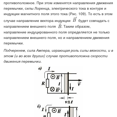
противоположное. При этом изменятся направления движения
перемычки, силы Лоренца, электрического тока в контуре и
индукции магнитного поля этого тока (Рис. 109). То есть в этом
′
⃗
случае направление вектора индукции
будет совпадать с
B
→
′
B
⃗
направлением внешнего поля
. Таким образом,
B
→
B
направление индуцированного поля определяется не только
направлением внешнего поля, но и направлением движения
перемычки.
Подчеркнем, сила Ампера, играющая роль силы вязкости, и в
этом (и во всех других) случае противоположна скорости
движения перемычки.