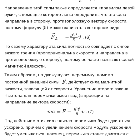
R
Направление этой силы также определяется «правилом левой
руки», с помощью которого легко определить, что эта сила
направлена в сторону, противоположную вектору скорости,
поэтому формулу (5) можно записать в векторном виде
2
⃗
2
⃗
B
l
. (6)
F
→
A
=
=
−
−
B
2
l
2
R
υ
→
F
υ
A
R
По своему характеру эта сила полностью совпадает с силой
вязкого трения (пропорциональна скорости и направлена в
противоположную сторону), поэтому ее часто называют силой
магнитной вязкости.
Таким образом, на движущуюся перемычку, помимо
⃗
постоянной внешней силы
, действует сила магнитной
F
→
F
вязкости, зависящей от скорости. Уравнение второго закона
Ньютона для перемычки имеет вид (в проекции на
направление вектора скорости):
2
2
B
l
. (7)
m
a
=
F
=
−
B
2
l
−
2
R
υ
m
a
F
υ
R
Под действием этих сил сначала перемычка будет двигаться
ускорено, причем с увеличением скорости модуль ускорения
будет уменьшаться, наконец, перемычка станет двигаться с