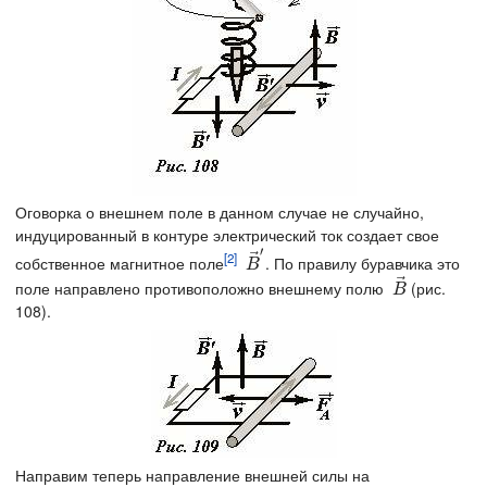
Оговорка о внешнем поле в данном случае не случайно,
индуцированный в контуре электрический ток создает свое
′
⃗
[2]
собственное магнитное поле
. По правилу буравчика это
B
→
′
B
⃗
поле направлено противоположно внешнему полю
(рис.
B
→
B
108).
Направим теперь направление внешней силы на