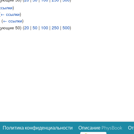
ссылки
)
(
← ссылки
)
‎
(
← ссылки
)
дующие 50) (
20
|
50
|
100
|
250
|
500
)
Политика конфиденциальности
Описание PhysBook
От