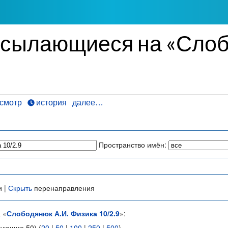
ссылающиеся на «Слоб
смотр
история
далее…
Пространство имён:
и |
Скрыть
перенаправления
 «
Слободянюк А.И. Физика 10/2.9
»:
дующие 50) (
20
|
50
|
100
|
250
|
500
)