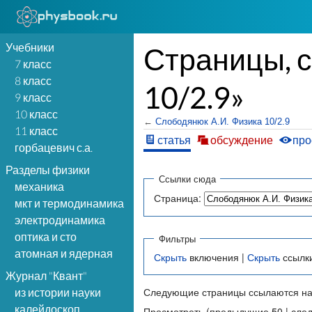
Учебники
Страницы, 
7 класс
8 класс
10/2.9»
9 класс
10 класс
←
Слободянюк А.И. Физика 10/2.9
11 класс
статья
обсуждение
про
горбацевич с.а.
Разделы физики
Ссылки сюда
механика
Страница:
мкт и термодинамика
электродинамика
оптика и сто
Фильтры
атомная и ядерная
Скрыть
включения |
Скрыть
ссылк
Журнал "Квант"
Следующие страницы ссылаются на
из истории науки
калейдоскоп
Просмотреть (предыдущие 50 | сле