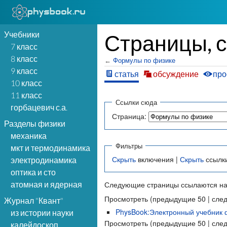
Учебники
Страницы, 
7 класс
8 класс
←
Формулы по физике
9 класс
статья
обсуждение
про
10 класс
11 класс
Ссылки сюда
горбацевич с.а.
Страница:
Разделы физики
механика
Фильтры
мкт и термодинамика
Скрыть
включения |
Скрыть
ссылк
электродинамика
оптика и сто
атомная и ядерная
Следующие страницы ссылаются на
Просмотреть (предыдущие 50 | сле
Журнал "Квант"
PhysBook:Электронный учебник 
из истории науки
Просмотреть (предыдущие 50 | сле
калейдоскоп