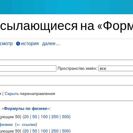
ссылающиеся на «Форм
смотр
история
далее…
Пространство имён:
и |
Скрыть
перенаправления
 «
Формулы по физике
»:
дующие 50) (
20
|
50
|
100
|
250
|
500
)
физики
‎
(
← ссылки
)
дующие 50) (
20
|
50
|
100
|
250
|
500
)