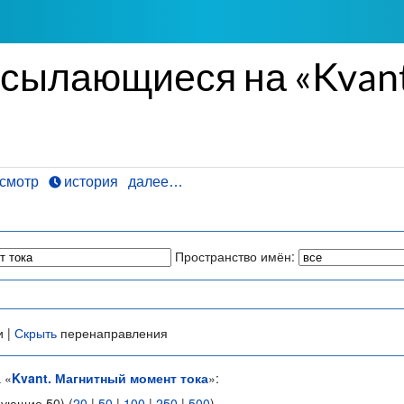
ссылающиеся на «Kvan
смотр
история
далее…
Пространство имён:
и |
Скрыть
перенаправления
 «
Kvant. Магнитный момент тока
»:
дующие 50) (
20
|
50
|
100
|
250
|
500
)