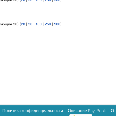
дующие 50) (
20
|
50
|
100
|
250
|
500
)
Политика конфиденциальности
Описание PhysBook
От