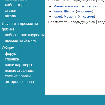
лаборатория
Магнитное поле
‎
(
← ссылки
)
статьи
Квант. Школа
‎
(
← ссылки
)
школа
Kvant. Момент
‎
(
← ссылки
)
Просмотреть (предыдущие 50 | сле
Лауреаты премий по
физике
нобелевские лауреаты
премии по физике
Общие
форум
справка
наши партнеры
новые страницы
свежие правки
авторские права