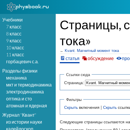
Учебники
Страницы, 
7 класс
8 класс
тока»
9 класс
10 класс
←
Kvant. Магнитный момент тока
11 класс
статья
обсуждение
про
горбацевич с.а.
Разделы физики
Ссылки сюда
механика
Страница:
мкт и термодинамика
электродинамика
оптика и сто
Фильтры
атомная и ядерная
Скрыть
включения |
Скрыть
ссылк
Журнал "Квант"
Следующие страницы ссылаются на
из истории науки
калейдоскоп
Просмотреть (предыдущие 50 | сле