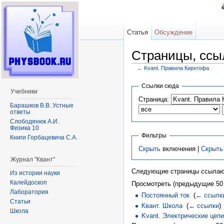
Статья
Обсуждение
Страницы, ссы
←
Kvant. Правила Кирхгофа
Перейти к:
навигация
,
поиск
Ссылки сюда
Учебники
Страница:
Барашков В.В. Устные
ответы
Слободянюк А.И.
Физика 10
Фильтры
Книги Горбацевича С.А.
Скрыть
включения |
Скрыть
Журнал "Квант"
Следующие страницы ссылаю
Из истории науки
Калейдоскоп
Просмотреть (предыдущие 50 
Лаборатория
Постоянный ток
‎
(
← ссылк
Статьи
Квант. Школа
‎
(
← ссылки
)
Школа
Kvant. Электрические цеп