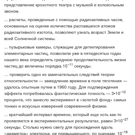
представление крохотного театра с музыкой и колокольным
звоном.
... расчеты, проведенные с помощью радиоактивных часов,
основанных на оценке количества распавшихся атомов
радиоактивного изотопа, позволяют узнать возраст Земли и
всей Солнечной системы.
... пузырьковые камеры, служащие для детектирования
элементарных частиц, позволили уже в пятидесятых годах
нашего века определять среднюю продолжительность жизни
–11
частиц до величины порядка 10
секунды.
… проверить одно из замечательных следствий теории
относительности — замедление времени в поле тяготения —
удалось опытным путем в 1960 году. Для подтверждения
–12
эффекта потребовалась фантастическая точность — 3•10
процента, что занесло эксперимент в «золотой фонд» самых
тонких и искусных измерений современной физики.
... кратчайший интервал времени, который еще хоть как-то
–27
проявляется в экспериментальных результатах, равен 3•10
секунды. Столько нужно свету для прохождения вдоль
–18
«диаметра» электрона, не превышающего, по оценкам, 10