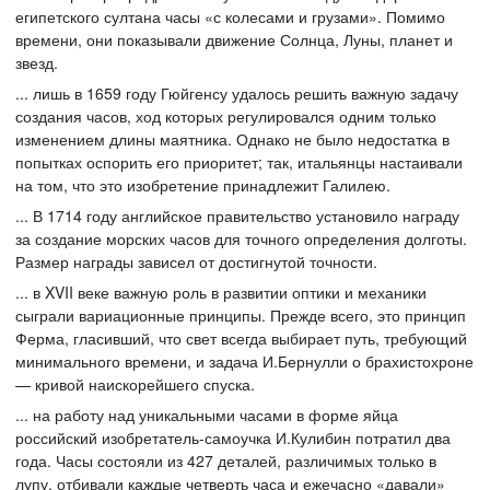
египетского султана часы «с колесами и грузами». Помимо
времени, они показывали движение Солнца, Луны, планет и
звезд.
... лишь в 1659 году Гюйгенсу удалось решить важную задачу
создания часов, ход которых регулировался одним только
изменением длины маятника. Однако не было недостатка в
попытках оспорить его приоритет; так, итальянцы настаивали
на том, что это изобретение принадлежит Галилею.
... В 1714 году английское правительство установило награду
за создание морских часов для точного определения долготы.
Размер награды зависел от достигнутой точности.
... в XVII веке важную роль в развитии оптики и механики
сыграли вариационные принципы. Прежде всего, это принцип
Ферма, гласивший, что свет всегда выбирает путь, требующий
минимального времени, и задача И.Бернулли о брахистохроне
— кривой наискорейшего спуска.
... на работу над уникальными часами в форме яйца
российский изобретатель-самоучка И.Кулибин потратил два
года. Часы состояли из 427 деталей, различимых только в
лупу, отбивали каждые четверть часа и ежечасно «давали»