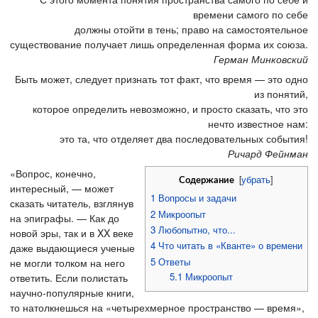
времени самого по себе
должны отойти в тень; право на самостоятельное
существование получает лишь определенная форма их союза.
Герман Минковский
Быть может, следует признать тот факт, что время — это одно
из понятий,
которое определить невозможно, и просто сказать, что это
нечто известное нам:
это та, что отделяет два последовательных события!
Ричард Фейнман
«Вопрос, конечно,
[
убрать
]
Содержание
интересный, — может
1
Вопросы и задачи
сказать читатель, взглянув
2
Микроопыт
на эпиграфы. — Как до
3
Любопытно, что...
новой эры, так и в XX веке
4
Что читать в «Кванте» о времени
даже выдающиеся ученые
5
Ответы
не могли толком на него
5.1
Микроопыт
ответить. Если полистать
научно-популярные книги,
то натолкнешься на «четырехмерное пространство — время»,