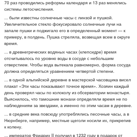
70 раз проводились реформы календаря и 13 раз менялись
системы летосчисления.
... были известны солнечные часы с линзой и пушкой.
Увеличительное стекло фокусировало солнечные лучи на
запале пушки и поджигало его в определенный момент — к
примеру, в полдень. Пушка стреляла, возвещая всем в округе
время.
... в древнегреческих водяных часах (клепсидре) время
отсчитывалось по уровню воды в сосуде с небольшим
отверстием. Чтобы вода вытекала равномерно, форма сосуда
должна определяться уравнением четвертой степени.
... в одной альпийской деревне в мастерской часовщика висел
плакат «Эти часы показывают точное время». Хозяин каждый
день проверял часы по колоколу из обсерватории монастыря.
Выяснилось, что тамошние монахи определяли время не по
наблюдениям за звездами, а именно по этим часам в деревне.
... в средние века повсюду употреблялись песочные часы, а в
Нюрнберге, например, местные щеголи носили их, прикрепив
к колену.
... император Фридрих II получил в 1232 году в подарок от