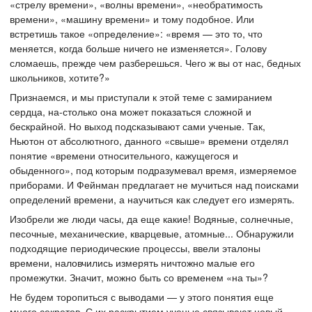
«стрелу времени», «волны времени», «необратимость
времени», «машину времени» и тому подобное. Или
встретишь такое «определение»: «время — это то, что
меняется, когда больше ничего не изменяется». Голову
сломаешь, прежде чем разберешься. Чего ж вы от нас, бедных
школьников, хотите?»
Признаемся, и мы приступали к этой теме с замиранием
сердца, на-столько она может показаться сложной и
бескрайной. Но выход подсказывают сами ученые. Так,
Ньютон от абсолютного, данного «свыше» времени отделял
понятие «времени относительного, кажущегося и
обыденного», под которым подразумевал время, измеряемое
приборами. И Фейнман предлагает не мучиться над поисками
определений времени, а научиться как следует его измерять.
Изобрели же люди часы, да еще какие! Водяные, солнечные,
песочные, механические, кварцевые, атомные... Обнаружили
подходящие периодические процессы, ввели эталоны
времени, наловчились измерять ничтожно малые его
промежутки. Значит, можно быть со временем «на ты»?
Не будем торопиться с выводами — у этого понятия еще
много секретов. С их раскрытием ученые связывают новый