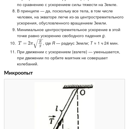
по сравнению с ускорением силы тяжести на Земле.
В принципе — да, поскольку все тела, в том числе
человек, на экваторе легче из-за центростремительного
ускорения, обусловленного вращением Земли.
Минимальное центростремительное ускорение в этой
точке равно ускорению свободного падения
g
.
−
−
√
R
, где
R
— радиус Земли;
T
≈ 1 ч 24 мин.
T
=
=
2
π
R
2
g
T
π
g
При движении с ускорением (взлете) — уменьшается,
при движении по орбите маятник не совершает
колебаний.
Микроопыт