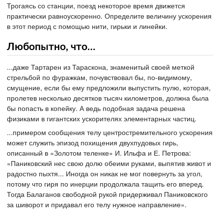
Трогаясь со станции, поезд некоторое время движется
практически равноускоренно. Определите величину ускорения
в этот период с помощью нити, гирьки и линейки.
Любопытно, что…
...даже Тартарен из Тараскона, знаменитый своей меткой
стрельбой по фуражкам, почувствовал бы, по-видимому,
смущение, если бы ему предложили выпустить пулю, которая,
пролетев несколько десятков тысяч километров, должна была
бы попасть в копейку. А ведь подобная задача решена
физиками в гигантских ускорителях элементарных частиц.
...примером сообщения телу центростремительного ускорения
может служить эпизод похищения двухпудовых гирь,
описанный в «Золотом теленке» И. Ильфа и Е. Петрова:
«Паниковский нес свою долю обеими руками, выпятив живот и
радостно пыхтя... Иногда он никак не мог повернуть за угол,
потому что гиря по инерции продолжала тащить его вперед.
Тогда Балаганов свободной рукой придерживал Паниковского
за шиворот и придавал его телу нужное направление».