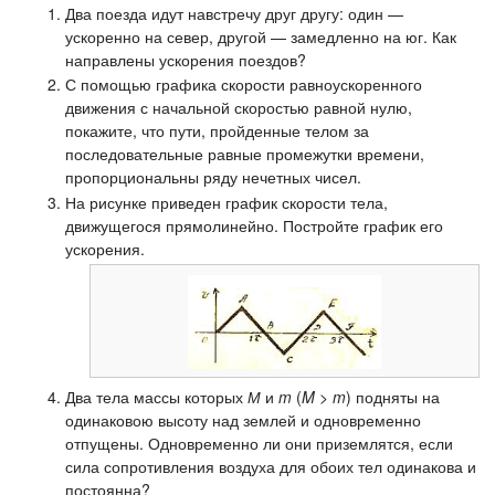
Два поезда идут навстречу друг другу: один —
ускоренно на север, другой — замедленно на юг. Как
направлены ускорения поездов?
С помощью графика скорости равноускоренного
движения с начальной скоростью равной нулю,
покажите, что пути, пройденные телом за
последовательные равные промежутки времени,
пропорциональны ряду нечетных чисел.
На рисунке приведен график скорости тела,
движущегося прямолинейно. Постройте график его
ускорения.
Два тела массы которых
М
и
m
(
M
>
m
) подняты на
одинаковою высоту над землей и одновременно
отпущены. Одновременно ли они приземлятся, если
сила сопротивления воздуха для обоих тел одинакова и
постоянна?