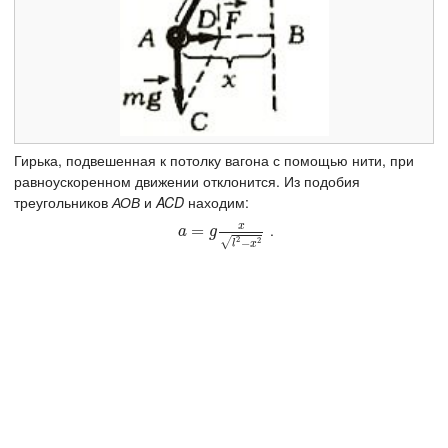
Гирька, подвешенная к потолку вагона с помощью нити, при
равноускоренном движении отклонится. Из подобия
треугольников
АОВ
и
ACD
находим:
x
.
a
=
=
g
x
l
2
−
x
2
a
g
2
√
2
−
l
x