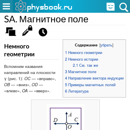
SA. Магнитное поле
[
убрать
]
Содержание
Немного
1
Немного геометрии
геометрии
2
Немного истории
2.1
См. так же
Вспомним названия
3
Магнитное поле
направлений на плоскости
4
Направление вектора индукции
γ (рис. 1):
OC
— «вправо»,
OB
— «вниз»,
OD
—
5
Примеры магнитных полей
«влево»,
OA
— «вверх».
6
Литература