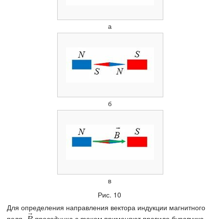
а
б
в
Рис. 10
Для определения направления вектора индукции магнитного
⃗
поля
проводника с током
применяют правило буравчика