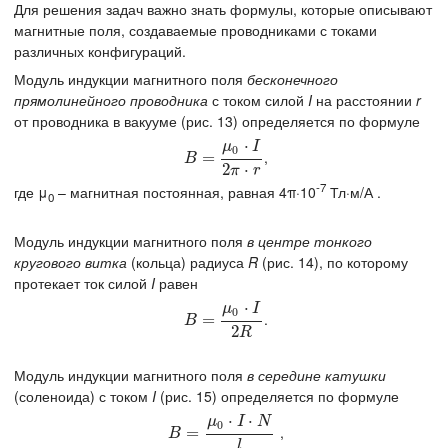
Для решения задач важно знать формулы, которые описывают
магнитные поля, создаваемые проводниками с токами
различных конфигураций.
Модуль индукции магнитного поля
бесконечного
прямолинейного проводника
с током силой
I
на расстоянии
r
от проводника в вакууме (рис. 13) определяется по формуле
⋅
μ
I
0
,
B
=
μ
=
0
⋅
I
2
π
⋅
r
B
2
⋅
π
r
-7
где μ
– магнитная постоянная, равная 4π·10
Тл·м/А .
0
Модуль индукции магнитного поля
в центре тонкого
кругового витка
(кольца) радиуса
R
(рис. 14), по которому
протекает ток силой
I
равен
⋅
μ
I
0
.
B
=
μ
=
0
⋅
I
2
R
B
2
R
Модуль индукции магнитного поля
в середине катушки
(соленоида) с током
I
(рис. 15) определяется по формуле
⋅
⋅
μ
I
N
0
,
B
=
μ
=
0
⋅
I
⋅
N
l
B
l