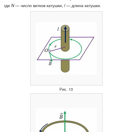
где
N
— число витков катушки,
l
— длина катушки.
Рис. 13