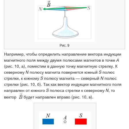
Рис. 9
Например, чтобы определить направление вектора индукции
магнитного поля между двумя полюсами магнитов в точке
А
(рис. 10, а), поместим в данную точку магнитную стрелку. К
северному
N
полюсу магнита повернется южный
S
полюс
стрелки, к южному
S
полюсу магнита — северный
N
полюс
стрелки (рис. 10, б). Так как вектор индукции магнитного поля
направлен от южного
S
полюса стрелки к северному
N
, то
⃗
вектор
будет направлен вправо (рис. 10, в).
B
→
B