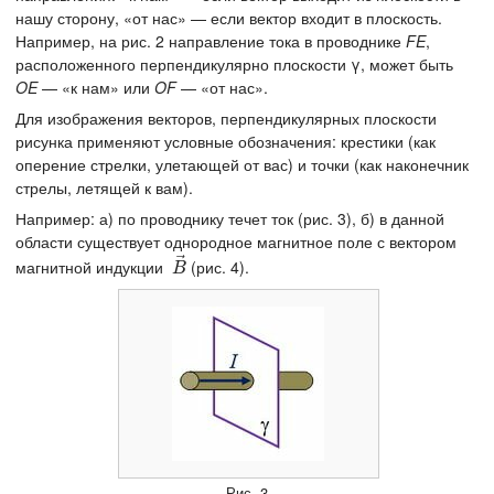
нашу сторону, «от нас» — если вектор входит в плоскость.
Например, на рис. 2 направление тока в проводнике
FE
,
расположенного перпендикулярно плоскости γ, может быть
OE
— «к нам» или
OF
— «от нас».
Для изображения векторов, перпендикулярных плоскости
рисунка применяют условные обозначения: крестики (как
оперение стрелки, улетающей от вас) и точки (как наконечник
стрелы, летящей к вам).
Например: а) по проводнику течет ток (рис. 3), б) в данной
области существует однородное магнитное поле с вектором
⃗
магнитной индукции
(рис. 4).
B
→
B
Рис. 3