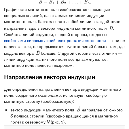
⃗
⃗
⃗
⃗
B
→
=
=
B
→
1
+
+
B
→
2
+
+
…
…
+
B
→
+
n
.
.
B
B
B
B
1
2
n
Графически магнитные поля изображаются с помощью
специальных линий, называемых линиями индукции
магнитного поля. Касательная к любой линии в каждой точке
⃗
направлены вдоль вектора индукции магнитного поля
.
B
→
B
Свойства линий индукции, с одной стороны, сходны со
свойствами силовых линий электростатического поля
— они не
пересекаются, не прерываются, густота линий больше там, где
⃗
модуль вектора
больше. С другой стороны есть отличия —
B
→
B
линии индукции магнитного поля всегда замкнуты, т.е.
магнитное поле является
вихревым
.
Направление вектора индукции
Для определения направления вектора индукции магнитного
поля, созданного
магнитами
, используют свободную
магнитную стрелку (воображаемую):
⃗
вектор индукции магнитного поля
направлен от южного
B
→
B
S
полюса стрелки (свободно вращающейся в магнитном
поле) к северному
N
(рис. 9).