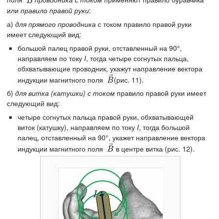
B
→
B
или
правило правой руки
:
а)
для прямого проводника
с током правило правой руки
имеет следующий вид:
большой палец правой руки, отставленный на 90°,
направляем по току
I
, тогда четыре согнутых пальца,
обхватывающие проводник, укажут направление вектора
⃗
индукции магнитного поля
(рис. 11).
B
→
B
б)
для витка (катушки) с током
правило правой руки имеет
следующий вид:
четыре согнутых пальца правой руки, обхватывающей
виток (катушку), направляем по току
I
, тогда большой
палец, отставленный на 90°, укажет направление вектора
⃗
индукции магнитного поля
в центре витка (рис. 12).
B
→
B