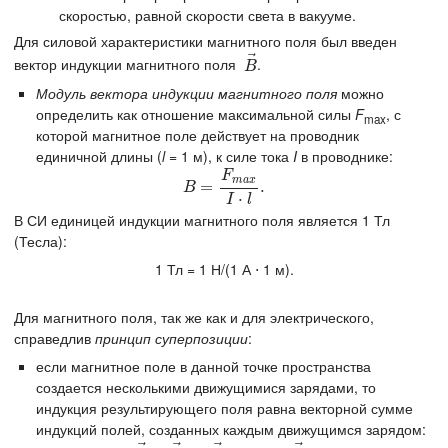
скоростью, равной скорости света в вакууме.
Для силовой характеристики магнитного поля был введен
⃗
вектор индукции магнитного поля
.
B
→
B
Модуль вектора индукции магнитного поля
можно
определить как отношение максимальной силы
F
, с
max
которой магнитное поле действует на проводник
единичной длины (
l
= 1 м), к силе тока
I
в проводнике:
F
m
a
x
B
=
F
=
m
a
x
I
⋅
l
.
.
B
⋅
I
l
В СИ единицей индукции магнитного поля является 1 Тл
(Тесла):
1 Тл = 1 Н/(1 А ⋅ 1 м).
Для магнитного поля, так же как и для электрического,
справедлив
принцип суперпозиции
:
если магнитное поле в данной точке пространства
создается несколькими движущимися зарядами, то
индукция результирующего поля равна векторной сумме
индукций полей, созданных каждым движущимся зарядом: